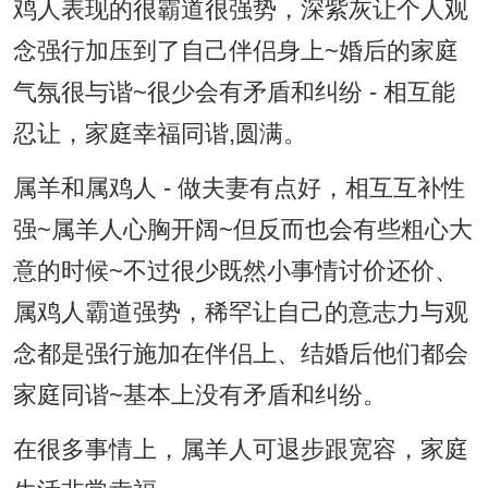
鸡人表现的很霸道很强势，深紫灰让个人观
念强行加压到了自己伴侣身上~婚后的家庭
气氛很与谐~很少会有矛盾和纠纷 - 相互能
忍让，家庭幸福同谐,圆满。
属羊和属鸡人 - 做夫妻有点好，相互互补性
强~属羊人心胸开阔~但反而也会有些粗心大
意的时候~不过很少既然小事情讨价还价、
属鸡人霸道强势，稀罕让自己的意志力与观
念都是强行施加在伴侣上、结婚后他们都会
家庭同谐~基本上没有矛盾和纠纷。
在很多事情上，属羊人可退步跟宽容，家庭