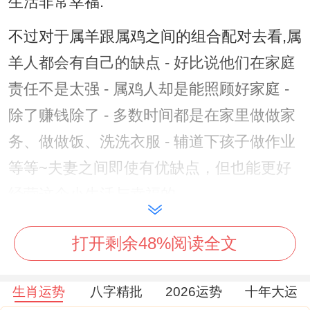
生活非常幸福.
不过对于属羊跟属鸡之间的组合配对去看,属
羊人都会有自己的缺点 - 好比说他们在家庭
责任不是太强 - 属鸡人却是能照顾好家庭 -
除了赚钱除了 - 多数时间都是在家里做做家
务、做做饭、洗洗衣服 - 辅道下孩子做作业
等等~夫妻之间即使有优缺点，但也能更好
经营这个小生活与幸福的。
对属鸡人而言 - 他们就是典型的刀子嘴豆腐
打开剩余48%阅读全文
心，虽说喜欢责骂伴侣、但内心的他们很深
爱对方，属鸡人不喜欢把这些放在嘴边 - 但
生肖运势
八字精批
2026运势
十年大运
也会从行动中表达出自己的爱意,甚至在特殊