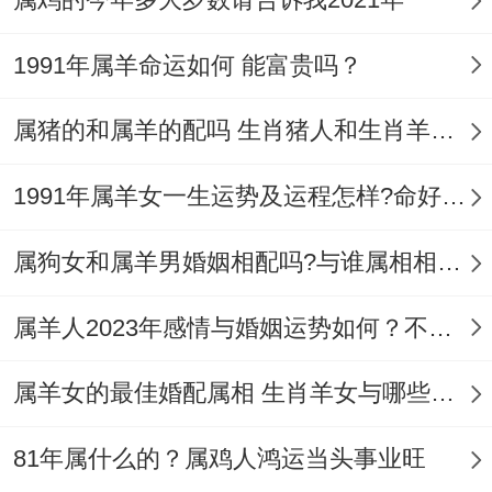
到正缘 - 也能在家里摆放好吉祥物，也能吸
引桃花运的可能性！
1991年属羊命运如何 能富贵吗？
不瞒你说~
属猪的和属羊的配吗 生肖猪人和生肖羊人婚姻相配吗
2、兔年年份
1991年属羊女一生运势及运程怎样?命好有福气吗？
兔年年份内，属羊人的正缘缘分都说不定在
兔年时期来到，属羊和属兔人位三合关系 -
属狗女和属羊男婚姻相配吗?与谁属相相合？
这一对属羊人来说 - 桃花运气很不错，属羊
属羊人2023年感情与婚姻运势如何？不同年属羊人感情运势详解
人要看好兔年热心的人，多呈现下自己的魅
力，遇到对的人都是可以尝试下、属羊人也
属羊女的最佳婚配属相 生肖羊女与哪些属相男生最配
不得太轰轰烈烈的爱情、因位他们都是希望
81年属什么的？属鸡人鸿运当头事业旺
能够跟对方的白头偕老...