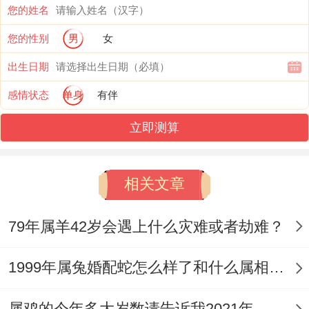
您的姓名
对待的节日内，属羊人都会惊喜准备好自己
您的性别
男
女
的礼物,让属鸡人感受到很感动很温馨、夫妻
出生日期
之间感情上升温。
感情状态
单身
有伴
【属羊人怎么样做才能遇到正缘】
立即测算
1、正北方
属羊人好办吸引桃花，但正缘可是有点少 -
相关文章
属羊人在遇到正缘的方向则是正北方，而这
79年属羊42岁会遇上什么灾难或者劫难？
个方位对属羊人来说能遇到好的姻缘 - 虽说
不是自己的正缘，但也能带来好的桃花,假如
1999年属兔婚配蛇怎么样了和什么属相婚配好？
能保持好自信，属羊人自然都会更速度的遇
属鸡的今年多大岁数请告诉我2021年