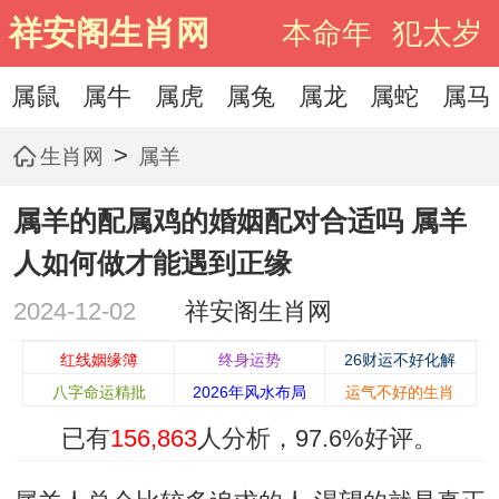
祥安阁生肖网
本命年
犯太岁
属鼠
属牛
属虎
属兔
属龙
属蛇
属马
>
生肖网
属羊
属羊的配属鸡的婚姻配对合适吗 属羊
人如何做才能遇到正缘
2024-12-02
祥安阁生肖网
红线姻缘簿
终身运势
26财运不好化解
八字命运精批
2026年风水布局
运气不好的生肖
已有
156,863
人分析，
97.6%
好评。