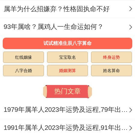
说实话,
属羊为什么招嫌弃？性格固执命不好
3、同属猪人最有缘分
93年属啥？属鸡人一生命运如何？
属猪人能够说和属羊人之间的配对都是很不
试试精准生辰八字算命
错，属羊人温同安静，内心却又坚定的渐
红线姻缘
宝宝取名
终身运势
渐、属猪人都能包容属羊人个性、让属羊人
都能感受到温暖~属猪人跟属羊人之间的关
八字合婚
婚姻测算
姓名算命
系理解上都是能更好潜意识的配对好、大家
热门文章
之间的关系内自然是更好接触的！
1979年属羊人2023年运势及运程,79年出生的44岁生肖羊2023年每月运势详解
1991年属羊人2023年运势及运程,91年出生的32岁生肖羊2023年每月运势详解