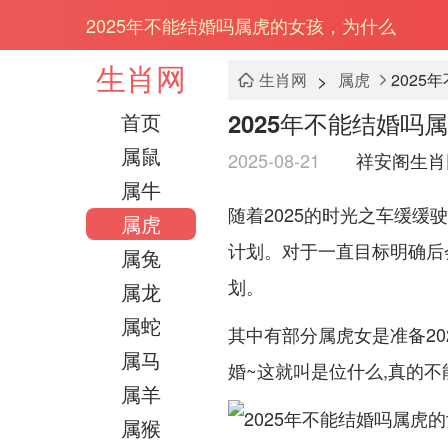
2025年不能结婚吗属虎的女孩，为什么
生肖网
>
生肖网
属虎
202
2025年不能结婚吗
首页
属鼠
2025-08-21
祥安阁生肖
属牛
随着2025的时光之车缓缓
属虎
计划。对于一直目标明确后
属兔
划。
属龙
属蛇
其中有部分属虎女是准备20
属马
婚~这就叫是位什么,真的不
属羊
属猴