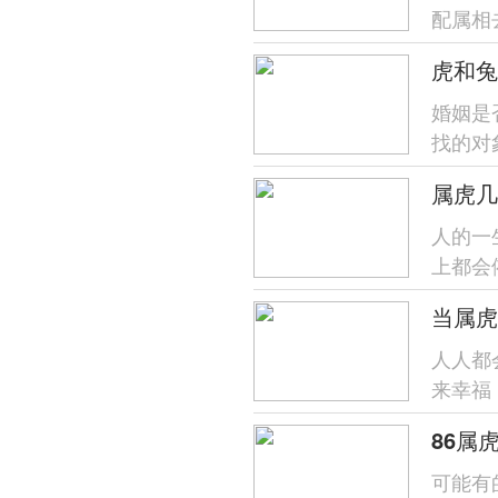
配属相
1998
婚姻是
找的对
旺夫?
属虎几
人的一
上都会
虎人会
人人都
来幸福
有稳定
86属
可能有