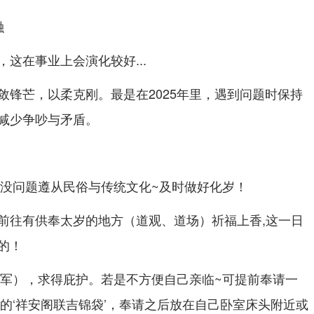
融
这在事业上会演化较好...
敛锋芒，以柔克刚。最是在2025年里，遇到问题时保持
减少争吵与矛盾。
是没问题遵从民俗与传统文化~及时做好化岁！
前往有供奉太岁的地方（道观、道场）祈福上香,这一日
的！
大将军），求得庇护。若是不方便自己亲临~可提前奉请一
用的‘祥安阁联吉锦袋’，奉请之后放在自己卧室床头附近或