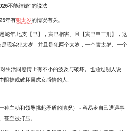
025不能结婚”的说法
25年有
犯太岁
的情况有关。
025是蛇年,地支【巳】，寅巳相害、且【寅巳申三刑】，这
25是现实犯太岁 - 并且是犯两个太岁，一个害太岁、一个
,对生活同感情上有不小的波及与破坏。也通过别人说
中阻挠或破坏属虎女感情的人。
一种主动和领导挑起矛盾的情况） - 容易令自己遭遇事
、甚至被打压。