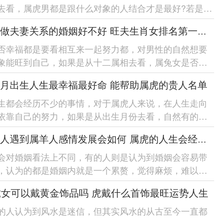
去看，属虎男都是跟什么对象的人结合才是最好?若是在
年的属虎男的真爱很大几率出...
虎和兔做夫妻关系的婚姻好不好 旺夫生肖女排名第一名是属兔人吗
否幸福都是要看相互来一起努力都，对男性的自然想要
象能旺到自己，如果是从十二属相去看，属兔女是否能
若是跟属虎人组合的婚姻...
月出生人生最幸福最好命 能帮助属虎的贵人名单
生都会经历不少的事情，对于属虎人来说，在人生走向
依靠自己的努力，如果是从出生月份去看，自然有的属
有好的命格，有的属虎人却反...
当属虎人遇到属羊人感情发展会如何 属虎的人生会经历二次婚姻吗
会对婚姻看法上不同，有的人则是认为到婚姻会容易带
，认为的都是婚姻内就是一个累赘，觉得麻烦，难以会
生活，但如果是一段婚姻的话...
虎女可以戴黄金饰品吗 虎戴什么首饰最旺运势人生
的人认为到风水是迷信，但其实风水的从古至今一直都