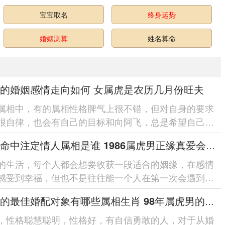
宝宝取名
终身运势
婚姻测算
姓名算命
的婚姻感情走向如何 女属虎是农历几月份旺夫
属相中，有的属相性格脾气上很不错，但对自身的要求
很自律，也会有自己的目标和向阿飞，总是希望自己的
能更稳定，对属虎女来说，婚姻和...
属虎的命中注定情人属相是谁 1986属虎男正缘真爱会是第几段
的生活，每个人都会想要收获一段适合的姻缘，在感情
感受到幸福，但也不是往往能一个人在第一次会遇到一
的人，有缘分的人往往都会...
男属虎的最佳婚配对象有哪些属相生肖 98年属虎男的姻缘真爱在哪年
，性格聪慧聪明，性格好，有自信勇敢的人，对于从婚