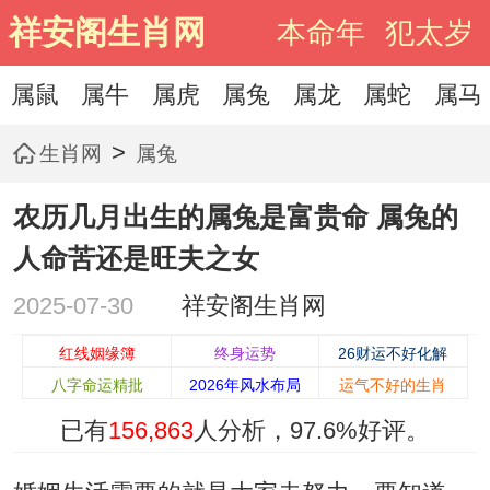
祥安阁生肖网
本命年
犯太岁
属鼠
属牛
属虎
属兔
属龙
属蛇
属马
>
生肖网
属兔
农历几月出生的属兔是富贵命 属兔的
人命苦还是旺夫之女
2025-07-30
祥安阁生肖网
红线姻缘簿
终身运势
26财运不好化解
八字命运精批
2026年风水布局
运气不好的生肖
已有
156,863
人分析，
97.6%
好评。