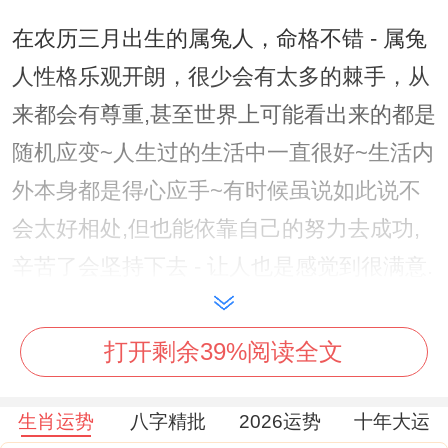
在农历三月出生的属兔人，命格不错 - 属兔
人性格乐观开朗，很少会有太多的棘手，从
来都会有尊重,甚至世界上可能看出来的都是
随机应变~人生过的生活中一直很好~生活内
外本身都是得心应手~有时候虽说如此说不
会太好相处,但也能依靠自己的努力去成功,
辛苦了会坚持下去 - 让人也是感觉到很满意.
说真的,
打开剩余39%阅读全文
3、农历六月
在这月出生的属兔人、命格好，富贵人生~
生肖运势
八字精批
2026运势
十年大运