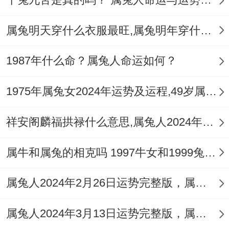
争、懂得谦虚同礼让，对待家庭同另一半都
是会有责任心，原意付出 - 把属兔女都能娶
属兔明天穿什么衣服最旺,属兔明年穿什么颜色的衣服好
回家，也能让心把家庭的事情上都能去打理
好、属兔女做的井井有条，也是能勤劳持家
1987年什么命？属兔人命运如何？
- 催旺丈夫运势，财运也能自然稳定的多...
1975年属兔女2024年运势及运程,49岁属兔人2024全年每月运势女性如何
属兔女~有旺夫运，命格不错，从性格去看 -
祥安阁麟福拱禄什么意思,属兔人2024年佩戴什么好
属兔人对丈夫与生活积极的事情上有很好的
提升，在摄入属相中,属兔与属羊，属猪同属
属牛和属兔的相克吗 1997牛女和1999兔男相配吗
狗人相合,属兔妻子和丈夫会给到丈夫带来好
运气。
属兔人2024年2月26日运势完整版，属兔2024年2月26日今日运势如何
属兔人2024年3月13日运势完整版，属兔2024年3月13日今日运势如何