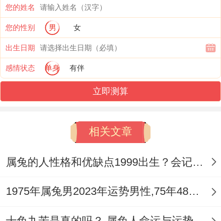
在人生中能够说都会有羡慕的一面，属兔人
您的姓名
性格好、乐观很开朗，做的事情上从来不会
您的性别
男
女
计较的多，甚至事业上努力打拼，思维有能
出生日期
力，能随机应变，能战胜到不同种类的的棘
感情状态
单身
有伴
手，相对比中去看~生活很不难~也是很少会
立即测算
退缩，有机会说~做事都会的得心应手的一
面 - 给人总是不太好相处的.
相关文章
【属兔的人命苦还是旺夫之女】
属兔的人性格和优缺点1999出生？会记仇吗？
属兔女~旺夫~做人做事上很跟善，乐于助人
- 同情心,也能体谅其他人的疾苦,累积到一定
1975年属兔男2023年运势男性,75年48岁属兔男2023年每月运程怎么样
人缘之后~都是能安静同谐，也不是太爱斗
十兔九苦是真的吗？ 属兔人命运与运势如何？