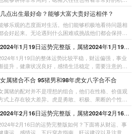
且对于属猪人风趣幽默...
几点出生最好命？能够大富大贵好运相伴？
能够乐观的态度面对生活。他们能够积极地看待问题相
都会好起来。无论遇到什么困难或挑战他们都会保持积
度，并寻找解决问题...
属猪人2024年1月19日运势完整版，属猪2024年1月19日今日运势如何
2024年1月19日的整体运势比较平稳，财运偏强，事业
渐提升，健康状况良好，感情生活稳定，需要注意的是
过度的五行穿衣，旺运建议是保...
女属猪合不合 95猪男和98年虎女八字合不合
女属猪的配对并不是理想的组合，他们在性格、价值观
方式上存在较大差异。虎是勇敢、积极、果断的个性，
业上的成功；猪则温和、...
属猪人2024年2月16日运势完整版，属猪2024年2月16日今日运势如何
2024年2月16日的运势完整版如何？下面将从财运、事
健康运、感情运、五行穿衣指南、旺运建议以及注意事