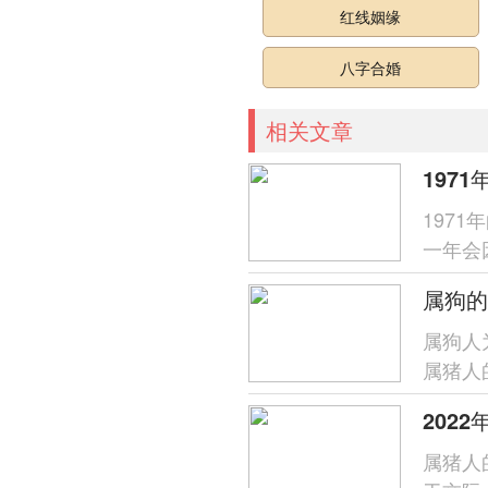
红线姻缘
八字合婚
相关文章
197
一年会
运势比
属狗的
属狗人
属猪人
智若愚
202
属猪人