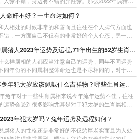
，人缘不错，身边有不错的异性缘。那么2022年属猪人
势如何，2022年属猪人的桃花...
的人命好不好？一生命运如何？
和人相处的时候非常的和善而且往往在个人脾气方面也
不错，一方面自己不仅有的非常好的个人心态，另一方
的生活态度非常的随心...
1971年属猪人2023年运势及运程,71年出生的52岁生肖猪2023年每月运势详解
什么样属相的人都应当注意自己的运势，同年不同运势
不同年份的不同属相整体命运也是不尽相同的，对于属
说天生乐观豁达而且做事...
2023年兔年犯太岁应该佩戴什么吉祥物？哪些生肖运势差要转运？
23年兔年对于一些生肖属相来说今年流年运势不佳，往往
的运势会受到很多影响尤其是对于犯太岁的生肖属相来
多朋友都希望自己一个...
2023年犯太岁吗？兔年运势及远程如何？
说属猪人的性格还是非常好的不仅憨厚老实而且为人处
也能够讲得非常周到，嗯猪人往往也有着非常好的积极