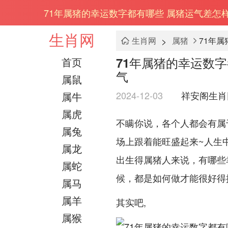
71年属猪的幸运数字都有哪些 属猪运气差怎
生肖网
>
生肖网
属猪
71年
71年属猪的幸运数
首页
气
属鼠
2024-12-03
祥安阁生肖
属牛
属虎
不瞒你说，各个人都会有属
属兔
场上跟着能旺盛起来~人生
属龙
出生得属猪人来说，有哪些
属蛇
候，都是如何做才能很好得
属马
属羊
其实吧,
属猴