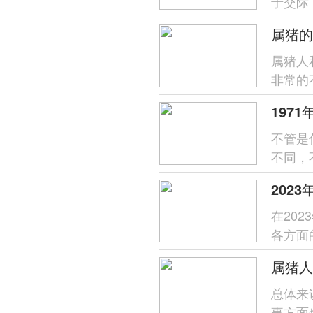
于交际
的桃花运
​属猪
属猪人
非常的
面自己
不管是
不同，
猪原来
在20
各方面
说，很
属猪人
总体来
事方面