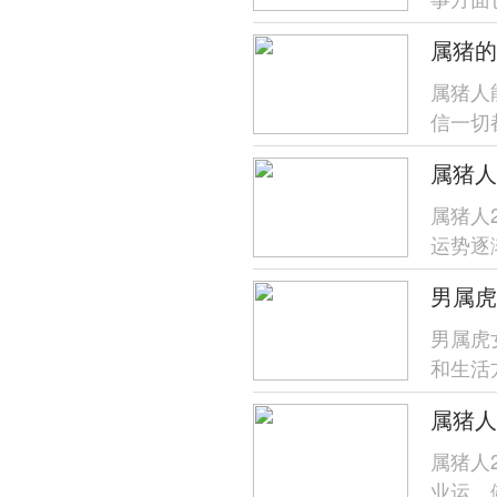
性，并
属猪的
属猪人
信一切
极的态
属猪人
运势逐
要避免
男属虎
男属虎
和生活
追求事
属猪人
业运、