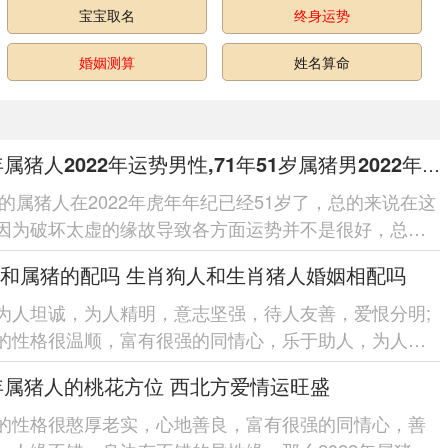
宝宝取名
终身运势
婚姻测算
姓名算命
1971年属猪人2022年运势男性,71年51岁属猪男2022年每月运程怎么样
1年的属猪人在2022年虎年年纪已经51岁了，总的来说在这
因为破坏太虚的缘故导致各方面运势并不是很好，总体
较差，特别是在工作事业...
和属猪的配吗 生肖狗人和生肖猪人婚姻相配吗
为人坦诚，为人精明，意志坚强，待人友善，爱恨分明;
的性格很温顺，富有很强的同情心，乐于助人，为人大
。那么不同性格的属狗的和属猪...
2年属猪人的桃花方位 西北方爱情运旺盛
的性格很憨厚老实，心地善良，富有很强的同情心，善