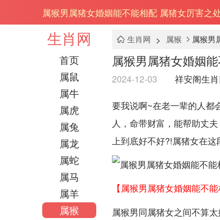
属猴男属猪女婚姻能不能相配 属猪女厉害之
生肖网
>
生肖网
属猴
属猴男
属猴男属猪女婚姻能
首页
属鼠
2024-12-03
祥安阁生肖
属牛
要我说啊~在老一辈的人都
属虎
人，命带财富，能帮助丈夫
属兔
上到底好不好?!属猪女在这
属龙
属蛇
属马
【属猴男属猪女婚姻能不能
属羊
属猴
属猴男同属猪女之间不算太