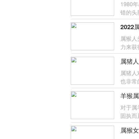
198
错的头
人天生
202
​属猴
力来获
今年运
属猪人
也非常
猪人往
羊猴属
对于属
固执而
状态同
属猴女