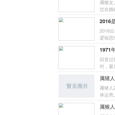
属猴女
过在婚
难劝动
201
201
逻辑思
对新事
回首过
对，最
的期待
属猪人
体运势
因为过