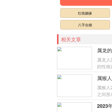
红线姻缘
八字合婚
相关文章
属龙的
属龙人
的性格
那么属
属猴人
属猴人
之间形
都会遭
202