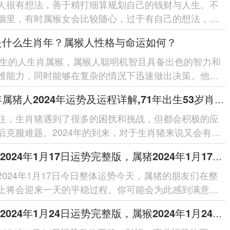
人很有想法，善于精打细算规划自己的钱财与人生。不
姻里，有时属猴女会比较随心，过于有自己的想法，很
她们。但为了婚姻里能更加...
6是什么生肖年？属猴人性格与命运如何？
6出生的人生肖属猴，属猴人聪明机智且具备出色的智力和
维能力，同时能够在复杂的情况下迅速做出决策。他们
物和新领域的学习能力...
1971年属猪人2024年运势及运程详解,71年出生53岁肖猪人在2024全年每月运势完整版
往，生肖猪遇到了很多的困扰和挑战，但都会积极的应
后克服难题。2024年的到来，对于生肖猪来说又会有新
。这一年生肖猪与太岁不存...
属猪人2024年1月17日运势完整版，属猪2024年1月17日今日运势如何
2024年1月17日今日整体运势今天，属猪的朋友们在整
上将会迎来一天的平稳过程。你可能会为此感到满意，
去的几天可能因为各种...
属猴人2024年1月24日运势完整版，属猴2024年1月24日今日运势如何