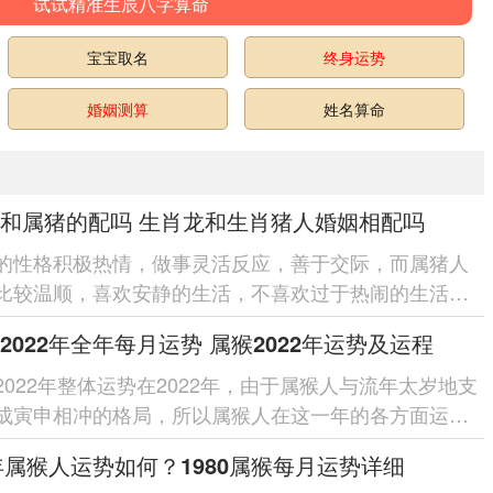
试试精准生辰八字算命
宝宝取名
终身运势
婚姻测算
姓名算命
和属猪的配吗 生肖龙和生肖猪人婚姻相配吗
的性格积极热情，做事灵活反应，善于交际，而属猪人
比较温顺，喜欢安静的生活，不喜欢过于热闹的生活。
龙的和属猪的配吗?所以接下...
2022年全年每月运势 属猴2022年运势及运程
2022年整体运势在2022年，由于属猴人与流年太岁地支
成寅申相冲的格局，所以属猴人在这一年的各方面运势
遇到冲太岁的打击。在...
3年属猴人运势如何？1980属猴每月运势详细