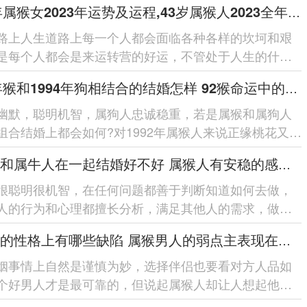
1980年属猴女2023年运势及运程,43岁属猴人2023全年每月运势女性如何
道路上人生道路上每一个人都会面临各种各样的坎坷和艰
是每个人都会是来运转营的好运，不管处于人生的什么
人生道路上不管是什...
1992年猴和1994年狗相结合的结婚怎样 92猴命运中的正缘桃花是谁
幽默，聪明机智，属狗人忠诚稳重，若是属猴和属狗人
组合结婚上都会如何?对1992年属猴人来说正缘桃花又是
面一起来看看吧。【19...
属猴人和属牛人在一起结婚好不好 属猴人有安稳的感情和婚姻吗
很聪明很机智，在任何问题都善于判断知道如何去做，
人的行为和心理都擅长分析，满足其他人的需求，做事
小心，若是婚配中跟属牛人配...
属猴男的性格上有哪些缺陷 属猴男人的弱点主表现在哪方面
姻事情上自然是谨慎为妙，选择伴侣也要看对方人品如
个好男人才是最可靠的，但说起属猴人却让人想起他们
，而属猴男从性格上都是有...