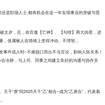
管还是职场人士,都有机会在这一年实现事业的突破与晋
岁同破太岁，且，命宫逢【亡神】、【勾绞】两大凶星，进
，使属猴人在情绪上变得冲动、不理智...
发事件或人时~不难脱口而出不当言论，影响人际关系！
细心合冷静，与上司、同事之间建立良好的沟通与协作关
天干“庚”同2025天干“乙”相合~成为“乙庚合”，代表着
.