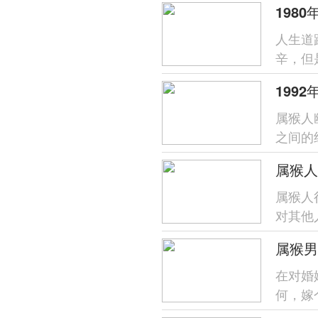
​人生
辛，但
阶段在
属猴人
之间的
谁呢?下
属猴人
对其他
谨慎和
在对婚
何，嫁
的花心