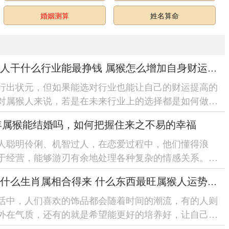
婚姻测算
姓名算命
属猴的人干什么行业能最挣钱 属猴怎么增加自身财运和运气
行出状元，但如果能选对行业也能让自己的财运提高的
对属猴人来说，若是在未来行业上的选择都是如何做才
自己赚的钱多?想要提高...
5年属猴能结婚吗，如何把握住来之不易的幸福
人聪明伶俐、机智过人，在恋爱过程中，他们懂得浪
于经营，能够游刃有余地处理各种复杂的情感关系。不
婚姻的抉择上，他们或许也会遇到...
猴子和什么生肖属相合得来 什么东西最旺属猴人运势提升
活中，人们喜欢的饰品都会随着时间的潮流，有的人则
外在气质，还有的就是希望能更好的培养好，让自己更
势变得好的多，对属猴人来说...