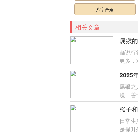
八字合婚
相关文章
都说行
更多，
能最让
202
属猴之
漫，善
过，在
日常生
是提升
好的运