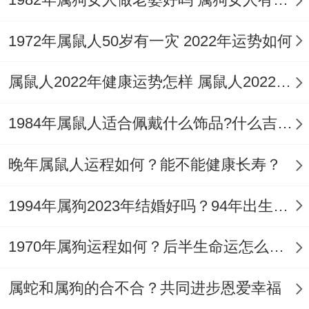
属狗人的家庭责任感强,不愿意去外面打拼或
1972年属鼠人50岁有一灾 2022年运势如何
是长时间在闹哄哄的场所,喜欢在安心温馨的
小家庭里~到了适婚年纪,很快就会步入婚姻
属鼠人2022年健康运势怎样 属鼠人2022年身体状况
殿堂，人们都会认为爱情是婚姻的坟墓。
1984年属鼠人适合佩戴什么饰品?什么吉祥物能转运旺运？
属狗人会对于家庭生活很渴望，寻找属虎人
结为夫妻 - 为得偿所愿，能够辞掉工作在家
晚年属鼠人运程如何？能不能健康长寿？
里生活。属虎人赚钱能力强、喜欢在职场上
1994年属狗2023年结婚好吗？94年出生的29岁生肖狗的人可以结婚吗？
打拼，不喜欢处理家务活,两个人各取所需，
分工明确 - 都能够得到了理想的生活。
1970年属狗运程如何？后半生命运怎么样？
3、属马人
属蛇和属狗的合不合？共同进步恩爱幸福
属马人不仅能为属狗人相处的很融洽、在生