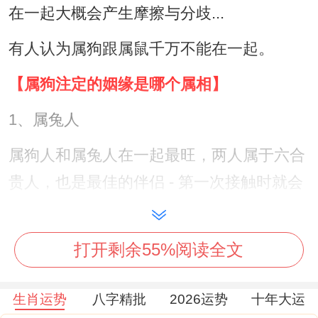
在一起大概会产生摩擦与分歧...
有人认为属狗跟属鼠千万不能在一起。
【属狗注定的姻缘是哪个属相】
1、属兔人
属狗人和属兔人在一起最旺，两人属于六合
贵人，也是最佳的伴侣 - 第一次接触时就会
对方很有感觉~随着沟通交流的钻进去、感
情升温速度快、即便没有大富大贵的生活~
打开剩余55%阅读全文
两个人也会感到很满足。
常言说到，狗遇兔就能富...属狗的人和属兔
生肖运势
八字精批
2026运势
十年大运