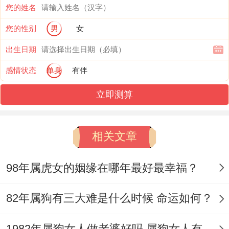
的人组合 - 是一对温柔体贴、相互扶持的伴
您的姓名
侣。属兔的人性格温与、善解人意，能够很
您的性别
男
女
好地理解跟支持属狗的人的稳重和忠诚.
出生日期
两者在一起，能够变成一种互补的关系、共
感情状态
单身
有伴
同面对生活的挑战。属兔人也能在暗中帮助
立即测算
属狗人取得成功。以致说，属狗人有机会选
择与属兔人一起做生意 - 不但…还能催旺财
相关文章
运,并且两人分工合作也很好、能够彼此创造
更好的财运。
98年属虎女的姻缘在哪年最好最幸福？
2、属虎人
82年属狗有三大难是什么时候 命运如何？
属狗人最佳的婚配关系是属虎人。
1982年属狗女人做老婆好吗 属狗女人有什么性格特点