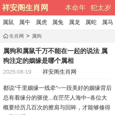
祥安阁生肖网
本命年
犯太岁
属鼠
属牛
属虎
属兔
属龙
属蛇
属马
>
生肖网
属狗
属狗和属鼠千万不能在一起的说法 属
狗注定的姻缘是哪个属相
2025-08-19
祥安阁生肖网
都说“千里姻缘一线牵”~一段美好的姻缘背后
总有着缘分的驱使...在茫茫人海中~各位大
概要经历几百次的擦肩与回眸，才能够修得