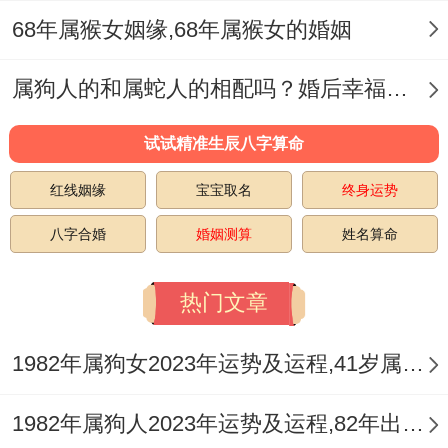
68年属猴女姻缘,68年属猴女的婚姻
肖关系中也是属狗的三合贵人~不光能成为
理想的伴侣，更能成为挚友。
属狗人的和属蛇人的相配吗？婚后幸福甜蜜互相支持
俗话说到 - 狗遇马事业发,属狗人做事认真仔
试试精准生辰八字算命
细~属马人不一样体贴,会照顾人,在积极的推
红线姻缘
宝宝取名
终身运势
动下、两个手上的人做任何事情都能取得成
功、并且属狗同属马的配对除以天作之合~
八字合婚
婚姻测算
姓名算命
属狗人踏实肯干，属马人默默付出不求回
热门文章
报。
诚然生肖属狗的人会通过耿直又乐观的性格
1982年属狗女2023年运势及运程,41岁属狗人2023全年每月运势女性如何
造成外界的注意，但过于不拘小节的他们，
1982年属狗人2023年运势及运程,82年出生的41岁生肖狗2023年每月运势详解
也会由于自己的不修边幅而影响他人对自己