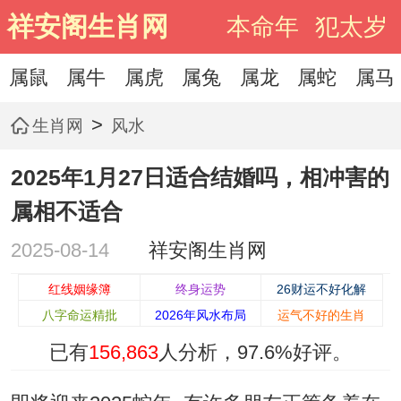
祥安阁生肖网
本命年
犯太岁
属鼠
属牛
属虎
属兔
属龙
属蛇
属马
>
生肖网
风水
2025年1月27日适合结婚吗，相冲害的
属相不适合
2025-08-14
祥安阁生肖网
红线姻缘簿
终身运势
26财运不好化解
八字命运精批
2026年风水布局
运气不好的生肖
已有
156,863
人分析，
97.6%
好评。