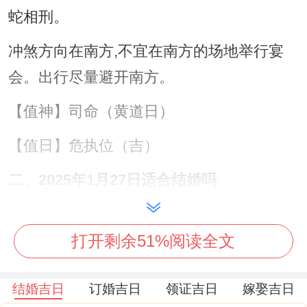
蛇相刑。
冲煞方向在南方,不宜在南方的场地举行宴
会。出行尽量避开南方。
【值神】司命（黄道日）
【值日】危执位（吉）
二、2025年1月27日适合结婚吗
黄历中宜事中有“结婚、婚嫁”的日子 - 又要
打开剩余51%阅读全文
么是黄道日是值神或执位是吉 - 都表示是行
结婚的日子！
结婚吉日
订婚吉日
领证吉日
嫁娶吉日
上面祥安阁整理出1月27日的当日宜忌~可以