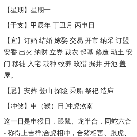
【星期】星期一
【干支】甲辰年 丁丑月 丙申日
【宜】订婚 结婚 嫁娶 交易 开市 纳采 订盟
安香 出火 纳财 立券 裁衣 起基 修造 动土 安
门 移徙 入宅 栽种 牧养 畋猎 掘井 开池 盖
屋。
【忌】安葬 登山 探险 乘船 祭祀 造庙
【冲煞】申（猴）日,冲虎煞南
这一日是申猴日，跟鼠、龙半合，同蛇六合
- 称得上吉祥;合虎相冲，合猪相害、跟虎、