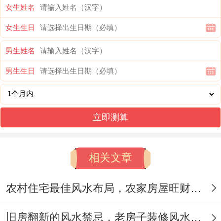
女生姓名
看出这一日是适合结婚的。
女生生日
三、相冲害的属相不适合1月27日结婚
男生姓名
在选择婚期时，除了考虑新人的生辰命格
男生生日
外、还需留意相冲相害的属相。
我有个朋友就遇到过 - 2025年1月27日成为
立即测算
申日,与属虎者相冲、与属猪者相害。属相虎
朋友在2025年本就与蛇年是现实“巳申
相关文章
害”（害太岁）、属猪朋友在2025年面临“巳
亥冲”“冲太岁”，不太适合选择这一天。
农村住宅最佳风水布局，农家房屋旺财旺运风水指南
为避免潜在的婚姻风险，可以考虑另择吉
旧房翻新的风水禁忌，老房子装修风水避坑指南