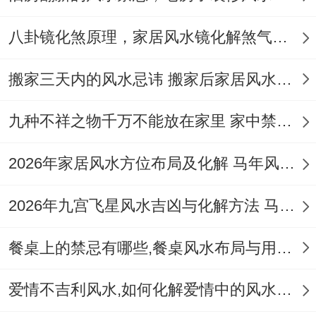
日，以确保婚姻生活的幸福美满。具体还是
以属虎者新人的实际命盘找原因会准确一
八卦镜化煞原理，家居风水镜化解煞气布局方法
些...
搬家三天内的风水忌讳 搬家后家居风水快速调整指南
这事儿说来话长，
九种不祥之物千万不能放在家里 家中禁忌物品风水化解指南
四、结婚日选择吉方
2026年家居风水方位布局及化解 马年风水运势九宫图大利什么方向
婚姻不光是两个人的结合，更是两个家庭的
融合...
2026年九宫飞星风水吉凶与化解方法 马年风水房屋吉凶方位图解
婚礼前的风水布局同样决定性。新人卧室的
餐桌上的禁忌有哪些,餐桌风水布局与用餐禁忌详解
床位摆放应避免正对门口或窗户 - 以免破坏
婚姻跟谐合睡眠质量.在卧室内的装饰应以温
爱情不吉利风水,如何化解爱情中的风水煞气
馨、喜庆为主,营造一个与谐、正面的的氛