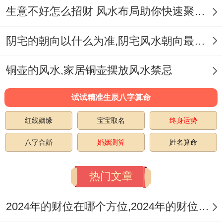
生意不好怎么招财 风水布局助你快速聚财旺运
围...
在筹备婚礼时~不妨多关注2025年的吉利方
阴宅的朝向以什么为准,阴宅风水朝向最佳方位选择
位【九紫右弼星】飞临的正东方,并在此方向
铜壶的风水,家居铜壶摆放风水禁忌
上举行婚礼、布置场地同布置新房，以获得
吉星的庇佑同照拂！
试试精准生辰八字算命
结婚的新人有机会在正东方布置场地，再加
红线姻缘
宝宝取名
终身运势
上卧室正东方摆放一个‘祥安阁双鱼得水’、
八字合婚
婚姻测算
姓名算命
有机会巩固吉星力量、寓意2025恩爱甜蜜、
姻缘与美、为婚姻生活增添更多的幸福合美
热门文章
满...
2024年的财位在哪个方位,2024年的财位在哪一个方位利偏财
祥安阁祝愿:2025年每一对新人佳偶天成、