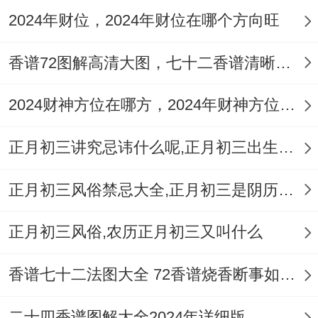
2024年财位，2024年财位在哪个方向旺
白首偕老。
香谱72图解高清大图，七十二香谱清晰大图2024精准版
2024财神方位在哪方，2024年财神方位会在哪方出现
正月初三讲究忌讳什么呢,正月初三出生的人命运怎么样
正月初三风俗禁忌大全,正月初三是阴历还是阳历
正月初三风俗,农历正月初三又叫什么
香谱七十二法图大全 72香谱烧香断事如何才灵验
二十四香谱图解大全2024年详细版