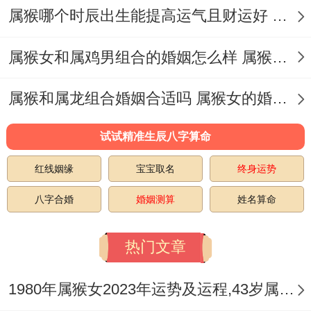
格外是面临感情里关联到的金钱往来，尽量
属猴哪个时辰出生能提高运气且财运好 属猴运气差如何转运提高财运
减少，多采纳亲友的意见，避免在感情中盲
属猴女和属鸡男组合的婚姻怎么样 属猴能带来的桃花运在哪一年
目行事或固执己见、导致产生刑非之祸或爱
情之伤。
属猴和属龙组合婚姻合适吗 属猴女的婚姻不幸福是因为克夫吗
2025年里除了做好化太岁，还可尝试经常佩
试试精准生辰八字算命
戴一个祥安阁九艳同合手链~通过佩戴~可以
红线姻缘
宝宝取名
终身运势
时不时提醒自己感情里要懂得冷静理智、也
寓意着帮扶属猴女减少烂桃花滋扰，单身猴
八字合婚
婚姻测算
姓名算命
女早日遇见良缘，有伴侣的感情稳定、姻缘
热门文章
跟美。
三、2025年啥时候适合结婚属猴女
1980年属猴女2023年运势及运程,43岁属猴人2023全年每月运势女性如何