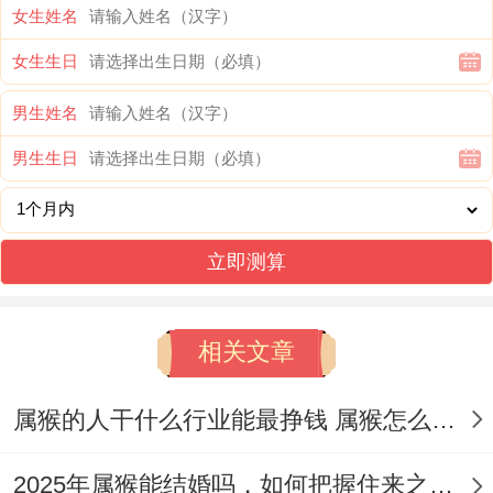
女生姓名
用。若因学业、工作等原因无法亲临道观，
女生生日
也可提前奉请一个属猴专属的化2025岁煞
的‘
祥安阁联吉锦袋
’~并将其放置在枕下或床
男生姓名
头柜附近,以寓意岁君护佑、岁煞远离、平安
男生生日
吉祥。
二、属猴女2025年感情面临吉凶
立即测算
吉的一面:2025年，属猴人迎来了【六合】
与【太阴】两大吉星。
相关文章
2025年【八白左辅星】正式飞临西南方，这
属猴的人干什么行业能最挣钱 属猴怎么增加自身财运和运气
是属猴人的本位方...
2025年属猴能结婚吗，如何把握住来之不易的幸福