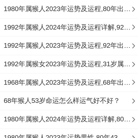
属猴女在计划2025年结婚时，能优先考虑选
1980年属猴人2023年运势及运程,80年出生的43岁生肖猴2023年每月运势详解
择在自己的姻缘有利月或吉日进行。
1992年属猴人2024年运势及运程详解,92年出生32岁肖猴人在2024全年每月运势完整版
可以选择与自己属相相合的日子，如【子
日】、【辰日】，能多参考农历三月、五
1992年属猴人2023年运势及运程,92年出生的31岁生肖猴2023年每月运势详解
月、六月、七月、八月、九月、十一月，是
1992年属猴女2023年运势及运程,31岁属猴人2023全年每月运势女性如何
属猴人的婚姻利月，可以在这些月份里选择
吉日...
1968年属猴人2023年运势及运程,68年出生的55岁生肖猴2023年每月运势详解
而在吉日方面，没问题考虑同自己属相相合
68年猴人53岁命运怎么样运气好不好？
的日子 - 如子日、辰日~要避开寅日、亥日
等与自身属相相冲、相害的不利日子.
1980年属猴人2024年运势及运程详解,80年出生44岁肖猴人在2024全年每月运势完整版
婚姻的幸福与否，并非全然取决于外在的时
1980年属猴人2023年运势男性,80年43岁属猴男2023年每月运程怎么样