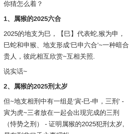
你猜怎么着？
1、属猴的2025六合
2025的地支为巳，【巳】代表蛇,猴为申，
巳蛇和申猴、地支形成‘巳申六合’~一种暗合
贵人，彼此相互欣赏~互相关照.
说实话~
2、属猴的2025刑太岁
但~地支相刑中有一组是‘寅-巳-申，三刑’ -
寅为虎~三者放在一起会出现完成的三刑
（恃势之刑） - 证明属猴的2025犯刑太岁,