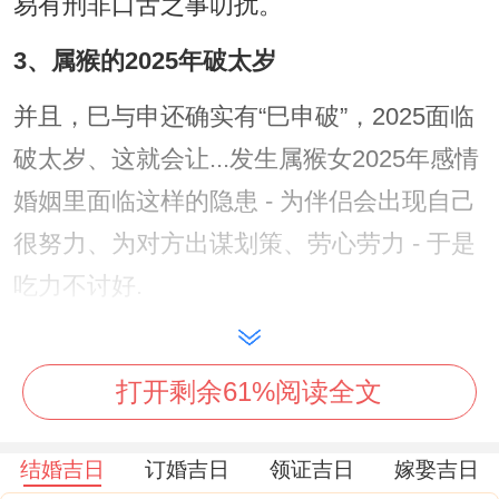
易有刑非口舌之事叨扰。
3、属猴的2025年破太岁
并且，巳与申还确实有“巳申破”，2025面临
破太岁、这就会让...发生属猴女2025年感情
婚姻里面临这样的隐患 - 为伴侣会出现自己
很努力、为对方出谋划策、劳心劳力 - 于是
吃力不讨好.
考虑到属猴女在2025年犯太岁，提前化岁是
极度重要的！
打开剩余61%阅读全文
可以在正月十五以前去有供奉太岁的道观进
结婚吉日
订婚吉日
领证吉日
嫁娶吉日
行祭拜、以祈求太岁的庇佑与化解岁煞的作