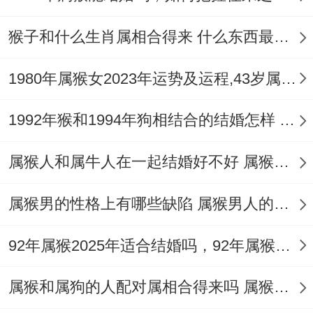
左辅星是一颗财星，但从星象的角度来看,它
也为属猴女在工作跟感情方面带来了不少好
猴子和什么生肖属相合得来 什么东西最旺属猴人运势提升
的机遇.
1980年属猴女2023年运势及运程,43岁属猴人2023全年每月运势女性如何
凶的一面:受岁煞波及~部分属猴女大概因过
于感性或太信任对方，会陷入无果的爱情
1992年猴和1994年狗相结合的结婚怎样 92猴命运中的正缘桃花是谁
中，未能收获期待的幸福，却会受到深刻的
属猴人和属牛人在一起结婚好不好 属猴人有安稳的感情和婚姻吗
情感创伤。
属猴男的性格上有哪些缺陷 属猴男人的弱点主表现在哪方面
在2025年,属猴女需精心维护自己的情感生
活，已婚者应致力于化解跟伴侣间的分歧，
92年属猴2025年适合结婚吗，92年属猴2025蛇年结婚吉日
避免琐碎事务侵蚀双方情谊。
属猴和属狗的人配对属相合得来吗 属猴人对待人都很自私吗
至于单身者 - 在选择伴侣时，应保持警觉、