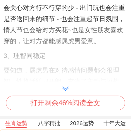
会关心对方行不行穿的少 - 出门玩也会注重
是否送回来的细节 - 也会注重起节日氛围，
情人节也会给对方买花~也是女性朋友喜欢
穿的，让对方都能感属虎男爱意。
3、理智同稳定
要知道，属虎男在对待感情问题都会很理
智，性格活跃同开朗，充满了主动与挑战、
从感情上表现起来也是很强势且自信，在遇
打开剩余46%阅读全文
到喜欢的人也能勇敢面对、会主动示好，也
会注重起感情，个人空间虽说是有时候表现
生肖运势
八字精批
2026运势
十年大运
的控制欲，但假如能耐心跟他们沟通交流，