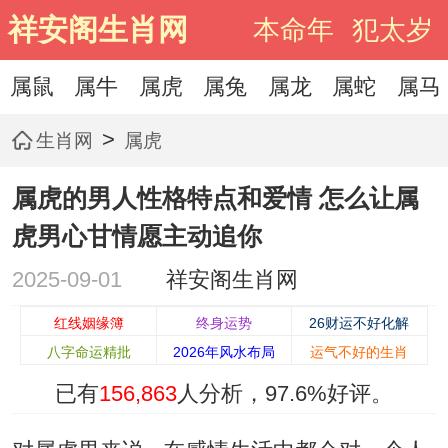
祥安阁生肖网
本命年
犯太岁
属鼠
属牛
属虎
属兔
属龙
属蛇
属马
>
生肖网
属虎
属虎的男人性格特点和爱情 怎么让属
虎男心甘情愿主动追你
2025-09-01
祥安阁生肖网
红线姻缘簿
终身运势
26财运不好化解
八字命运精批
2026年风水布局
运气不好的生肖
已有
156,863
人分析，
97.6%
好评。