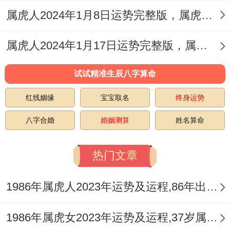
属虎人2024年1月8日运势完整版，属虎2024年1月8日今日运势如何
男也会表现到很暴躁和愤怒、但老实讲属虎
男内心里也是会有柔软的时候，都会在深爱
属虎人2024年1月17日运势完整版，属虎2024年1月17日今日运势如何
的人面前内表现到很温柔~要是...的话想要
试试精准生辰八字算命
对方主动找你,最好也要表现下温柔的一面~
这样一来都会让属虎男更想要与你一起！
红线姻缘
宝宝取名
终身运势
八字合婚
婚姻测算
姓名算命
热门文章
1986年属虎人2023年运势及运程,86年出生的37岁生肖虎2023年每月运势详解
1986年属虎女2023年运势及运程,37岁属虎人2023全年每月运势女性如何