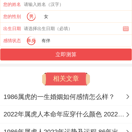
您的姓名
他们都会理解的。
您的性别
男
女
4、热情似火
出生日期
属虎男，在感情对待起来也是很热情，大家
感情状态
单身
有伴
若是确定了关系之后都开始考虑以后的生
立即测算
活，也开始渐渐幻想到一起生活的日子，虽
说属虎男某些强势、但内心的他们却是表现
相关文章
的很浪漫很温柔，有时候都会激发起一些来
去带来浪漫与惊喜，而对方也是热情似火 -
1986属虎的一生婚姻如何感情怎么样？
让属虎男也能很喜欢的。
2022年属虎人本命年应穿什么颜色 2022年属虎本命年穿什么颜色最旺
【怎么让属虎男心甘情愿主动追你】
1986年属虎人2023年运势及运程,86年出生的37岁生肖虎2023年每月运势详解