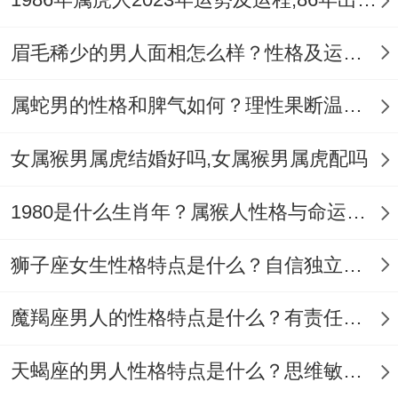
想要让属虎男心甘情愿的追求你，那么你要
知道他们的爱情观与在恋爱方面上到底怎
眉毛稀少的男人面相怎么样？性格及运势如何？
么、属虎男,从爱情内则是表现热情跟执着，
而若是他们确定了心仪对象，他们开始了全
属蛇男的性格和脾气如何？理性果断温文尔雅
身投入 - 也会全力以赴的去做，与伴侣之间
女属猴男属虎结婚好吗,女属猴男属虎配吗
的稳定他们都是想要大家都能相互~虽说属
虎男在恋爱上都能表现很强势~但他们也会
1980是什么生肖年？属猴人性格与命运如何？
尊重伴侣的感受跟意见 - 甚至尊重大家的独
狮子座女生性格特点是什么？自信独立占有欲强
立性。
属虎男尽管是很果断很坚定，但脾气上也是
魔羯座男人的性格特点是什么？有责任感且保守谨慎
比较火爆...
天蝎座的男人性格特点是什么？思维敏锐内心深沉
在随便一个时候的他们不如意的时候，属虎