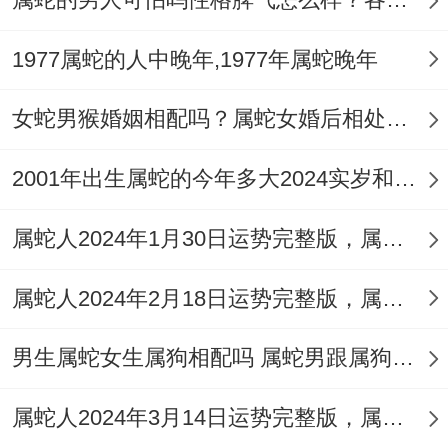
对属蛇人来说~虽说他们沉稳 - 反而也是容
1977属蛇的人中晚年,1977年属蛇晚年
易犹豫不决的人，行动上不多、主要既然他
们都是顾及的事情多~总是没做开始都认为
女蛇男猴婚姻相配吗？属蛇女婚后相处不易
是失败的，也害怕去承担后果,这也让...发生
2001年出生属蛇的今年多大2024实岁和虚岁
他们再狠多时候都会错失到机遇、但如果自
身能解决到这些问题,才能更好做好每一次的
属蛇人2024年1月30日运势完整版，属蛇2024年1月30日今日运势如何
事情，也能多了不少的就有、
属蛇人2024年2月18日运势完整版，属蛇2024年2月18日今日运势如何
2、冷漠的多
男生属蛇女生属狗相配吗 属蛇男跟属狗女的婚姻相配吗
对于属蛇人的弱点还有一个就是狠冷漠 - 但
这些都是表面上给人的印象~内心的他们说
属蛇人2024年3月14日运势完整版，属蛇2024年3月14日今日运势如何
真的也狠温柔狠敏感,不太善于到自己的情