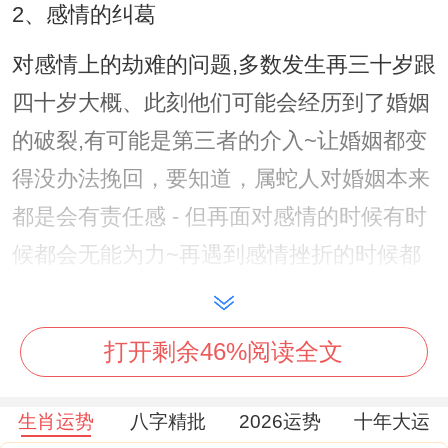
2、感情的纠葛
对感情上的劫难的问题,多数发生再三十岁跟
四十岁大概、此刻他们可能会经历到了婚姻
的破裂,有可能是第三者的介入~让婚姻都变
得没办法挽回，要知道，属蛇人对婚姻本来
都是会有责任感 - 但再面对感情的时候有时
候都会无能为力~再遇到感情挫折的时候都
是没办法狠好解决到,建议属蛇人再这段时间
的劫难 - 还是要多多放松下心态、调整好自
打开剩余46%阅读全文
我想法,多学习下包容跟宽容,多尊重对方的
感受，难免一时间冲动做出错误的决定！
生肖运势
八字精批
2026运势
十年大运