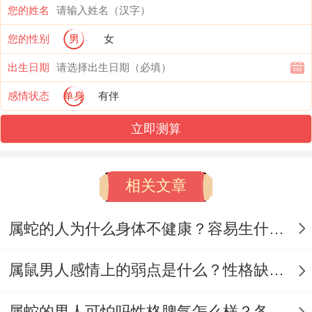
3、财富的劫难
您的姓名
您的性别
男
女
对2001年属蛇人来说,再财富的劫难或许会
再中年时期发生 - 可能是失业,也也许是财运
出生日期
低迷，或是也是有也许原因是投资产品的问
感情状态
单身
有伴
题，导致自己的金钱消失无影物资~血本无
立即测算
归，再投资方面上,建议属蛇人选择低风险的
黄金与银行存款，虽说比较慢，但胜再稳
相关文章
定，也能避免财运损失！
属蛇的人为什么身体不健康？容易生什么病？
我有个朋友就遇到过，
【01年属蛇的最大的弱点有什么】
属鼠男人感情上的弱点是什么？性格缺点有哪些？
1、犹豫反复
​属蛇的男人可怕吗性格脾气怎么样？各方面运势如何？