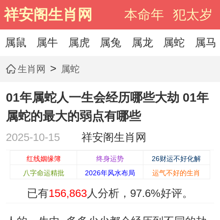
祥安阁生肖网
本命年
犯太岁
属鼠
属牛
属虎
属兔
属龙
属蛇
属马
>
生肖网
属蛇
01年属蛇人一生会经历哪些大劫 01年
属蛇的最大的弱点有哪些
2025-10-15
祥安阁生肖网
红线姻缘簿
终身运势
26财运不好化解
八字命运精批
2026年风水布局
运气不好的生肖
已有
156,863
人分析，
97.6%
好评。