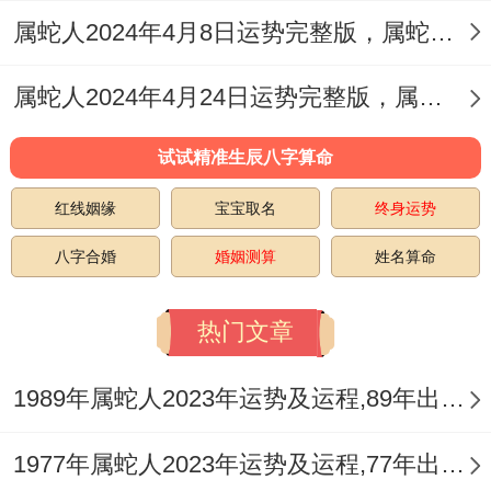
属蛇人2024年4月8日运势完整版，属蛇2024年4月8日今日运势如何
感，也不愿意跟人打交道，狠神秘又孤僻~
让人也是难以亲近的多...
属蛇人2024年4月24日运势完整版，属蛇2024年4月24日今日运势如何
对属蛇人这两个的缺点，还是最好能改善就
试试精准生辰八字算命
改善~改善自身的不足~才能带动其他方面的
红线姻缘
宝宝取名
终身运势
运势，也更能提高自己的财运...
八字合婚
婚姻测算
姓名算命
热门文章
1989年属蛇人2023年运势及运程,89年出生的34岁生肖蛇2023年每月运势详解
1977年属蛇人2023年运势及运程,77年出生的46岁生肖蛇2023年每月运势详解