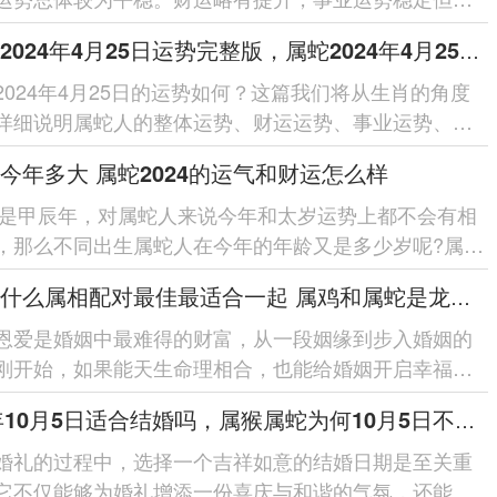
，健康状况良好，感情运势...
属蛇人2024年4月25日运势完整版，属蛇2024年4月25日今日运势如何
2024年4月25日的运势如何？这篇我们将从生肖的角度
详细说明属蛇人的整体运势、财运运势、事业运势、健
、感情运势、五行穿衣...
今年多大 属蛇2024的运气和财运怎么样
4年是甲辰年，对属蛇人来说今年和太岁运势上都不会有相
，那么不同出生属蛇人在今年的年龄又是多少岁呢?属蛇
年的运气和财运方面...
属蛇与什么属相配对最佳最适合一起 属鸡和属蛇是龙凤配吗
恩爱是婚姻中最难得的财富，从一段姻缘到步入婚姻的
刚开始，如果能天生命理相合，也能给婚姻开启幸福的
有的人婚姻能被称之为&l...
2024年10月5日适合结婚吗，属猴属蛇为何10月5日不宜结婚
婚礼的过程中，选择一个吉祥如意的结婚日期是至关重
它不仅能够为婚礼增添一份喜庆与和谐的气氛，还能为