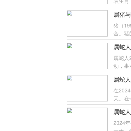
表生肖
运也有
属猪与
猪（1
合。猪
猪具有
属蛇人
动，事
利。穿
在20
天。在
时也有
2024
一天，