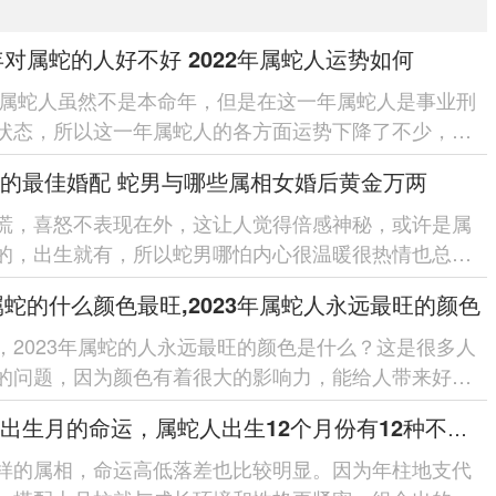
2年对属蛇的人好不好 2022年属蛇人运势如何
2年属蛇人虽然不是本命年，但是在这一年属蛇人是事业刑
状态，所以这一年属蛇人的各方面运势下降了不少，发
般。那么2022年属蛇人...
的最佳婚配 蛇男与哪些属相女婚后黄金万两
慌，喜怒不表现在外，这让人觉得倍感神秘，或许是属
的，出生就有，所以蛇男哪怕内心很温暖很热情也总是
现得太过明显，尤其是不熟悉的...
3属蛇的什么颜色最旺,2023年属蛇人永远最旺的颜色
，2023年属蛇的人永远最旺的颜色是什么？这是很多人
的问题，因为颜色有着很大的影响力，能给人带来好运
据专家分析，2023年属蛇的...
属蛇人出生月的命运，属蛇人出生12个月份有12种不同命运
样的属相，命运高低落差也比较明显。因为年柱地支代