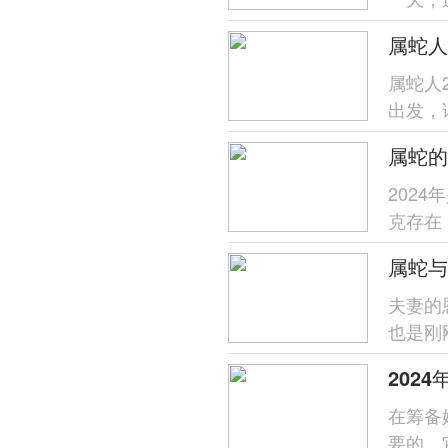
要努力
属蛇人
出发，
康运势
属蛇的
202
克存在
人在今
夫妻的
也是刚
开端，而
在筹备
要的。