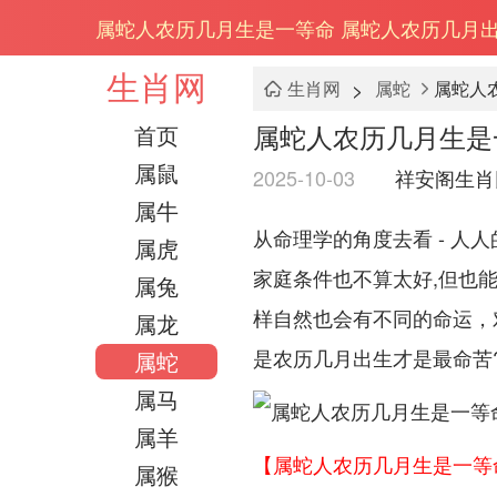
属蛇人农历几月生是一等命 属蛇人农历几月
生肖网
>
生肖网
属蛇
属蛇人
属蛇人农历几月生是
首页
属鼠
2025-10-03
祥安阁生肖
属牛
从命理学的角度去看 - 人
属虎
家庭条件也不算太好,但也
属兔
样自然也会有不同的命运，
属龙
是农历几月出生才是最命苦
属蛇
属马
属羊
【属蛇人农历几月生是一等
属猴