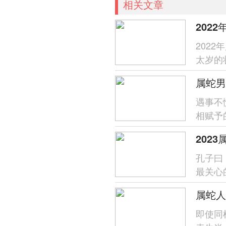
相关文章
202
202
太岁的
展得很一
属蛇男
遇事不
相赋予
不会表
202
孔子曰
最关心
和吉祥。
即使同