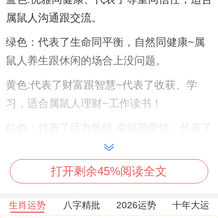
属鼠人沟通跟交流。
绿色：代表了生命同平衡，自然同健康~属
鼠人养生跟休闲的场合上没问题。
黄色:代表了财富跟智慧~代表了收获、学
习，适合属鼠人理财~工作读书！
红色：代表了活力热情,幸福同爱情，代表了
聚会，约会与送礼等等等等的情况。
打开剩余45%阅读全文
但各位都不要太盲目过于迷信、因为我们不
单单只依靠这些颜色数字来期待未来的好
生肖运势
八字精批
2026运势
十年大运
运，人的一生最要紧就是靠我们去奋斗同努