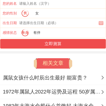
力 - 才能让我们的目标梦想最终走向实现道
您的姓名
路。
您的性别
男
女
出生日期
保持大家的自身价值同魅力,保持个性与特
感情状态
单身
有伴
色。不要过度排斥，保持开放和包容~才能
更好的选择.
立即测算
【属鼠人的运势和财运能提升方法】
相关文章
1、居家的空间规划和布局
属鼠女孩什么时辰出生最好 能富贵？
想要提高自己的财运、假若是从各方面去拆
开看到财运不是太好，都没问题利用到风水
1972年属鼠人2022年运势及运程 50岁属鼠人虎年运势解析
吉祥物，家里有机会摆放招财摆件物，君子
兰要不是富贵竹的植物来提高自己的心情与
1983年大海水命戴什么首饰好 大海水命忌讳的颜色