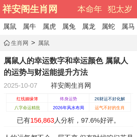
祥安阁生肖网
本命年
犯太岁
属鼠
属牛
属虎
属兔
属龙
属蛇
属马
>
生肖网
属鼠
属鼠人的幸运数字和幸运颜色 属鼠人
的运势与财运能提升方法
2025-10-07
祥安阁生肖网
红线姻缘簿
终身运势
26财运不好化解
八字命运精批
2026年风水布局
运气不好的生肖
已有
156,863
人分析，
97.6%
好评。