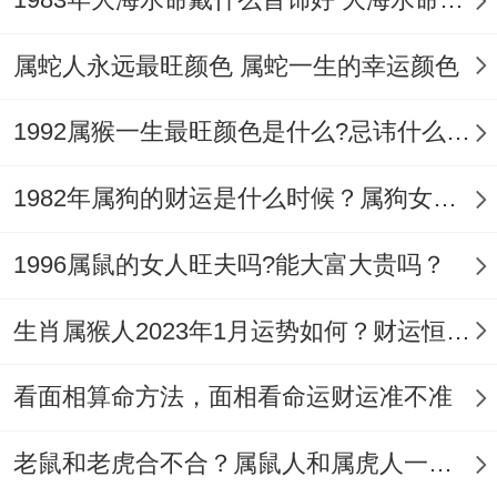
财运！
属蛇人永远最旺颜色 属蛇一生的幸运颜色
2、随身携带吉祥物
1992属猴一生最旺颜色是什么?忌讳什么颜色?
想要提高彩云的话，都可以岁很携带吉祥
物，财运内不好的话 - 都能够携带红绳~红
1982年属狗的财运是什么时候？属狗女碰上什么年能发财？
色是吉祥色，促进幸福、穿红在中国民间习
1996属鼠的女人旺夫吗?能大富大贵吗？
俗上都可能选择到配饰，而水晶首饰则也是
能提高个人财运，防止意外的作用。
生肖属猴人2023年1月运势如何？财运恒丰八方来财
3、多社交活动
看面相算命方法，面相看命运财运准不准
属鼠人，聪明能干、但另一方面这是因为过
老鼠和老虎合不合？属鼠人和属虎人一路相伴
于矜持 - 不太懂的跟人交往，对属鼠人而