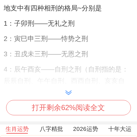
地支中有四种相刑的格局~分别是
1：子卯刑——无礼之刑
2：寅巳申三刑——恃势之刑
3：丑戌未三刑——无恩之刑
4：辰午酉亥——自刑之刑（自刑指的是：
辰辰自刑、午午自刑、酉酉自刑、亥亥自
刑）。
打开剩余62%阅读全文
通过上述的相刑格局可以判断、2025是【巳
年】，同巳相刑位：寅、申。
生肖运势
八字精批
2026运势
十年大运
寅代表虎、申代表猴。2025生肖虎、猴犯刑