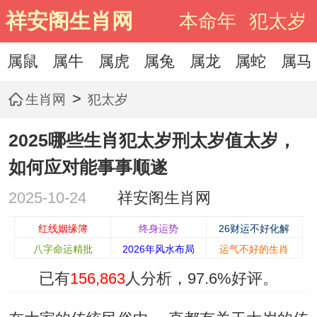
祥安阁生肖网
本命年
犯太岁
属鼠
属牛
属虎
属兔
属龙
属蛇
属马
>
生肖网
犯太岁
2025哪些生肖犯太岁刑太岁值太岁，
如何应对能事事顺遂
2025-10-24
祥安阁生肖网
红线姻缘簿
终身运势
26财运不好化解
八字命运精批
2026年风水布局
运气不好的生肖
已有
156,863
人分析，
97.6%
好评。