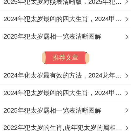
2025年犯太岁对照表清晰版，2025年犯太岁生肖避凶趋吉策略
⑷ 不消极~多积极
2024年犯太岁最凶的四大生肖，2024甲辰年犯太岁最凶的4生肖
犯太岁老实讲并不可怕 - 可怕的是自己心态
2025年犯太岁属相一览表清晰图解
一直过于被动。
2025年里不能少的是调整自己的心态...记住
推荐文章
~心态决定命运 - 心态将直接影响你的运势
与人生走向。2025年犯太岁的生肖朋友们，
2024年化太岁最有效的方法，2024龙年化解犯太岁有效的5个妙法
无论是值太岁还是刑太岁有可能破太岁害太
2024年犯太岁最凶的四大生肖，2024甲辰年犯太岁最凶的4生肖
岁等等、要学会调整自己的心态,保持积极向
上的精神状态，就能事事顺遂，相信自己的
2025年犯太岁属相一览表清晰图解
能力跟好运都能如期而至。
2022年犯太岁的生肖,虎年犯太岁的属相有哪几个