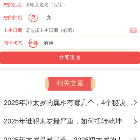
您的姓名
太岁.
您的性别
男
女
三、2025那些生肖犯值太岁
出生日期
值太岁指的就是自己出生年份的地支跟即将
感情状态
单身
有伴
经历的流年地支同样,也就是自己属相值太岁
立即测算
的一年，民间很多地方也叫【本命年】,这样
大家就很好理解，也知道，2025是我们即将
相关文章
经历的年份 - 俗称流年，2025地支位【巳】
~巳年出生的属相位蛇，2025犯值太岁的就
2025年冲太岁的属相有哪几个，4个秘诀运转时来
是生肖蛇.
2025年谁犯太岁最严重，如何扭转乾坤
四、2025犯太岁的怎么办应对趋吉避祸事事
顺遂？
2025年太岁星君是谁，2025犯太岁的人记住5点迎好运