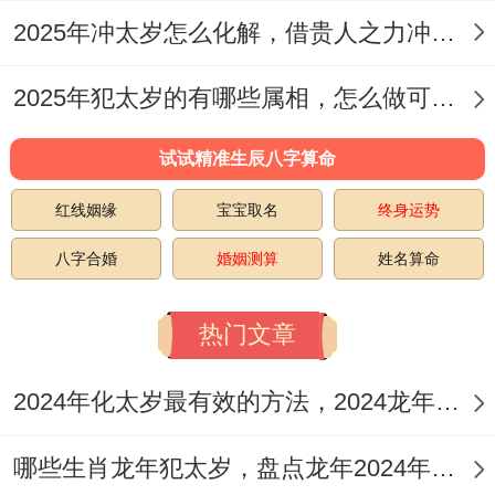
佩戴在手腕上即可，经常佩戴寓意岁煞远
2025年冲太岁怎么化解，借贵人之力冲出困境
离、2025鸿运伴随、吉祥安康。
2025年犯太岁的有哪些属相，怎么做可以否极泰来
⑵ 不说衰言、多讲吉言结善
语言具有强大的力量 - 避免消极的言辞 - 无
试试精准生辰八字算命
论是对自己或身边接触的所有的...都人 - 多
红线姻缘
宝宝取名
终身运势
说吉利的话，多做一些善事结善缘~有助于
八字合婚
婚姻测算
姓名算命
在2025年里增加个人气场跟运势，事事如
意...
热门文章
这事儿说来话长，
2024年化太岁最有效的方法，2024龙年化解犯太岁有效的5个妙法
⑶ 注意2025太岁方与岁破方
哪些生肖龙年犯太岁，盘点龙年2024年犯太岁生肖
2025太岁方位在东南方 - 与巳蛇相冲的是亥