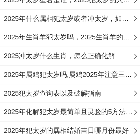
⑴ 做好2025的化太岁
2025年什么属相犯太岁或者冲太岁，如何趋利避害
可选择在2025年的农历正月十五前做好全年
2025年生肖羊犯太岁吗，2025生肖羊的幸运色彩
的化太岁 - 时间允许可以选择太岁诞这一天
（农历正月初八，2025年的太岁诞是阳历
2025冲太岁什么生肖，怎么正确化解
2025年2月5日）前往有供奉太岁的场所参加
2025年属鸡犯太岁吗,属鸡2025年注意三点幸运加倍
一年一度的化太岁仪式 - 拜拜2025太岁星君
（吴遂将军）求得太岁对自己庇佑。
2025犯太岁查询表以及破解指南
不方便前往者，能提前奉请一个2025犯太岁
2025年化解犯太岁最简单且灵验的5方法，收获幸福好运
生肖专属的‘
祥安阁联吉锦袋
’与
祥安阁联吉
红绳
，锦袋放在卧室床头柜或枕头下、红绳
2025年犯太岁的属相结婚吉日哪月份最好