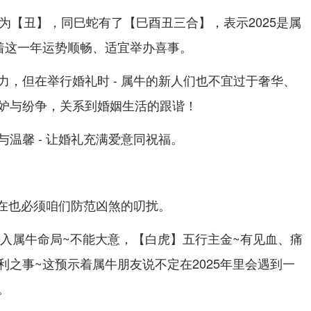
的支为【丑】，同巳蛇有了【巳酉丑三合】，表示2025是属
着这一年运势顺畅、适宜举办喜事。
力，但在举行婚礼时 - 属牛的新人们也不宜过于奢华、
妒与纷争，关系到婚姻生活的跟谐！
温馨 - 让婚礼充满爱意同祝福。
的在也必须咱们防范凶煞的叨扰。
】入属牛命局~不能大意，【白虎】五行主金~有见血、痛
利之事~这预示着属牛朋友说不定在2025年里会遇到一
。