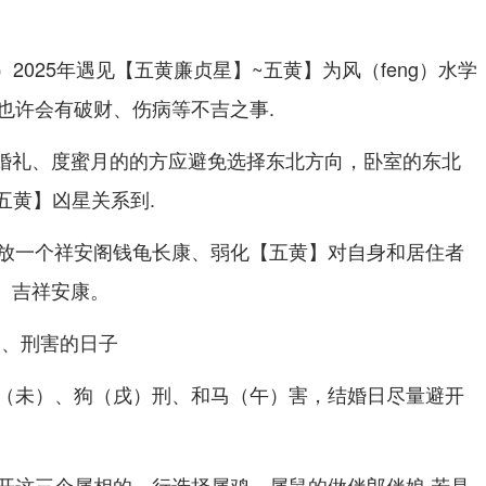
）2025年遇见【五黄廉贞星】~五黄】为风（feng）水学
也许会有破财、伤病等不吉之事.
~办婚礼、度蜜月的的方应避免选择东北方向，卧室的东北
【五黄】凶星关系到.
放一个祥安阁钱龟长康、弱化【五黄】对自身和居住者
扰、吉祥安康。
冲、刑害的日子
（未）、狗（戌）刑、和马（午）害，结婚日尽量避开
开这三个属相的。行选择属鸡、属鼠的做伴郎伴娘.若是