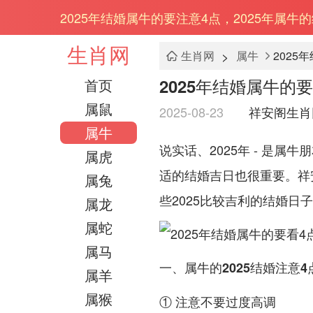
2025年结婚属牛的要注意4点，2025年属牛
生肖网
>
生肖网
属牛
2025
2025年结婚属牛的
首页
属鼠
2025-08-23
祥安阁生肖
属牛
说实话、2025年 - 是
属虎
适的结婚吉日也很重要。祥
属兔
些2025比较吉利的结婚日子
属龙
属蛇
属马
一、属牛的2025结婚注意4
属羊
属猴
① 注意不要过度高调