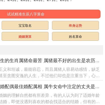
试试精准生辰八字算命
宝宝取名
终身运势
婚姻测算
姓名算命
几月出生的生肖属猪命最苦 属猪最不好的出生是农历四月吗
正义和坦诚，最能容忍，而且属猪人容易动感情，缺乏
甚至贪图安逸的人生，不过他们却也是注重当下，心地
有时候都是很多不切合实际的幻...
牛女结婚配偶最佳婚配属相 属牛女命中注定的丈夫是属鼠男吗
婚姻的理解自然都有所差异，有的人认为到了适婚年龄
结婚，即使没遇到喜欢的都会找适合的结婚，但有的人