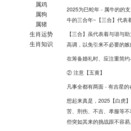
属鸡
2025为巳蛇年 - 属牛的
属狗
牛的三合年~【三合】代表
属猪
生肖运势
【三合】虽代表着与谐与助
生肖知识
高调，以免引来不必要的嫉
在筹备婚礼时、应注重简约与
② 注意【五黄】
凡事全都有两面 - 有吉星
想起来真是，2025【白虎
苦、刑伤、不吉、孝服等不
些突如其来的挑战跟不容易