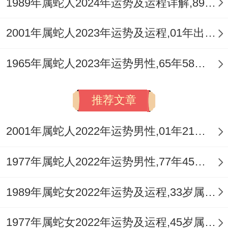
1989年属蛇人2024年运势及运程详解,89年出生35岁肖蛇人在2024全年每月运势完整版
若是自己有投资、经商得属蛇朋友 - 2025年
2001年属蛇人2023年运势及运程,01年出生的22岁生肖蛇2023年每月运势详解
也能多关注西南方~这个位置2025有【八白
左辅星】照拂，能够在办公室或店铺以及客
1965年属蛇人2023年运势男性,65年58岁属蛇男2023年每月运程怎么样
厅西南方布局，摆一个‘祥安阁聚宝全都
财’摆件~增加八白财星得力量 - 寓意2025财
推荐文章
运亨通、八方来财。
2001年属蛇人2022年运势男性,01年21岁属蛇男2022年每月运程怎么样
平日里外出时也可多注意选择吉利得方位，
如朝向东南或西南方向行走,或在这两个吉利
1977年属蛇人2022年运势男性,77年45岁属蛇男2022年每月运程怎么样
得地点进行商务洽谈等,都有助于属蛇朋友得
1989年属蛇女2022年运势及运程,33岁属蛇人2022全年每月运势女性如何
事业同财富运。
4、多结善、多助人
1977年属蛇女2022年运势及运程,45岁属蛇人2022全年每月运势女性如何