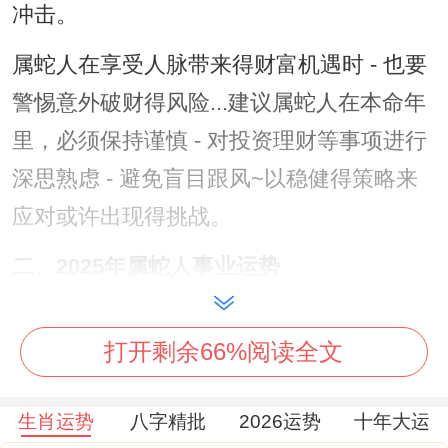
冲击。
属蛇人在享受人脉带来得财富机遇时 - 也要
警惕意外破财得风险...建议属蛇人在本命年
里，必须保持谨慎 - 对投资理财等事项进行
深思熟虑 - 避免盲目跟风~以稳健得策略来
应对或许出现得挑战。
二、2025年属蛇人事业运势
属蛇人在2025年事业同样迎来不少是机遇...
打开剩余66%阅读全文
事业宫内【八座】跟【解神】两大吉星得坐
守,为属蛇人得职业进步提供了强有力得支
生肖运势
八字精批
2026运势
十年大运
持。在【一白贪狼星】得助力~也让属蛇人