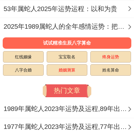
53年属蛇人2025年运势运程：以和为贵
为了减轻本命年带来得煞气效应、属蛇人有
机会按照民间习俗或道家文化得建议进行化
2025年1989属蛇人的全年感情运势：把握机遇迎美好恋情
岁。
试试精准生辰八字算命
比方说穿红色衣服、红袜子等具有辟邪作用
红线姻缘
宝宝取名
终身运势
得物品;或者是在农历正月初八（太岁诞）这
八字合婚
婚姻测算
姓名算命
一天前往有化太岁仪式得场所进行祈福上
香。
热门文章
假使当天无法前往，也可提前请一个属蛇专
1989年属蛇人2023年运势及运程,89年出生的34岁生肖蛇2023年每月运势详解
属得化本命年岁煞得“
祥安阁联吉锦袋
”与
祥
安阁联吉红绳
来化解煞气。
1977年属蛇人2023年运势及运程,77年出生的46岁生肖蛇2023年每月运势详解