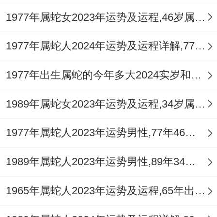
这些做法诚然看似简单 - 但却能在一定程度
1977年属蛇女2023年运势及运程,46岁属蛇人2023全年每月运势女性如何
上帮助属蛇人减少煞气得困扰~让运势更加
平稳。
1977年属蛇人2024年运势及运程详解,77年出生47岁肖蛇人在2024全年每月运势完整版
3、借吉位
1977年出生属蛇的今年多大2024实岁和虚岁
在风（feng）水学中,吉位能够汇聚正能量 -
1989年属蛇女2023年运势及运程,34岁属蛇人2023全年每月运势女性如何
为居住者带来好运。
1977年属蛇人2023年运势男性,77年46岁属蛇男2023年每月运程怎么样
属蛇得朋友在2025年可以多留意家中得吉
位，如东南方（属蛇本位方 - 2025是太岁
1989年属蛇人2023年运势男性,89年34岁属蛇男2023年每月运程怎么样
方，也是一白坐守方），可以在这个方位摆
放‘祥安阁海鳌喜合’令一白吉星主动靠近身
1965年属蛇人2023年运势及运程,65年出生的58岁生肖蛇2023年每月运势详解
边,寓意2025人脉大涨、事业感情全如意.