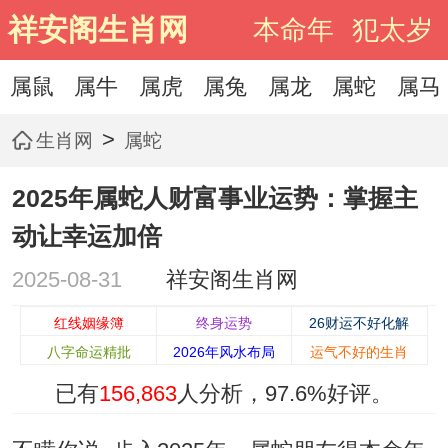
祥安阁生肖网
本命年
犯太岁
属鼠
属牛
属虎
属兔
属龙
属蛇
属马
>
生肖网
属蛇
2025年属蛇人财富事业运势：掌握主
动让幸运加倍
2025-08-31
祥安阁生肖网
红线姻缘簿
终身运势
26财运不好化解
八字命运精批
2026年风水布局
运气不好的生肖
已有
156,863
人分析，
97.6%
好评。