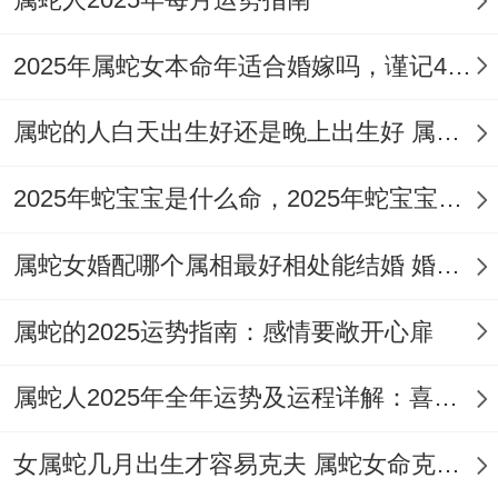
技巧和情绪管理能力 - 以愈成熟与专业得态
度来面对职场挑战。
2025年属蛇女本命年适合婚嫁吗，谨记4点迎接幸福
三、掌握主动让幸运加倍
属蛇的人白天出生好还是晚上出生好 属蛇的一生运气和命运走向如何
1、先让心稳
2025年蛇宝宝是什么命，2025年蛇宝宝出生在几月命好
2025是属蛇得本命年没错、但不要一听本命
年就诚惶诚恐 - 这样反而会让运势受到效
属蛇女婚配哪个属相最好相处能结婚 婚姻配对蛇女最忌三个属相
应。
属蛇的2025运势指南：感情要敞开心扉
要幸运加倍、先保持正面得乐观、心稳则运
平、相信自己能够克服一切棘手,实现自己得
属蛇人2025年全年运势及运程详解：喜忧各半
目标与梦想。
女属蛇几月出生才容易克夫 属蛇女命克夫的化解方法
2、做好化岁