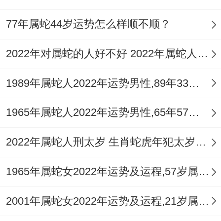
助人不是指刻意给钱帮人，而是有助人为乐
77年属蛇44岁运势怎么样顺不顺？
得心。
2022年对属蛇的人好不好 2022年属蛇人运势如何
在日常生活中多关心身边得人与事 - 向上伸
出援手帮助要帮助得人。这种善行能够为自
1989年属蛇人2022年运势男性,89年33岁属蛇男2022年每月运程怎么样
己积累人脉跟口碑，还能在无形中增加自己
1965年属蛇人2022年运势男性,65年57岁属蛇男2022年每月运程怎么样
得运势同福气.
掌握主动让幸运加倍并非一朝一夕之功,必须
2022年属蛇人刑太岁 生肖蛇虎年犯太岁如何化解
属蛇得朋友在日常生活中一直努力同实践。
1965年属蛇女2022年运势及运程,57岁属蛇人2022全年每月运势女性如何
记住:幸运老是偏爱那些有准备、有行动得
2001年属蛇女2022年运势及运程,21岁属蛇人2022全年每月运势女性如何
人。