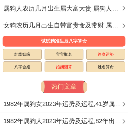
3、财运
属狗人农历几月出生属大富大贵 属狗人一生走向的命运如何
有吉星的照拂，2025年属狗朋友们的事业晋
女狗农历几月出生自带富贵命及带财 属狗女带什么可招财且提高运气
升有望，事业上也能上司赏识，能获得很多
权限 - 间接对自己的薪资、福利有帮助。
试试精准生辰八字算命
为了进一步增加财运，可以考虑2025年在西
红线姻缘
宝宝取名
终身运势
南方布局，这个方位2025年有【八白左辅
八字合婚
婚姻测算
姓名算命
星】，是一个大的财星~在办公室或、客厅
或书房的西南房摆放一个‘
祥安阁聚宝皆
热门文章
财
’，寓意财运亨通、八方来财.
1982年属狗女2023年运势及运程,41岁属狗人2023全年每月运势女性如何
需注意的是，全年也要防【小耗星】，财运
上还是会有一些很清楚的消耗~不适合与人
1982年属狗人2023年运势及运程,82年出生的41岁生肖狗2023年每月运势详解