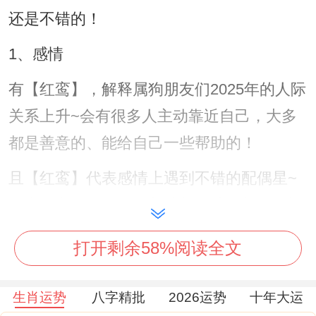
还是不错的！
1、感情
有【红鸾】，解释属狗朋友们2025年的人际
关系上升~会有很多人主动靠近自己，大多
都是善意的、能给自己一些帮助的！
且【红鸾】代表感情上遇到不错的配偶星~
令自己心动 - 又说不定对方会对你主动发起
表白.2025年不要过于排斥相亲，有机会试
打开剩余58%阅读全文
着先相处了解。
你猜怎么着?若是平日略微宅且喜欢安静
生肖运势
八字精批
2026运势
十年大运