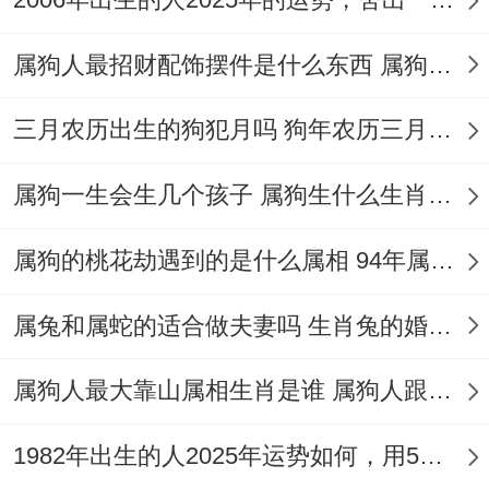
2、事业
属狗人最招财配饰摆件是什么东西 属狗的人不能在生活佩戴什么
属狗者，在2025年同样将迎来好运。
【月德】吉星的照拂将为你们带来不少贵人
三月农历出生的狗犯月吗 狗年农历三月出生的人犯月化解
相助，使得事业上的难题得以顺利解决！在
属狗一生会生几个孩子 属狗生什么生肖属相孩子最旺
【红鸾】星带来的良好人际关系也将为属狗
之人带来更多的合作机会跟客户资源！
属狗的桃花劫遇到的是什么属相 94年属狗女姻缘在何时
2025年对于属狗之人来说,是事业上大展拳
属兔和属蛇的适合做夫妻吗 生肖兔的婚姻情况到底好不好
脚、取得突破的好时机.建议把握机遇,正面
的努力 - 争取在事业上取得更大的成就！
属狗人最大靠山属相生肖是谁 属狗人跟谁一起能财源滚滚且最富
我有个朋友就遇到过，
1982年出生的人2025年运势如何，用5个妙招创佳绩