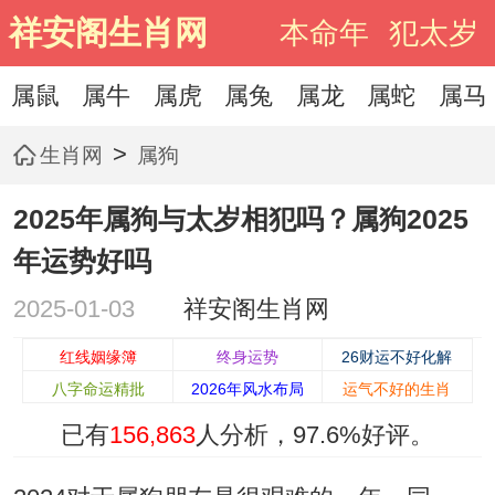
祥安阁生肖网
本命年
犯太岁
属鼠
属牛
属虎
属兔
属龙
属蛇
属马
>
生肖网
属狗
2025年属狗与太岁相犯吗？属狗2025
年运势好吗
2025-01-03
祥安阁生肖网
红线姻缘簿
终身运势
26财运不好化解
八字命运精批
2026年风水布局
运气不好的生肖
已有
156,863
人分析，
97.6%
好评。