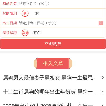
的，2025年里要多参加亲朋好友们的聚会，
您的姓名
能增加遇到合适伴侣的机会。对于有伴侣的
您的性别
男
女
属狗朋友,2025年也适合在【红鸾】推波助
出生日期
澜下把婚姻大事提上日程。
感情状态
单身
有伴
为了让感情上的吉星照拂，属狗朋友2025年
立即测算
可以常常佩戴一个
祥安阁九艳和合手链
，单
身者佩戴 - 寓意着可吸引良缘正桃花;有伴侣
相关文章
或已婚者佩戴，寓意着能抵御不利因素同不
良桃花~加固正缘，促进关系和谐美满、为
属狗男人最佳妻子属相女 属狗一生最忌3个人是哪些属相
爱情筑起坚实防线。
十二生肖属狗的哪年出生年份表 属狗一生需要经历哪三大劫难
说实话 -
2006年出生的人2025年的运势，舍出一些破小耗危机