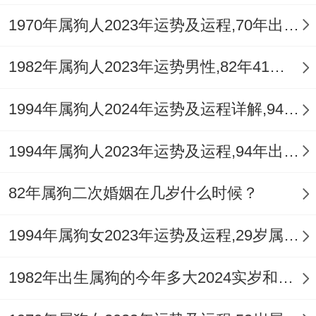
合作、投资、借贷等。可以将一部分金钱用
1970年属狗人2023年运势及运程,70年出生的53岁生肖狗2023年每月运势详解
来购置贵重物件或给家里长辈一些成为自己
的孝顺，又大约做一些捐赠、布施，没问题
1982年属狗人2023年运势男性,82年41岁属狗男2023年每月运程怎么样
应了【小耗】带来的钱财损耗。
1994年属狗人2024年运势及运程详解,94年出生30岁肖狗人在2024全年每月运势完整版
4、健康
1994年属狗人2023年运势及运程,94年出生的29岁生肖狗2023年每月运势详解
虽整个运势上升、但属狗之人2025年有【小
耗】星的叨扰,健康上还是要谨慎一些，或许
82年属狗二次婚姻在几岁什么时候？
会遇到一些小病小痛或意外伤害。
1994年属狗女2023年运势及运程,29岁属狗人2023全年每月运势女性如何
平时多加锻炼、注意饮食卫生与安全防护、
以保持健康的体魄！相信在2025年里，保持
1982年出生属狗的今年多大2024实岁和虚岁
健康的生活方式以及良好的心态~能够把握