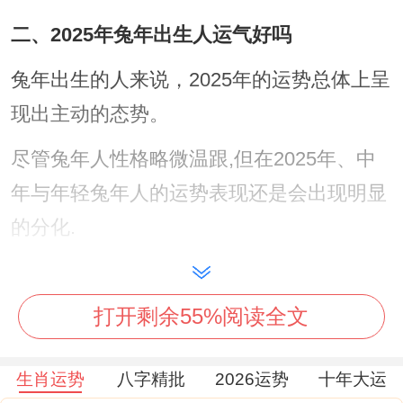
二、2025年兔年出生人运气好吗
兔年出生的人来说，2025年的运势总体上呈
现出主动的态势。
尽管兔年人性格略微温跟,但在2025年、中
年与年轻兔年人的运势表现还是会出现明显
的分化.
年轻兔年人
打开剩余55%阅读全文
对于刚刚步入社会的年轻兔年人，如99年出
生的，2025年刚好26岁、这个年龄有很多选
生肖运势
八字精批
2026运势
十年大运
择，有很多可以容错的机会。