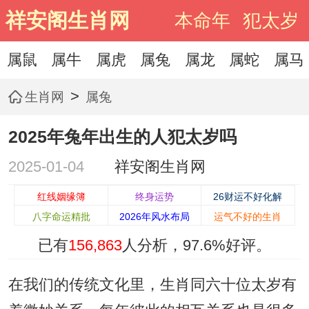
祥安阁生肖网
本命年
犯太岁
属鼠
属牛
属虎
属兔
属龙
属蛇
属马
>
生肖网
属兔
2025年兔年出生的人犯太岁吗
2025-01-04
祥安阁生肖网
红线姻缘簿
终身运势
26财运不好化解
八字命运精批
2026年风水布局
运气不好的生肖
已有
156,863
人分析，
97.6%
好评。
在我们的传统文化里，生肖同六十位太岁有