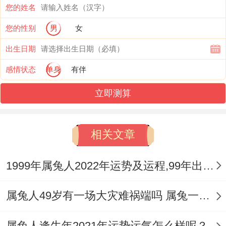
您的姓名
且2025年【九紫】入属兔的本位宫、九紫属
您的性别
男
女
于喜星~利于感情、婚缘、桃花等，能让喜
出生日期
事发生在自己身上 - 预示着2025会是年轻兔
感情状态
单身
有伴
年人可能遇到一些机遇或者恋爱、结婚、添
丁等。
立即测算
并且~205年若是在事业、技能与创新方面，
相关文章
能够抓住机会，将来的发展潜力不可限量。
为加强2025年吉星照拂感情生活~可以在卧
1999年属兔人2022年运势及运程,99年出生的23岁属兔2022年每月运程详解
室正东方摆放一个‘祥安阁双鱼得水’，助力
感情姻缘、恩爱甜蜜。
属兔人49岁有一场大灾难祸端吗 属兔一生大劫年在什么时候
不瞒你说,
属兔人逢牛年2021年运势运气怎么样呢？