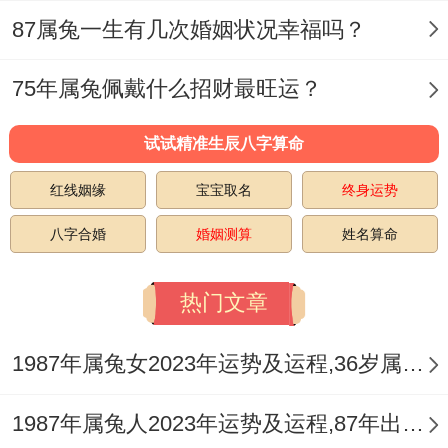
87属兔一生有几次婚姻状况幸福吗？
志、驱散不利凶煞给自己的干扰~寓意2025
贵人帮扶、事业生活顺风顺水。
75年属兔佩戴什么招财最旺运？
兔年出生的人2025注意【吊客】
试试精准生辰八字算命
由于2025年有【天狗】叨扰，又遇【吊客】
红线姻缘
宝宝取名
终身运势
健康雅引起重视！
八字合婚
婚姻测算
姓名算命
能通过合理的饮食、锻炼同休息,保持身体的
平衡跟活力。在也要看心理健康，保持热
热门文章
心、乐观的心态，面对生活中的各种压力同
1987年属兔女2023年运势及运程,36岁属兔人2023全年每月运势女性如何
挑战。
2025年兔年出生的人在生肖意义上并不会犯
1987年属兔人2023年运势及运程,87年出生的36岁生肖兔2023年本命年每月运势详解