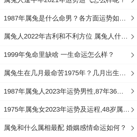
中年兔年人
1987年属兔是什么命男？各方面运势如何？
对于已步入职场的中年兔年人来说，2025年
属兔人2022年吉利和不利方位 属兔人什么方位发展好
则需注意防【天狗】，此星易导致工作上出
现某些被动压力、何事是被动?本来不是自
1999年兔命里缺啥 一生命运怎么样？
己的经手的项目或工作 - 被迫成了自己的、
属兔生在几月最命苦1975年？几月出生不好？
也有大概作为“背锅侠”更是在团队管理同合
作方面，容易跟他人产生摩擦,要在沟通与协
1987年属兔人2023年运势男性,87年36岁属兔男2023年每月运程怎么样
调上多下功夫，避免得罪人、让...发生工作
中某些小失误演变成大的麻烦。
1975年属兔女2023年运势及运程,48岁属兔人2023全年每月运势女性如何
工作跟生活里，注意多与信任的亲友或同仁
属兔和什么属相最配 婚姻感情命运如何？
们请教、也可频繁地佩戴一个祥安阁福宝壮