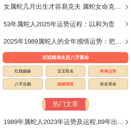
的情感交流！
女属蛇几月出生才容易克夫 属蛇女命克夫的化解方法
不管是婚礼细节或生活里的点滴,通过有效的
53年属蛇人2025年运势运程：以和为贵
沟通,可能增进彼此的了解跟信任，为婚姻生
活打下坚实的基础。再沟通的过程中~要看
2025年1989属蛇人的全年感情运势：把握机遇迎美好恋情
方式方法。
试试精准生辰八字算命
避免使用过于尖锐或伤人的言辞、以免伤害
红线姻缘
宝宝取名
终身运势
彼此的感情。多使用向上、鼓励的语言 - 让
八字合婚
婚姻测算
姓名算命
沟通成为增进感情的桥梁而非障碍！
想起来真是,
热门文章
二、2025年结婚最佳日期属蛇女
1989年属蛇人2023年运势及运程,89年出生的34岁生肖蛇2023年每月运势详解