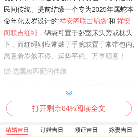
民间传统、提前结缘一个专为2025年属蛇本
命年化太岁设计的‘
祥安阁联吉锦袋
’和
祥安
阁联吉红绳
，锦袋可置于卧室床头旁或枕头
下，而红绳则应常戴于手腕或置于常带包内,
寓意着岁煞不侵、运势平稳、万事顺意！
⑵ 选属相匹配的伴娘
2025年，属蛇女本命年 - 结婚时应避免选择
属蛇或属猪的朋友担任伴娘。
打开剩余64%阅读全文
有机会考虑选择属鸡、属牛的人、他们再
2025年不犯太岁,且同巳蛇相合，更有吉星
结婚吉日
订婚吉日
领证吉日
嫁娶吉日
来相助。借助她们身上的吉祥之气,可为婚礼