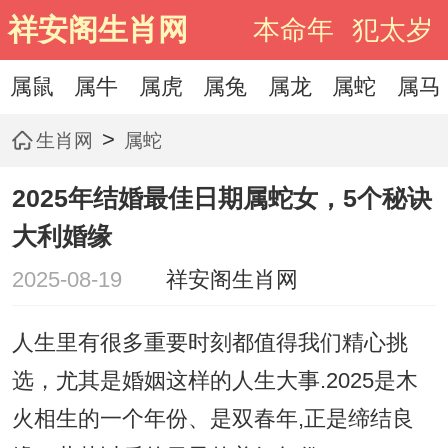
祥安阁生肖网
本命年
犯太岁
属鼠
属牛
属虎
属兔
属龙
属蛇
属马
>
生肖网
属蛇
2025年结婚最佳日期属蛇女，5个秘诀
大利婚缘
2025-08-19
祥安阁生肖网
人生里有很多重要时刻都值得我们精心挑
选，尤其是婚姻这样的人生大事.2025是木
火相生的一个年份、是双春年,正是缔结良