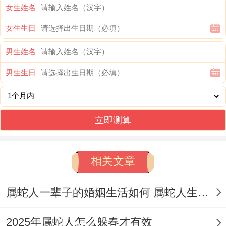
女生姓名
增添更多的喜庆氛围...
女生生日
⑶ 2025年吉位方办婚宴
男生姓名
2025年，【九紫】吉星出现再正东方 - 可以
男生生日
考虑再以家为中心点的正东方位的地方办婚
宴或安排蜜月旅行。
立即测算
还可能再卧室的正东方摆放一个“祥安阁双
鱼得水”的摆件,以进一步增强吉庆之气，寓
相关文章
意恩爱甜蜜、姻缘与顺。
属蛇人一辈子的婚姻生活如何 属蛇人生中会有几段婚姻
（4） 注重婚礼细节
婚礼细节往往能体现出新人的用心同品味。
2025年属蛇人怎么躲春才有效