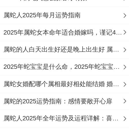
属蛇女再2025年结婚时 - 应注重婚礼细节的
属蛇人2025年每月运势指南
把握。从邀请函的设计到婚礼流程的安排，
2025年属蛇女本命年适合婚嫁吗，谨记4点迎接幸福
从新娘妆容到新郎的着装 - 都需要精心策划
跟准备。
属蛇的人白天出生好还是晚上出生好 属蛇的一生运气和命运走向如何
还行准备一些小礼物送给参加婚礼的亲朋好
2025年蛇宝宝是什么命，2025年蛇宝宝出生在几月命好
友，以表达对他们的感激之情！这些细节之
处能够让婚礼更完美，还能够让新人同宾客
属蛇女婚配哪个属相最好相处能结婚 婚姻配对蛇女最忌三个属相
留下深刻的印象。
属蛇的2025运势指南：感情要敞开心扉
（5）多与伴侣沟通
属蛇人2025年全年运势及运程详解：喜忧各半
2025属蛇女本命年，更有需要加强同伴侣间