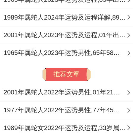
属蛇女婚更同谐、坚实基础情不离！
腊月初八：粥香浓，岁末年初暖意融。
1989年属蛇人2024年运势及运程详解,89年出生35岁肖蛇人在2024全年每月运势完整版
结婚寓意爱长久~包容百味暖心胸。
2001年属蛇人2023年运势及运程,01年出生的22岁生肖蛇2023年每月运势详解
腊月十六：阳气回升，否极泰来喜气盈...
1965年属蛇人2023年运势男性,65年58岁属蛇男2023年每月运程怎么样
这事儿说来话长，属蛇女婚暖阳照 - 以后的
日子生活光明希望呈。
推荐文章
整个2025年,对于属蛇女都有很多不错的吉
2001年属蛇人2022年运势男性,01年21岁属蛇男2022年每月运程怎么样
日结婚，上述的日期为农历~吉日仅供参考,
具体还是要以你们的命格喜用选择良辰吉日
1977年属蛇人2022年运势男性,77年45岁属蛇男2022年每月运程怎么样
比较大利婚缘！
1989年属蛇女2022年运势及运程,33岁属蛇人2022全年每月运势女性如何