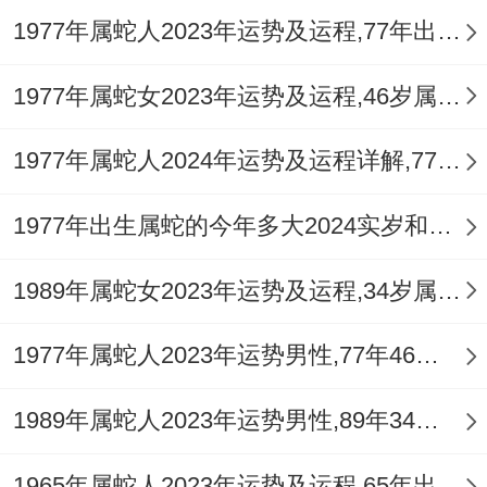
二月十六:春意浓,蛇跟新辰共生长。
1977年属蛇人2023年运势及运程,77年出生的46岁生肖蛇2023年每月运势详解
婚礼此时情意绵，美满婚姻生机盎。
1977年属蛇女2023年运势及运程,46岁属蛇人2023全年每月运势女性如何
五月初五：粽香飘、阳气旺盛邪不扰。
1977年属蛇人2024年运势及运程详解,77年出生47岁肖蛇人在2024全年每月运势完整版
结婚得庇天地间~甜蜜生活黏而不腻好。
六月十五：天德降,喜庆希望满庭芳。
1977年出生属蛇的今年多大2024实岁和虚岁
属蛇女婚热闹谐~岁岁安康乐无疆。
1989年属蛇女2023年运势及运程,34岁属蛇人2023全年每月运势女性如何
八月十五:中秋夜,月圆人圆情意切。
1977年属蛇人2023年运势男性,77年46岁属蛇男2023年每月运程怎么样
婚礼寓意圆满美，夫妻情深共赏月...
1989年属蛇人2023年运势男性,89年34岁属蛇男2023年每月运程怎么样
冬月廿二:星象吉，嫁娶之时运势起。
1965年属蛇人2023年运势及运程,65年出生的58岁生肖蛇2023年每月运势详解