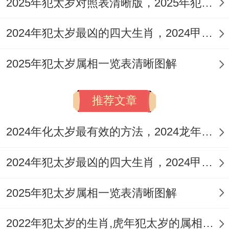
2025年犯太岁对照表清晰版，2025年犯太岁生肖避凶趋吉策略
连连。
2024年犯太岁最凶的四大生肖，2024甲辰年犯太岁最凶的4生肖
6:破太岁应对法
2025年犯太岁属相一览表清晰图解
属猴者2025可以通过佩戴转运饰品‘祥安阁
喜占龙福’来增强自身的运势与能量。
推荐文章
也通过加强自身的学习合修养来应对破太岁
带来的挑战，学习新知识、掌握新技能以及
2024年化太岁最有效的方法，2024龙年化解犯太岁有效的5个妙法
培养健康的兴趣爱好等都有助于增加自身的
2024年犯太岁最凶的四大生肖，2024甲辰年犯太岁最凶的4生肖
运势与气场。
2025年犯太岁属相一览表清晰图解
7:刑太岁应对法
“刑”字如剑~预示着摩擦合冲突，或因固执己
2022年犯太岁的生肖,虎年犯太岁的属相有哪几个