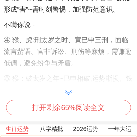
形成“害”~需时刻警惕，加强防范意识。
不瞒你说 -
④ 猴、虎:刑太岁之时、寅巳申三刑，面临
流言蜚语、官非诉讼、刑伤等麻烦，需谦逊
低调，避免纷争与矛盾。
⑤ 猴：破太岁之年~巳申相破,运势渐损、钱
财、感情、健康、事业均也许受效应 - 需时
刻保持警惕，自省及时,解决潜在问题。
打开剩余65%阅读全文
说真的，
生肖运势
八字精批
2026运势
十年大运
（二）2025犯太岁生肖该化解之法