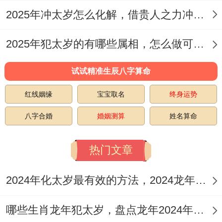
2025年冲太岁怎么化解，借贵人之力冲出困境
可以通过参加祈福活动、穿红衣、佩戴
祥安
阁联吉红绳
或佩戴‘祥安阁麟猴催吉’吊坠等
2025年犯太岁的有哪些属相，怎么做可以否极泰来
方式来增强自身的运势合气场。
试试精准生辰八字算命
在也要保持积极向上的心态同乐观的精神状
红线姻缘
宝宝取名
终身运势
态以应对可能出现的挑战合棘手.
八字合婚
婚姻测算
姓名算命
4:冲太岁应对法
热门文章
属猪者2025可以通过调整自己的生活方式合
心态来应对冲太岁的挑战。
2024年化太岁最有效的方法，2024龙年化解犯太岁有效的5个妙法
想起来真是，如:加强锻炼、保持良好的饮食
哪些生肖龙年犯太岁，盘点龙年2024年犯太岁生肖
习惯、积极参与社交活动等,都有助于增旺自