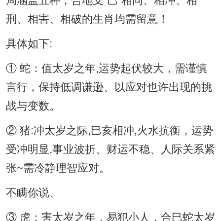
局涵盖五种，合地支“巳”相同、相冲、相
刑、相害、相破的生肖均需留意！
具体如下:
① 蛇：值太岁之年,运势起伏较大，需谨慎
言行，保持低调谦逊、以应对也许出现的挑
战与变数。
② 猪:冲太岁之际,巳亥相冲,火水抗衡，运势
受冲明显,事业波折、财运不稳、人际关系紧
张~需冷静理智应对。
不瞒你说、
③ 虎：害太岁之年，易犯小人，合巳蛇太岁