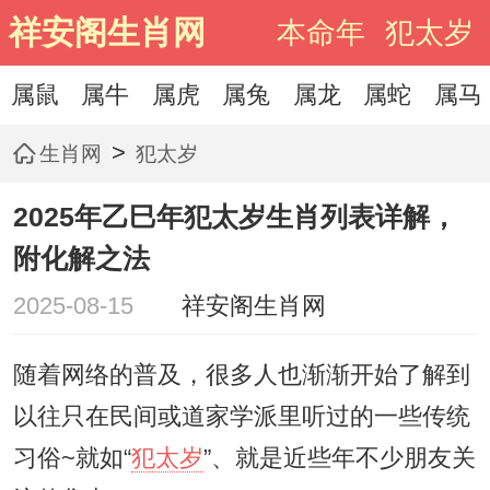
祥安阁生肖网
本命年
犯太岁
属鼠
属牛
属虎
属兔
属龙
属蛇
属马
>
生肖网
犯太岁
2025年乙巳年犯太岁生肖列表详解，
附化解之法
2025-08-15
祥安阁生肖网
随着网络的普及，很多人也渐渐开始了解到
以往只在民间或道家学派里听过的一些传统
习俗~就如“
犯太岁
”、就是近些年不少朋友关