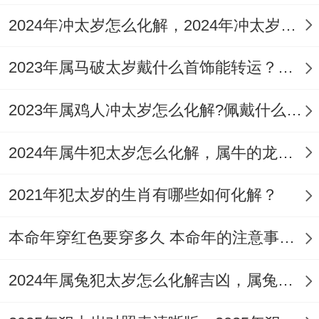
身气场与运势！这一年里也可总是戴一个‘祥
2024年冲太岁怎么化解，2024年冲太岁能快速由凶转吉的化解法
安阁财路联吉’，借助贵人之力来解冲太岁带
2023年属马破太岁戴什么首饰能转运？什么吉祥物能旺运？
来的负面影响~寓意贵星拱照、财顺运顺。
5:害太岁应对法
2023年属鸡人冲太岁怎么化解?佩戴什么吉祥物好？
属虎的面临2025害太岁的干扰、“害”代表着
2024年属牛犯太岁怎么化解，属牛的龙年简单有效化解太岁的方法
伤害、暗害、连累、背叛等 - 多数是自己身
2021年犯太岁的生肖有哪些如何化解？
边平日信任或忽视的人给自己带来的影响，
面对此景，需时刻保持警醒 - 甄别身边人。
本命年穿红色要穿多久 本命年的注意事项有哪些
可尝试佩戴‘祥安阁当先畅行’吊坠 - 可借其
2024年属兔犯太岁怎么化解吉凶，属兔龙年害太岁化解5个方法
吉祥寓意与守护之力，让属虎朋友在复杂人
际间保持清醒，寓意2025年一路畅通、好运