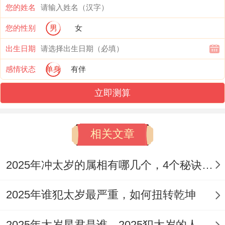
您的姓名
1:三思后行
您的性别
男
女
犯太岁的几位生肖在2025年做随便一个事都
出生日期
需三思后行。
感情状态
单身
有伴
保持冷静与理智的头脑是扭转乾坤的关键。
立即测算
在面对困难与挑战时、不要急于求成或冲动
行事,而是要冷静研究形势并做出明智的决
相关文章
策.
2025年冲太岁的属相有哪几个，4个秘诀运转时来
要我说啊，
2:化岁煞
2025年谁犯太岁最严重，如何扭转乾坤
2025犯太岁的生肖、都属于岁煞临身,可以
2025年太岁星君是谁，2025犯太岁的人记住5点迎好运