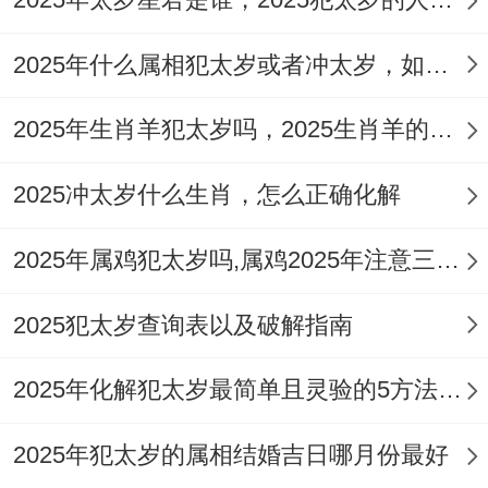
先化太岁，拜2025太岁：吴遂大将军。
2025年什么属相犯太岁或者冲太岁，如何趋利避害
在农历正月初八（太岁诞）亲临祈福上香拜
岁、（这一日很多道场有祈福仪式）！不方
2025年生肖羊犯太岁吗，2025生肖羊的幸运色彩
便亲临者、能按民间习俗，提前奉请一个化
2025冲太岁什么生肖，怎么正确化解
岁煞的‘
祥安阁联吉锦袋
’与‘
祥安阁联吉红
绳
’，锦袋放在自己睡觉的枕头下 - 红绳戴在
2025年属鸡犯太岁吗,属鸡2025年注意三点幸运加倍
手腕上或经常背的包包内，寓意岁煞远离、
2025犯太岁查询表以及破解指南
2025吉祥安康、大吉大利！
3:本命年蛇应对法
2025年化解犯太岁最简单且灵验的5方法，收获幸福好运
属蛇者在2025本命年需要格外注意自身的健
2025年犯太岁的属相结婚吉日哪月份最好
康与运势...