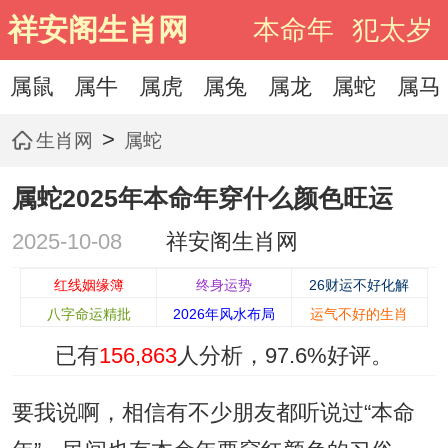
祥安阁生肖网
本命年
犯太岁
属鼠
属牛
属虎
属兔
属龙
属蛇
属马
>
生肖网
属蛇
属蛇2025年本命年穿什么颜色旺运
2025-10-08
祥安阁生肖网
红线姻缘簿
终身运势
26财运不好化解
八字命运精批
2026年风水布局
运气不好的生肖
已有
156,863
人分析，
97.6%
好评。
要我说啊，相信有不少朋友都听说过“本命