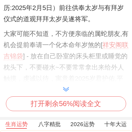
历:2025年2月5日）前往供奉太岁与有拜岁
仪式的道观拜拜太岁吴遂将军。
大家可能不知道，不方便亲临的属蛇朋友,有
机会提前奉请一个化本命年岁煞的[
祥安阁联
吉锦袋
] - 放在自己卧室的床头柜里或睡觉的
枕头下，不要碰水~不要常常拿出来给外人
触摸，虔诚以待，寓意着2025岁君护佑,平
安如意、大吉大利。
打开剩余56%阅读全文
属蛇2025年本命年穿什么东西颜色旺运?
1:绿色
生肖运势
八字精批
2026运势
十年大运