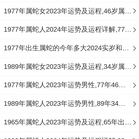
个人的气质跟魅力！
1977年属蛇女2023年运势及运程,46岁属蛇人2023全年每月运势女性如何
在白色也有助于净化心灵，让属蛇人在本命
1977年属蛇人2024年运势及运程详解,77年出生47岁肖蛇人在2024全年每月运势完整版
年更专注于自己的目标跟追求.
1977年出生属蛇的今年多大2024实岁和虚岁
属蛇人在2025年本命年没问题根据自己的喜
好同整个的命格来选择合适的旺运颜色。
1989年属蛇女2023年运势及运程,34岁属蛇人2023全年每月运势女性如何
但需注意、颜色只是辅助手段之一,更首要的
1977年属蛇人2023年运势男性,77年46岁属蛇男2023年每月运程怎么样
是要保持积极的心态和努力奋斗的精神。只
有着样，才能真正转运旺运~迎接全年的幸
1989年属蛇人2023年运势男性,89年34岁属蛇男2023年每月运程怎么样
运驾临。
1965年属蛇人2023年运势及运程,65年出生的58岁生肖蛇2023年每月运势详解