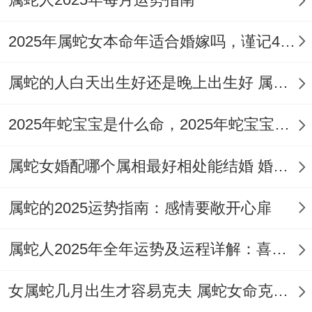
戴红色饰品，可能增添喜庆氛围 - 也有助于
2025年属蛇女本命年适合婚嫁吗，谨记4点迎接幸福
驱邪避凶，平衡整体运势！但需注意的是 -
并非凡是属蛇人都适合穿红色,其中忌红的属
属蛇的人白天出生好还是晚上出生好 属蛇的一生运气和命运走向如何
蛇者要减少使用红色、没问题适当选一点红
色的装饰点缀、还是不绕弯子佩戴一条‘
祥安
2025年蛇宝宝是什么命，2025年蛇宝宝出生在几月命好
阁联吉红绳
’，既有红色应景，也是属蛇
属蛇女婚配哪个属相最好相处能结婚 婚姻配对蛇女最忌三个属相
2025年专属解岁煞的幸运物。
属蛇的2025运势指南：感情要敞开心扉
无论是啥年份的属蛇人，只要2025本命年、
要解岁煞 - 都可能尝试频繁地佩戴联吉红绳
属蛇人2025年全年运势及运程详解：喜忧各半
在手腕上~寓意岁煞不扰、2025鸿运吉祥。
女属蛇几月出生才容易克夫 属蛇女命克夫的化解方法
大家可能不知道,