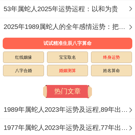
53年属蛇人2025年运势运程：以和为贵
3:蓝色
蓝色给人以宁静、平与的感觉。
2025年1989属蛇人的全年感情运势：把握机遇迎美好恋情
属蛇朋友在2025本命年穿蓝色衣物或佩戴蓝
试试精准生辰八字算命
色饰品 - 有助于缓解压力、提升睡眠质量，
红线姻缘
宝宝取名
终身运势
于是就能保持身心健康。
八字合婚
婚姻测算
姓名算命
蓝色还与智慧相关，有助于在工作同生活中
愈睿智同冷静...
热门文章
4:白色
1989年属蛇人2023年运势及运程,89年出生的34岁生肖蛇2023年每月运势详解
白色标记着纯洁跟高雅，对于属蛇人、在本
1977年属蛇人2023年运势及运程,77年出生的46岁生肖蛇2023年每月运势详解
命年穿白色衣物或佩戴白色饰品，可以提升