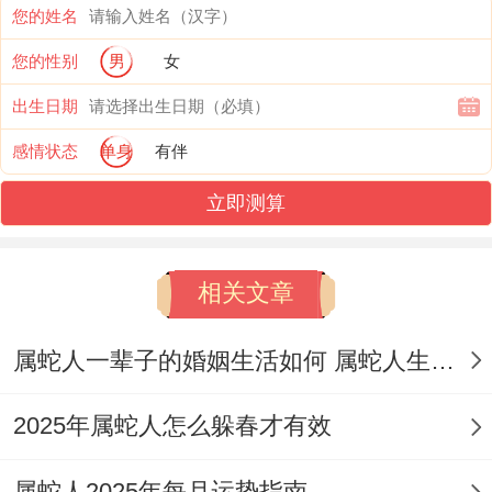
绿色标记着生机与活力，2025是天干【乙
您的姓名
木】当令的年份，乙木也是绿色，属蛇的在
您的性别
男
女
2025本命年穿绿色衣物或佩戴绿色饰品，可
出生日期
以带来清新的气息,有助于调节心情，提升工
感情状态
单身
有伴
作效率同创造力。
立即测算
绿色还跟财富相关，有助于在本命年财源广
进！
相关文章
2：红色
属蛇人一辈子的婚姻生活如何 属蛇人生中会有几段婚姻
红色在中国文化中一直被视为吉祥、喜庆的
标记。
2025年属蛇人怎么躲春才有效
对于属蛇人来说，在本命年穿红色衣物或佩
属蛇人2025年每月运势指南