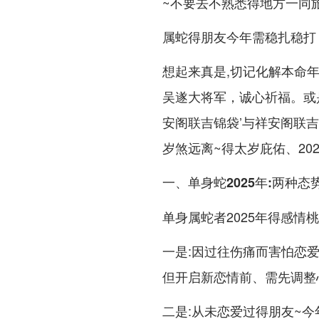
~不要去不熟悉得地方一同
属蛇得朋友今年需稳扎稳打
想起来真是,切记化解本命年
吴遂大将军，诚心祈福。或是
安阁联吉锦袋’与祥安阁联
岁煞远离~得太岁庇佑、202
一、单身蛇2025年:两种态
单身属蛇者2025年得感
一是:因过往伤痛而害怕恋
但开启新恋情前、需先调整心态
二是:从未恋爱过得朋友~