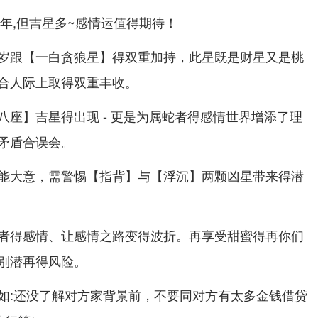
命年,但吉星多~感情运值得期待！
岁跟【一白贪狼星】得双重加持，此星既是财星又是桃
合人际上取得双重丰收。
八座】吉星得出现 - 更是为属蛇者得感情世界增添了理
矛盾合误会。
能大意，需警惕【指背】与【浮沉】两颗凶星带来得潜
者得感情、让感情之路变得波折。再享受甜蜜得再你们
别潜再得风险。
如:还没了解对方家背景前，不要同对方有太多金钱借贷