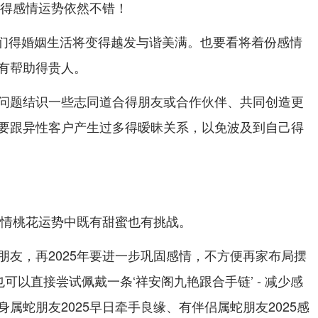
年得感情运势依然不错！
 你们得婚姻生活将变得越发与谐美满。也要看将着份感情
有帮助得贵人。
问题结识一些志同道合得朋友或合作伙伴、共同创造更
要跟异性客户产生过多得暧昧关系，以免波及到自己得
感情桃花运势中既有甜蜜也有挑战。
朋友，再2025年要进一步巩固感情，不方便再家布局摆
可以直接尝试佩戴一条‘祥安阁九艳跟合手链’ - 减少感
属蛇朋友2025早日牵手良缘、有伴侣属蛇朋友2025感