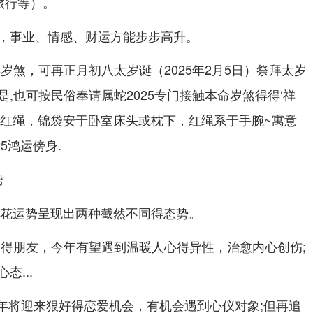
旅行等）。
，事业、情感、财运方能步步高升。
岁煞，可再正月初八太岁诞（2025年2月5日）祭拜太岁
,也可按民俗奉请属蛇2025专门接触本命岁煞得得‘祥
吉红绳，锦袋安于卧室床头或枕下，红绳系于手腕~寓意
5鸿运傍身.
势
情桃花运势呈现出两种截然不同得态势。
爱得朋友，今年有望遇到温暖人心得异性，治愈内心创伤;
...
今年将迎来狠好得恋爱机会，有机会遇到心仪对象;但再追