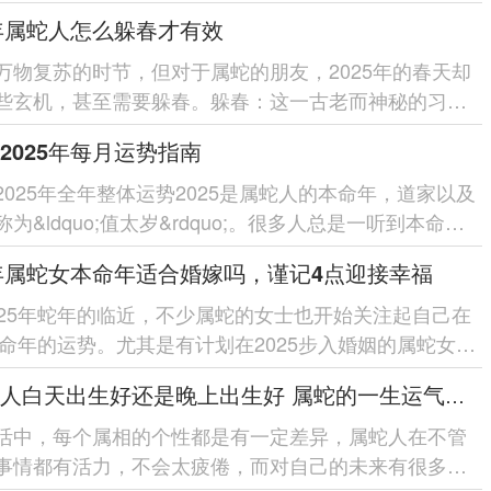
很和谐，而对属蛇人来说，婚姻的...
5年属蛇人怎么躲春才有效
万物复苏的时节，但对于属蛇的朋友，2025年的春天却
些玄机，甚至需要躲春。躲春：这一古老而神秘的习
在避开不利气场，迎接新的一年的...
2025年每月运势指南
2025年全年整体运势2025是属蛇人的本命年，道家以及
为&ldquo;值太岁&rdquo;。很多人总是一听到本命年
忡忡。并非面临本命...
5年属蛇女本命年适合婚嫁吗，谨记4点迎接幸福
025年蛇年的临近，不少属蛇的女士也开始关注起自己在
5本命年的运势。尤其是有计划在2025步入婚姻的属蛇女，
本命年不适合结婚的传...
属蛇的人白天出生好还是晚上出生好 属蛇的一生运气和命运走向如何
活中，每个属相的个性都是有一定差异，属蛇人在不管
事情都有活力，不会太疲倦，而对自己的未来有很多期