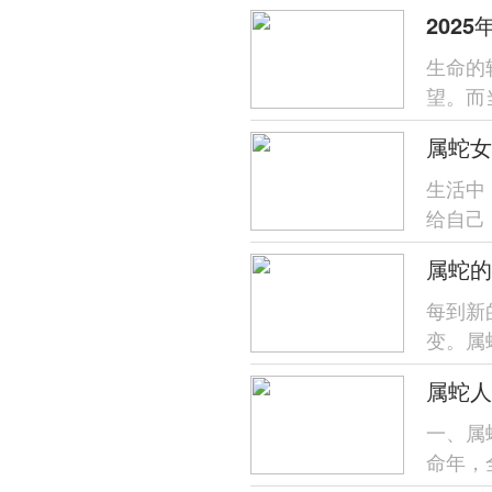
待和发
202
生命的
望。而
这个年
生活中
给自己
都是最
属蛇的
每到新
变。属
要了解
属蛇人
一、属
命年，
事业上，