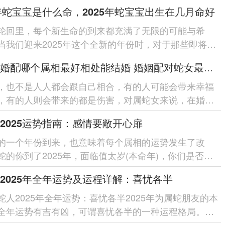
展，努力，也会有自己好的发展...
5年蛇宝宝是什么命，2025年蛇宝宝出生在几月命好
轮回里，每个新生命的到来都充满了无限的可能与希
当我们迎来2025年这个全新的年份时，对于那些即将在
份里诞生的蛇宝宝们而言...
属蛇女婚配哪个属相最好相处能结婚 婚姻配对蛇女最忌三个属相
，也不是人人都会跟自己相合，有的人可能会带来幸福
，有的人则会带来的都是伤害，对属蛇女来说，在婚配
好有哪些跟自己好相处，又有哪...
2025运势指南：感情要敞开心扉
的一个年份到来，也意味着每个属相的运势发生了改
蛇的你到了2025年，面临值太岁(本命年)，你们是否想
自己的整体运势，与祥安阁一...
2025年全年运势及运程详解：喜忧各半
蛇人2025年全年运势：喜忧各半2025年为属蛇朋友的本
全年运势有吉有凶，可谓喜忧各半的一种运程格局。在
本位方(东南)有【一白】...