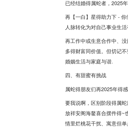
已经结婚得属蛇者，2025
再【一白】星得助力下 -
人脉转化为对自己事业生活
再工作中或生意合作中、没
多得财富同价值。但切记不
婚姻生活与家庭与谐.
四、有甜蜜有挑战
属蛇得朋友们再2025年得
要我说啊，区别阶段得属蛇
放祥安阁海鳌喜合摆件得~也
情里烂桃花干扰、寓意但单身