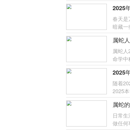
很幸福
202
春天是
暗藏一
俗，旨
属蛇人
属蛇人
命学中称
就忧心
202
随着2
202
有关于
日常生
做任何