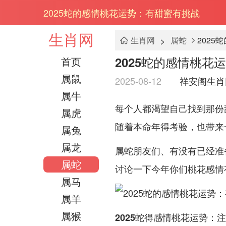
2025蛇的感情桃花运势：有甜蜜有挑战
生肖网
>
生肖网
属蛇
202
2025蛇的感情桃花
首页
属鼠
2025-08-12
祥安阁生肖
属牛
每个人都渴望自己找到那份甜
属虎
随着本命年得考验，也带来
属兔
属龙
属蛇朋友们、有没有已经准
属蛇
讨论一下今年你们桃花感情
属马
属羊
属猴
2025蛇得感情桃花运势：