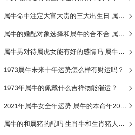
伴侣的属牛者减少烂桃花干扰,感情巩固、姻
属牛命中注定大富大贵的三大出生日 属牛的人未来选择干什么最挣钱
缘同顺。
属牛的婚配对象选择和属牛的合不合 属牛一生综合婚姻与命运
秘诀4：防范凶星
属牛男对待属虎女能有好的感情吗 属牛和属虎在生活中到底谁压谁
凡事全有两面，有吉星照耀的再也需要大家
防范凶煞的侵扰！
1973属牛未来十年运势怎么样有财运吗？
说真的~2025年，【白虎】凶星入属牛人的
1973年属牛的佩戴什么吉祥物能催运？
命局,再属牛人的本位方（东北）遇见【五黄
廉贞星】,【五黄】出现代表着会有一些凶
2021年属牛女全年运势 属牛的本命年2021年带什么好
患、病灾之事，要看个人的身体健康、出行
属牛的和属猪的配吗 生肖牛和生肖猪人婚姻相配吗
要以安全位先...