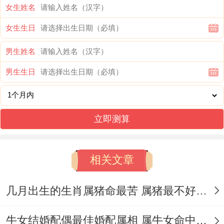
属牛的人同羊（未）相冲、与羊（未）、狗
女生姓名
（戌）相刑、跟马（午）相害。
女生生日
再选择结婚日子时，属牛的新人们应尽量避
男生姓名
开未日、午日、戌日这三个日子。再结婚时
男生生日
的伴郎伴娘也应尽量避开属羊、属狗、属马
的人，以免对婚姻产生不利影响.
立即测算
有机会选择属鼠、属蛇或属鸡的做伴郎伴郎
~增添平与之气。若是一时无法寻找到适合
相关文章
的属相做伴娘伴郎、属牛朋友再2025年结
婚,想进一步巩固姻缘 - 可以尝试佩戴一
几月出生的生肖属猪命最苦 属猪最不好的出生是农历四月吗
条‘祥安阁九艳与合手链’，聚拢吉星之力，
牛女结婚配偶最佳婚配属相 属牛女命中注定的丈夫是属鼠男吗
寓意2025单身牛早日遇良缘，牵手幸福;有