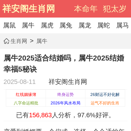
祥安阁生肖网
本命年
犯太岁
属鼠
属牛
属虎
属兔
属龙
属蛇
属马
>
生肖网
属牛
属牛2025适合结婚吗，属牛2025结婚
幸福5秘诀
2025-08-11
祥安阁生肖网
红线姻缘簿
终身运势
26财运不好化解
八字命运精批
2026年风水布局
运气不好的生肖
已有
156,863
人分析，
97.6%
好评。