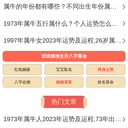
故而~属牛人2025年结婚时~办婚礼、度蜜
​属牛的年份都有哪些？不同出生年份属牛人运势如何？
月的地方不宜选择东北区域的场所或旅游景
1973年属牛五行属什么？个人运势怎么样？
点。
1997年属牛女2023年运势及运程,26岁属牛人2023全年每月运势女性如何
说真的~卧室的东北方也不适合长期逗留，
以减少凶星对自己造成的干扰。稳妥起见，
试试精准生辰八字算命
属牛新人结婚~可以再卧室东北或客厅东北~
红线姻缘
宝宝取名
终身运势
放一个‘祥安阁钱龟长康’弱化凶星侵袭~寓意
八字合婚
婚姻测算
姓名算命
2025年吉祥如意、鸿运傍身。
秘诀5:营造温馨氛围
热门文章
属牛人渴望拥有一个温馨和谐的家庭环境。
1973年属牛人2023年运势及运程,73年出生的50岁生肖牛2023年每月运势详解
再2025年结婚后~属牛的新人们应共同努