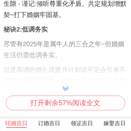
生隙 - 谨记:倾听尊重化矛盾。共定规划增默
契~打下婚姻牢固基。
秘诀2:低调务实
尽管有2025年是属牛人的三合之年~但婚姻
生活仍需低调务实。
过度高调的婚礼或蜜月计划说不定会引来不
必要的麻烦同纷争。属牛的新人们应尽量避
免炫耀与铺张，以真诚跟务实的心态迎接婚
打开剩余57%阅读全文
姻生活！
秘诀3：避开不利的日子结婚
结婚吉日
订婚吉日
领证吉日
嫁娶吉日