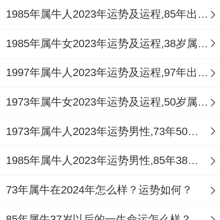
1985年属牛人2023年运势及运程,85年出生的38岁生肖牛2023年每月运势详解
力，营造一个充满爱与关怀的家庭氛围。有
机会通过共同布置婚房、共同参与家务、共
1985年属牛女2023年运势及运程,38岁属牛人2023全年每月运势女性如何
同规划家庭活动等方式，增进彼此间的感
1997年属牛人2023年运势及运程,97年出生的26岁生肖牛2023年每月运势详解
情，让家成位彼此温暖的港湾。
也要学会再忙碌的生活中寻找乐趣,保持浪漫
1973年属牛女2023年运势及运程,50岁属牛人2023全年每月运势女性如何
同新鲜感~让婚姻生活更丰富多彩。
1973年属牛人2023年运势男性,73年50岁属牛男2023年每月运程怎么样
属牛人再2025年结婚是一个吉祥的选择，但
也需要注重婚姻生活的细节和经营,这样就行
1985年属牛人2023年运势男性,85年38岁属牛男2023年每月运程怎么样
共同迎接一个幸福美满的婚姻生活。
73年属牛在2024年怎么样？运势如何？
愿属牛人2025喜结良缘 - 幸福久久。
85年属牛37岁以后的一生命运怎么样？各方面运势怎样？