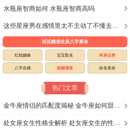
水瓶座智商如何 水瓶座智商高吗
依据沟通，避免主观臆断！
家庭关系升温
这些星座男在感情里太不主动了不懂去爱 这些星座男在感情中排第几
晚间适合同家人共处，尤其是与长辈的互动
试试精准生辰八字算命
能带来情感支持.
红线姻缘
宝宝取名
终身运势
个人成长:反思与行动并行
八字合婚
婚姻测算
姓名算命
晚间自我复盘
热门文章
睡前花10分钟记录今日得失,重点研究情绪
触发点及应对方式...
金牛座情侣的匹配度揭秘 金牛座如何甜蜜恋爱
学习建议
处女座女生性格全解析 处女座女生的性格是什么样的