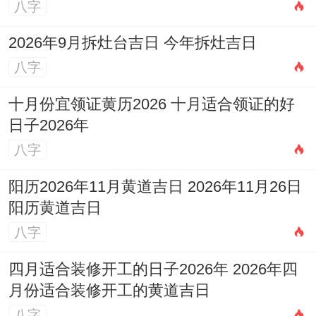
职业发展路径
八字
结合今日星象、以后三个月适合考取专业证
2026年9月拆灶台吉日 今年拆灶吉日
书或申请进修项目.
八字
财务安全底线
十月份宜领证黄历2026 十月适合领证的好
日子2026年
设定月度消费上限,将收入的20%强制储蓄以
八字
应对突发状况。
阳历2026年11月黄道吉日 2026年11月26日
重要性
阳历黄道吉日
2025年8月7日对天蝎座而言 - 是检验应变能
八字
力同决策智慧的关键节点。
四月适合装修开工的日子2026年 2026年四
月份适合装修开工的黄道吉日
说实话 - 无论是职场中的竞争压力~还是情
八字