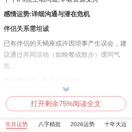
感情运势:详细沟通与潜在危机
伴侣关系需坦诚
已有伴侣的天蝎座或许因琐事产生误会，建
议通过共同活动（如晚餐或散步）缓同气
氛...
避免翻旧账 - 聚焦当下问题。
单身者警惕烂桃花
打开剩余75%阅读全文
社交场合中易遇到吸引力强但背景复杂的异
性，需谨慎介绍对方意图，避免卷入多角关
生肖运势
八字精批
2026运势
十年大运