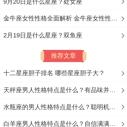
9月20日是什么星座？处女座
下午木星能量提升逻辑拆开看能力，适合解
金牛座女性性格全面解析 金牛座女性性格与脾气全揭秘
决麻烦问题或制定长期计划。
事业跟财富的双重考验
2月19日是什么星座？双鱼座
职场转型契机
推荐文章
部分天蝎座大概收到跨部门合作或外派机
会，需拆开看短期压力跟长期收益。
十二星座胆子排名 哪些星座胆子大？
偏财波动非常清楚
天秤座男人性格特点是什么？有品味并注重美感
晚间说不定收到意外奖金或合作分红，但需
水瓶座的男人性格特点是什么？聪明机智理性冷静
避免炫耀性消费。
白羊座男人性格特点是什么？自信满满但缺乏耐心
领域吉时禁忌