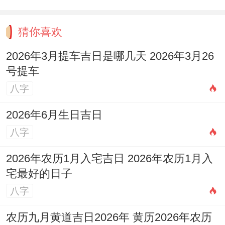
谈判签约上午10点避免口头承诺
猜你喜欢
2026年3月提车吉日是哪几天 2026年3月26
号提车
创意提案下午2点忌过度理想化
八字
情感与健康的微妙平衡
2026年6月生日吉日
亲密关系中的控制欲
八字
今日易因占有欲过强引发矛盾,建议通过共同
2026年农历1月入宅吉日 2026年农历1月入
兴趣（如运动或观影）重建信任.
宅最好的日子
八字
心理健康提示
焦虑情绪大概影响睡眠质量~可通过冥想或
农历九月黄道吉日2026年 黄历2026年农历