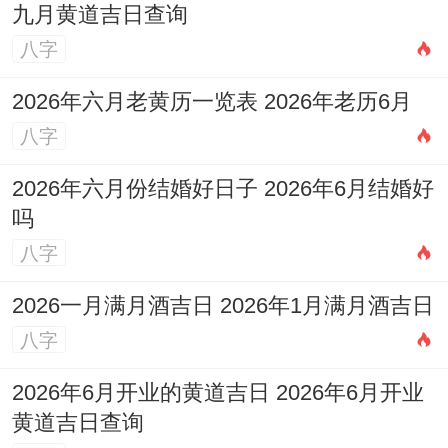
九月黄道吉日查询
白噪音助眠。
八字
人际网络同资源整合
2026年六月老黄历一览表 2026年老历6月
拓展行业人脉
八字
参加行业沙龙或线上论坛可能结识关键人
2026年六月份结婚好日子 2026年6月结婚好
脉，但需避免急功近利。
吗
八字
家庭资源利用
2026一月满月酒吉日 2026年1月满月酒吉日
长辈可能提供房产或资金支持，需明确权责
八字
界限。
2026年6月开业的黄道吉日 2026年6月开业
长期规划与今日行动建议
黄道吉日查询