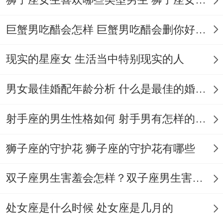
注意慢性疲劳
巨蟹男吃醋会怎样 巨蟹男吃醋会删你好友吗
长期高压工作可能造成头痛或肩颈酸痛，建
议每小时起身活动5分钟，搭配深呼吸练
现实的星座女 生活当中特别现实的人
习...
男女最佳婚配年龄分析 什么是最佳的婚配年龄吗
饮食建议
射手座的男生性格如何 射手男有怎样的性格
避免辛辣激起食物 - 多摄入富含镁元素的食
物（如坚果、深绿色蔬菜）以缓解焦虑。
狮子座的守护花 狮子座的守护花有哪些
人际关系:合作跟冲突并存
双子座男生害羞会怎样？双子座男生害羞的表现 双子座男生害羞会怎么样
职场人际需谨慎
处女座是什么时候 处女座是几月的
大概因意见分歧同同事产生摩擦,需以事实为