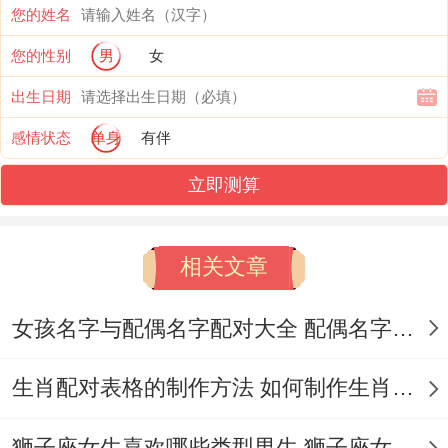
系！
您的姓名
财务运势：理性决策避免冲动
您的性别
男
女
出生日期
投资需谨慎
感情状态
单身
有伴
今日不宜进行高风险理财 - 尤其是朋友推荐
立即测算
的项目需多方验证。
可考虑稳健型短期储蓄或债务清理.
相关文章
意外支出预警
女孩名字与配偶名字配对大全 配偶名字配对女孩版
也许因电子产品损坏或健康问题产生额外开
销、建议预留应急资金...
生肖配对表格的制作方法 如何制作生肖配对表格
健康运势:身心平衡是关键
狮子座女生喜欢哪些类型男生 狮子座女生喜欢哪种男生