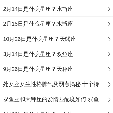
碎片时间可阅读与职业相关的行业报告，或
2月14日是什么星座？水瓶座
收听提升情商的播客。
2月18日是什么星座？水瓶座
第一星座视角下的天蝎座今日运势了解
星象能量:月孛同木星的交织关系到
10月26日是什么星座？天蝎座
月孛激发深层欲望
3月14日是什么星座？双鱼座
今日天蝎座易被高风险高回报的机会吸引，
9月26日是什么星座？天秤座
特别是在财务跟情感领域需警惕勾引.
处女座女生性格脾气及弱点揭秘 十个特点惊人！
说实话，看似收益丰厚的投资说不定隐含法
律风险.
双鱼座和天秤座的爱情匹配度如何 双鱼天秤缘分会怎样
木星加持理性思考