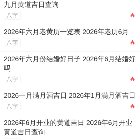
九月黄道吉日查询
晚上准备资格考试别喝第三杯咖啡！
八字
其实吧，火星对冲的位置会让注意力分散,但
2026年六月老黄历一览表 2026年老历6月
也是尝试碎片化学习的好时机。把重点公式
八字
抄在便利贴贴在猫咪尾巴上追着跑十圈的运
2026年六月份结婚好日子 2026年6月结婚好
动记忆法可能比死记硬背更有效——当然要
吗
小心主子赏你的愤怒抓痕～
八字
老妈***通话时的背景音要留意！
2026一月满月酒吉日 2026年1月满月酒吉日
她抱怨洗衣机异响时隐约传来的钢琴声，可
八字
能是表弟偷偷报了音乐补习班的证据。别不
2026年6月开业的黄道吉日 2026年6月开业
绕弯子揭穿 - 提议周末家庭聚会玩"听音猜
黄道吉日查询
歌"游戏、既能自然发现他的新才艺，还能