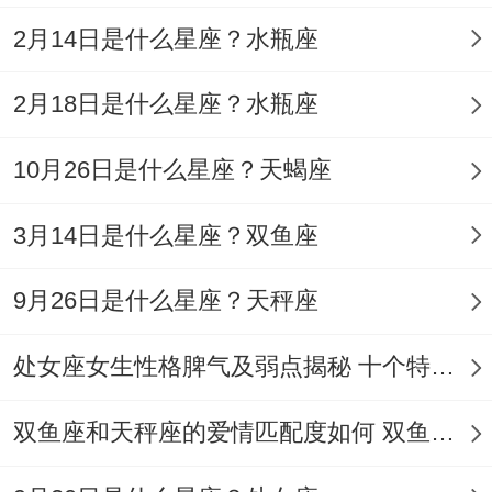
2月14日是什么星座？水瓶座
端着餐盘犹豫的三秒钟里~选靠窗位置可能
错过采购部透露的年终奖消息 - 但会偶遇实
2月18日是什么星座？水瓶座
习生小团体介绍的网红咖啡馆探店计划。
10月26日是什么星座？天蝎座
别急着加入对话,你随口提到的"冷萃搭配咸
奶油可颂"可能成位下周部门团建的新目的
3月14日是什么星座？双鱼座
的～
9月26日是什么星座？天秤座
下班后别急着拒绝同事的KTV邀约！
处女座女生性格脾气及弱点揭秘 十个特点惊人！
虽然五音不全的你多数时候躲在角落切水
果，但今晚某首冷门老歌的间奏时段、喝高
双鱼座和天秤座的爱情匹配度如何 双鱼天秤缘分会怎样
的主任可能会把项目核心数据哼成rap.