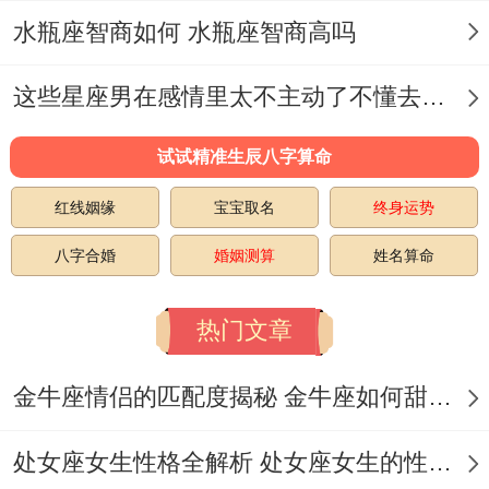
会议中手腕不经意划过太阳穴的小动作能巧
水瓶座智商如何 水瓶座智商高吗
妙提神~还能让老板觉得你在认真做笔记呢
这些星座男在感情里太不主动了不懂去爱 这些星座男在感情中排第几
～
晚餐后散步避开银杏大道！
试试精准生辰八字算命
红线姻缘
宝宝取名
终身运势
正在换叶的树木跟逆行的金星可能变成奇怪
的能量场~某个健身APP意外的推送的燃脂
八字合婚
婚姻测算
姓名算命
挑战，会让你在满的金黄中尝试高抬腿而差
热门文章
点扭伤脚踝...
还是跟着广场舞阿姨们跳新改编的《本草纲
金牛座情侣的匹配度揭秘 金牛座如何甜蜜恋爱
目》安全些,至少能蹭到免费教学～
处女座女生性格全解析 处女座女生的性格是什么样的
中午十二点食堂选座有讲究！