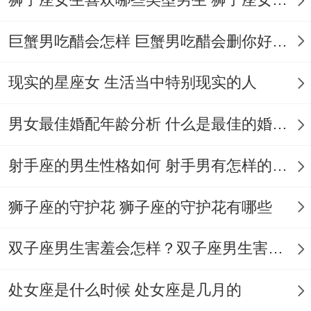
下班路上别忽视便利店抽奖活动！
虽然平时都是"谢谢惠顾",但今天收银台旁边
巨蟹男吃醋会怎样 巨蟹男吃醋会删你好友吗
哪台闪着故障灯的刮刮乐机器，说不定会吐
现实的星座女 生活当中特别现实的人
出张被前顾客遗漏的末等奖。
别嫌弃五元抵用券，用它换购的柠檬味口香
男女最佳婚配年龄分析 什么是最佳的婚配年龄吗
糖，结账时可能听到身后投资人谈论的某个
射手座的男生性格如何 射手男有怎样的性格
初创项目～
狮子座的守护花 狮子座的守护花有哪些
晨跑时记得把蓝牙耳机音量调低20%！
其实吧，海王星在第六宫的影响会让听觉变
双子座男生害羞会怎样？双子座男生害羞的表现 双子座男生害羞会怎么样
得敏感 - 平时忽略的鸟鸣大概忽然引发偏头
处女座是什么时候 处女座是几月的
痛。护腕里塞片薄荷膏，下午哪场马拉松式