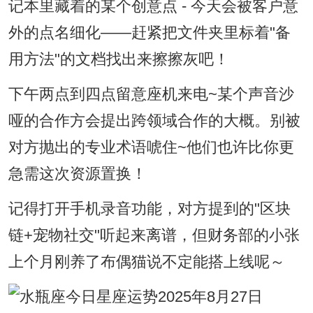
记本里藏着的某个创意点 - 今天会被客户意
外的点名细化——赶紧把文件夹里标着"备
用方法"的文档找出来擦擦灰吧！
下午两点到四点留意座机来电~某个声音沙
哑的合作方会提出跨领域合作的大概。别被
对方抛出的专业术语唬住~他们也许比你更
急需这次资源置换！
记得打开手机录音功能，对方提到的"区块
链+宠物社交"听起来离谱，但财务部的小张
上个月刚养了布偶猫说不定能搭上线呢～