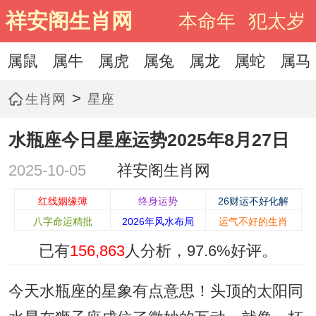
祥安阁生肖网
本命年
犯太岁
属鼠
属牛
属虎
属兔
属龙
属蛇
属马
>
生肖网
星座
水瓶座今日星座运势2025年8月27日
2025-10-05
祥安阁生肖网
红线姻缘簿
终身运势
26财运不好化解
八字命运精批
2026年风水布局
运气不好的生肖
已有
156,863
人分析，
97.6%
好评。
今天水瓶座的星象有点意思！头顶的太阳同