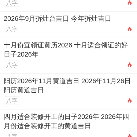
八字
赢走舅舅准备的与田玉象棋～
2026年9月拆灶台吉日 今年拆灶吉日
家族*****的养生别急着反驳！
八字
虽然"凌晨吃辣椒排毒"的说法很离谱，但二
十月份宜领证黄历2026 十月适合领证的好
姨提到的野菜采摘的点，大概藏着客户心心
日子2026年
念念的有机农场合作资源。
八字
把吐槽咽回去改成询问具体坐标，下周的商
阳历2026年11月黄道吉日 2026年11月26日
阳历黄道吉日
务洽谈说不定能多张生态牌～
八字
提前十分钟换条路线去公司！
四月适合装修开工的日子2026年 2026年四
说实话 - 土星在第三宫的波及会让常走的高
月份适合装修开工的黄道吉日
架桥突发拥堵~但绕道老城区也许遇见搬家
八字