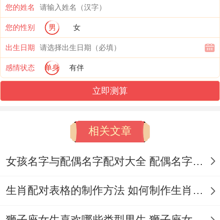
您的姓名
成十年后纪念日上最搞笑的回忆素材。
您的性别
男
女
微波炉爆炸险情？别担心、哪只是火星开的
出生日期
玩笑～
感情状态
单身
有伴
上午九点半打开股票软件前先深呼吸！天王
立即测算
星在第二宫制造的波动会让新能源板块意外
的跳水，但别急着抛售——午休时刷到的某
相关文章
个科技博主直播可能暗示着政策调整。
记得把自动交易阈值调高5%、下午三点十
女孩名字与配偶名字配对大全 配偶名字配对女孩版
七分的哪根阳线或许会让你后悔早上冲动的
生肖配对表格的制作方法 如何制作生肖配对表格
止损操作！
狮子座女生喜欢哪些类型男生 狮子座女生喜欢哪种男生