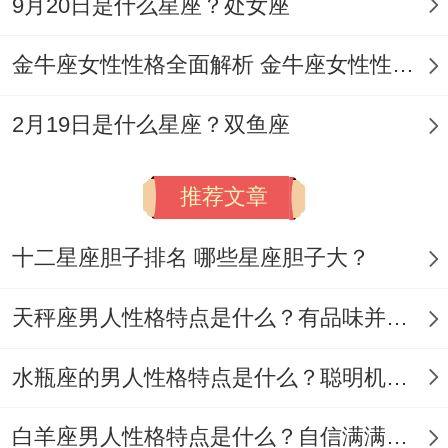
9月20日是什么星座？处女座
记得把点歌台旁的柠檬水换成苏打水 - 保持
金牛座女性性格全面解析 金牛座女性性格与脾气全揭秘
清醒才能抓住哪些带着酒气的关键信息碎
片！
2月19日是什么星座？双鱼座
洗澡时记得在防水袋里备好录音笔！
推荐文章
水星在第五宫的加持会让莲蓬头水流变成灵
感催化剂 - 哪个困扰半年的UI设计难题、可
十二星座胆子排名 哪些星座胆子大？
能在抹洗发水时意外的找到突破点。
天秤座男人性格特点是什么？有品味并注重美感
别相信湿着手画的草图、用沐浴露在瓷砖上
写下的公式才是真正的黄金创意～
水瓶座的男人性格特点是什么？聪明机智理性冷静
凌晨刷手机时看到的冷笑话别划走！
白羊座男人性格特点是什么？自信满满但缺乏耐心