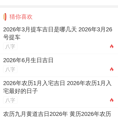
看似无厘头的"程序员买西瓜"段子 - 可能暗
含着你正在策划的营销方法缺失的共情要
猜你喜欢
素...把截图发给标注"待优化"的文档，睡醒
2026年3月提车吉日是哪几天 2026年3月26
后重读会发现谐音梗里藏着绝妙的用户痛点
号提车
解决方法～
八字
通勤路上背单词APP忽然卡顿是好事！
2026年6月生日吉日
八字
我有个朋友就遇到过，冥王星在第九宫制造
的认知障碍,说真的是提醒你转换记忆方式。
2026年农历1月入宅吉日 2026年农历1月入
宅最好的日子
试着把"abandon"想象成吧台服务员放弃调
八字
酒的画面、这种荒诞联想反而会在下午的英
文会议中跳出来拯救卡壳的你～
农历九月黄道吉日2026年 黄历2026年农历