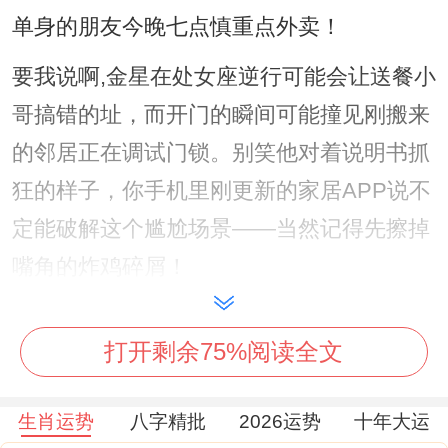
单身的朋友今晚七点慎重点外卖！
要我说啊,金星在处女座逆行可能会让送餐小
哥搞错的址，而开门的瞬间可能撞见刚搬来
的邻居正在调试门锁。别笑他对着说明书抓
狂的样子，你手机里刚更新的家居APP说不
定能破解这个尴尬场景——当然记得先擦掉
嘴角的炸鸡碎屑！
有伴侣的记得检查冰箱存货~对方大概会意
打开剩余75%阅读全文
外的提议尝试分子料理。虽说如此用液氮处
理芒果听起来像实验室事故，但你们在厨房
生肖运势
八字精批
2026运势
十年大运
手忙脚乱的画面会被路过的月亮拍下来，变