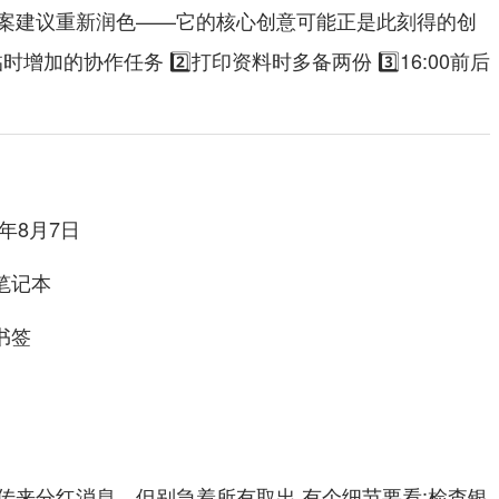
案建议重新润色——它的核心创意可能正是此刻得的创
时增加的协作任务 2️⃣打印资料时多备两份 3️⃣16:00前后
质笔记本
属书签
传来分红消息，但别急着所有取出.有个细节要看:检查银