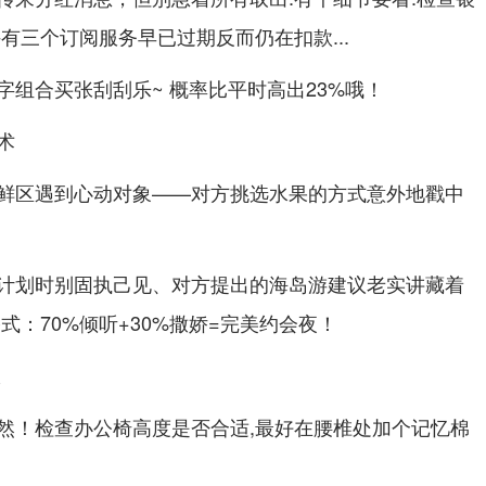
许有三个订阅服务早已过期反而仍在扣款...
组合买张刮刮乐~ 概率比平时高出23%哦！
术
鲜区遇到心动对象——对方挑选水果的方式意外地戳中
计划时别固执己见、对方提出的海岛游建议老实讲藏着
式：70%倾听+30%撒娇=完美约会夜！
报
然！检查办公椅高度是否合适,最好在腰椎处加个记忆棉