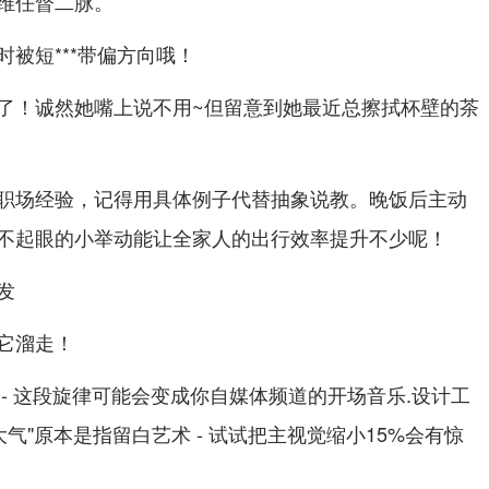
维任督二脉。
被短***带偏方向哦！
了！诚然她嘴上说不用~但留意到她最近总擦拭杯壁的茶
职场经验，记得用具体例子代替抽象说教。晚饭后主动
不起眼的小举动能让全家人的出行效率提升不少呢！
发
它溜走！
- 这段旋律可能会变成你自媒体频道的开场音乐.设计工
大气"原本是指留白艺术 - 试试把主视觉缩小15%会有惊