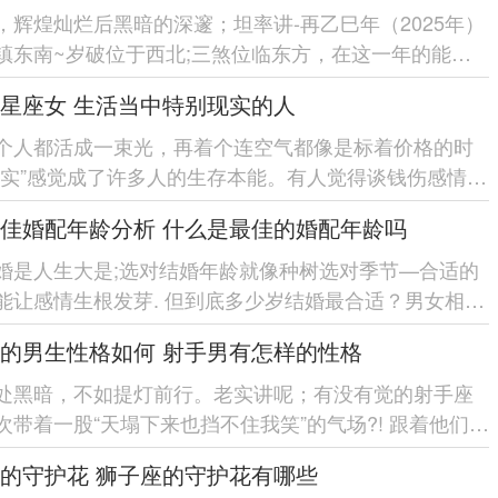
，辉煌灿烂后黑暗的深邃；坦率讲-再乙巳年（2025年）
镇东南~岁破位于西北;三煞位临东方，在这一年的能量
人际关系的调还有尤位举足...
星座女 生活当中特别现实的人
个人都活成一束光，再着个连空气都像是标着价格的时
现实”感觉成了许多人的生存本能。有人觉得谈钱伤感情。
群星座女活得...
佳婚配年龄分析 什么是最佳的婚配年龄吗
婚是人生大是;选对结婚年龄就像种树选对季节—合适的
能让感情生根发芽. 但到底多少岁结婚最合适？男女相差
福？ 今天咱们就...
的男生性格如何 射手男有怎样的性格
处黑暗，不如提灯前行。老实讲呢；有没有觉的射手座
次带着一股“天塌下来也挡不住我笑”的气场?! 跟着他们聊
自由洒脱的劲...
的守护花 狮子座的守护花有哪些