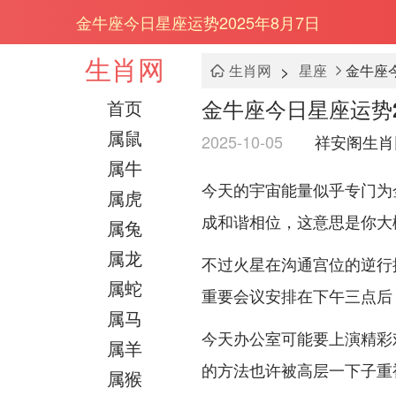
金牛座今日星座运势2025年8月7日
生肖网
>
生肖网
星座
金牛座今
金牛座今日星座运势2
首页
属鼠
2025-10-05
祥安阁生肖
属牛
今天的宇宙能量似乎专门为金
属虎
成和谐相位，这意思是你大概
属兔
属龙
不过火星在沟通宫位的逆行
属蛇
重要会议安排在下午三点后
属马
今天办公室可能要上演精彩
属羊
的方法也许被高层一下子重
属猴