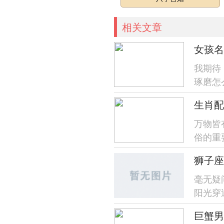
相关文章
女孩名
我期待
琢磨怎
了！就
生肖配
万物皆
俗的重
狮子座
毫无疑
阳光穿
—今日
巨蟹男