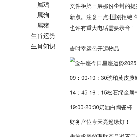
属鸡
文件柜第三层那份尘封的提
属狗
新点。注意三点:1️⃣别拒绝临
属猪
也许有重大电话需要录音！
生肖运势
生肖知识
吉时幸运色开运物品
09：00-10：30琥珀黄皮
14：45-16：15松石绿金
19:00-20:30奶油白陶瓷杯
财务宫位今天亮起绿灯！
先前投资的理财产品说不定