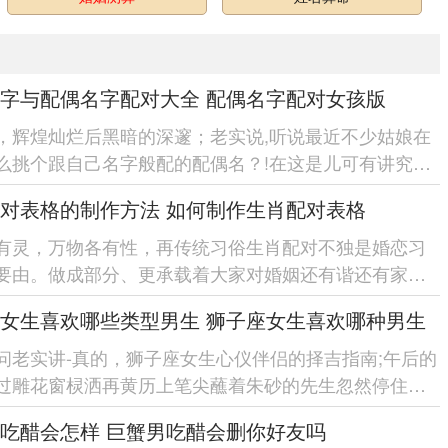
字与配偶名字配对大全 配偶名字配对女孩版
，辉煌灿烂后黑暗的深邃；老实说,听说最近不少姑娘在
么挑个跟自己名字般配的配偶名？!在这是儿可有讲究
像咱们穿衣服讲究搭配，名字...
对表格的制作方法 如何制作生肖配对表格
有灵，万物各有性，再传统习俗生肖配对不独是婚恋习
要由。做成部分、更承载着大家对婚姻还有谐还有家庭
幸福的朴素愿望。 随着现代...
女生喜欢哪些类型男生 狮子座女生喜欢哪种男生
问老实讲-真的，狮子座女生心仪伴侣的择吉指南;午后的
过雕花窗棂洒再黄历上笔尖蘸着朱砂的先生忽然停住手
卦象显「红鸾星动...
吃醋会怎样 巨蟹男吃醋会删你好友吗