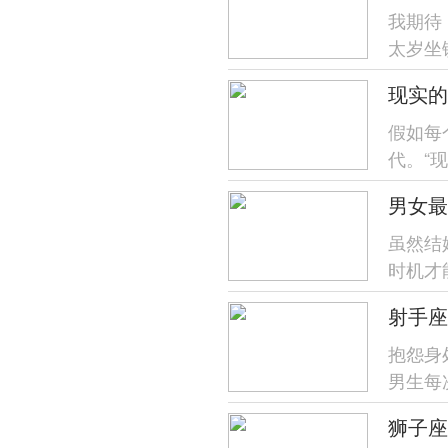
我期待
太岁坐
流动对
现实的
假如每
代。“
可就有一
男女最
虽然结
时机才
几岁更幸
射手座
抱怨身
男生每
天时那种
狮子座