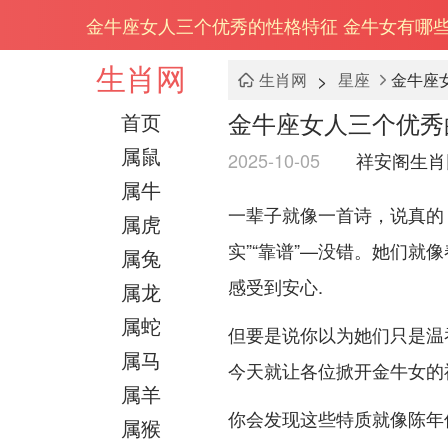
金牛座女人三个优秀的性格特征 金牛女有哪
生肖网
>
生肖网
星座
金牛座
金牛座女人三个优秀
首页
属鼠
2025-10-05
祥安阁生肖
属牛
一辈子就像一首诗，说真的
属虎
实”“靠谱”—没错。她们就
属兔
感受到安心.
属龙
属蛇
但要是说你以为她们只是温
属马
今天就让各位掀开金牛女的
属羊
你会发现这些特质就像陈年佳
属猴