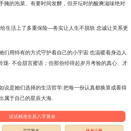
手腌的泡菜、有要时间发酵，但开坛时的酸爽滋味绝对
像给生活上了多重保险—务实让人生不脱轨 忠诚让关系更
她们用特有的方式守护着自己的小宇宙 也温暖着身边人
面玲珑- 不会甜言蜜语；但那份经得起岁月考验的真心、才
如说是她们选择的生活哲学:把每一份认真都换算成看得
出属于自己的星辰大海.
试试精准生辰八字算命
宝宝取名
终身运势