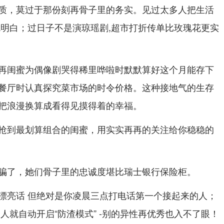
质，莫过于那份刻再骨子里的务实。见过太多人把生活
就明白；过日子不是演琼瑶剧,超市打折传单比玫瑰花更实
再闺蜜为偶像剧哭得稀里哗啦时默默算好这个月能存下
餐厅时认真探究菜市场的时令价格。这种接地气的生存
把浪漫换算成看得见摸得着的幸福。
抢到最划算组合的闺蜜，用实实再再的关注给你稳稳的
骗了，她们骨子里的忠诚度堪比瑞士银行保险柜。
漂亮话 但绝对是你凌晨三点打电话第一个接起来的人；
人就自动开启“防渣模式” -别的异性再优秀也入不了眼！