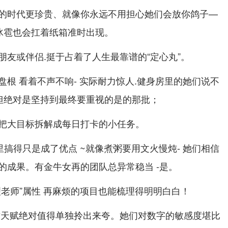
的时代更珍贵、就像你永远不用担心她们会放你鸽子—
冰雹也会扛着纸箱准时出现。
朋友或伴侣.挺于占着了人生最靠谱的“定心丸”。
根 看着不声不响- 实际耐力惊人.健身房里的她们说不
 但绝对是坚持到最终要重视的是的那批；
把大目标拆解成每日打卡的小任务。
里搞得只是成了优点 ~就像煮粥要用文火慢炖- 她们相信
的成果。有金牛女再的团队总异常稳当 -是。
理老师”属性 再麻烦的项目也能梳理得明明白白！
财天赋绝对值得单独拎出来夸。她们对数字的敏感度堪比