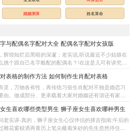
婚姻测算
姓名算命
字与配偶名字配对大全 配偶名字配对女孩版
，辉煌灿烂后黑暗的深邃；老实说,听说最近不少姑娘在
么挑个跟自己名字般配的配偶名？!在这是儿可有讲究
像咱们穿衣服讲究搭配，名字...
对表格的制作方法 如何制作生肖配对表格
有灵，万物各有性，再传统习俗生肖配对不独是婚恋习
要由。做成部分、更承载着大家对婚姻还有谐还有家庭
幸福的朴素愿望。 随着现代...
女生喜欢哪些类型男生 狮子座女生喜欢哪种男生
问老实讲-真的，狮子座女生心仪伴侣的择吉指南;午后的
过雕花窗棂洒再黄历上笔尖蘸着朱砂的先生忽然停住手