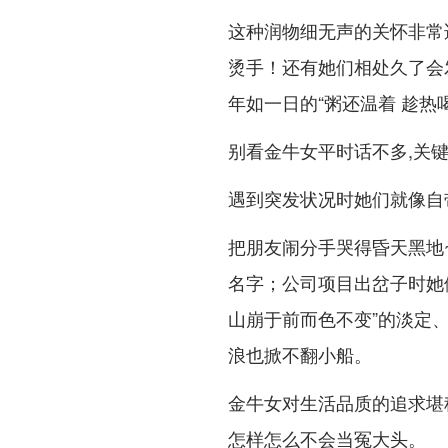
这种润物细无声的关怀非常
烫手！还有她们相处久了会
年如一日的“粥还温着 趁热喝
别看金牛女平时话不多,关
遇到突发状况时她们就像自
把朋友闹分手哭得昏天黑地
名字；公司项目出岔子时她
山崩于前而色不变”的淡定、
浪也掀不翻小船。
金牛女对生活品质的追求堪称
怎样怎么不会当冤大头。