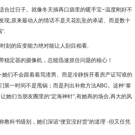
适合过日子。就像冬天揣再口袋里的暖手宝~温度刚好不
发现;原来最动人的情话不是天花乱坠的承诺、而是数十
”.
键时刻的应变能力绝对能让人刮目相看.
带稳定器的摄像机，总能迅速抓住问题的核心！
~她们不会跟着着骂渣男、而是冷静拆开看房产证写谁的
们第一时间不是甩锅；而是列出补救方法ABC。这种“泰
让她们当朋友圈里的“定海神针”,有她再的场合,再大的风
教科书级别，她们深谙“便宜没好货”的道理 -但又任凭