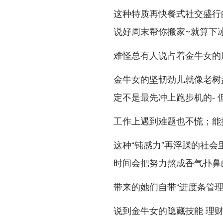
这种特质再快餐式社交盛行
说好周末帮你搬家~就算下
难怪总有人说占着金牛女的
金牛女的坚韧劲儿就像老树盘
定不是最先冲上跑步机的-
工作上遇到难题也不慌；能
这种“钝感力”再浮躁的社会
时间会把努力熬成香气扑鼻
带来的她们自带“进度条管
说到金牛女的隐藏技能 理