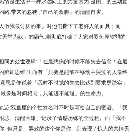
热情是生活中一种永远向上的力量因为.是由」的主动宣
的路,带来的忽视了自己的双脚」的清醒自省。
人做我最讨厌的事」时他们撕下了老好人的面具；而
在天堂为奴」的霸气;则彻底打破了大家对双鱼座软弱的
相同的处世逻辑:「在最悲伤的时候不能失去信念！在最
的辩证思维,里面有「只要是能够在移动中哭泣的人最终
.意思是便说着「我时不时觉的失去比达到要求更踏实」
步最像是时间相同，只能进不能退」的生命力。
轨迹;双鱼座的个性签名时不时是写给自己的密语。「我
很悲、清醒困难」记录了情感历练的全过程。而「我不
你 -但只是。导致的这个你是你」则表现了惊人的共情天