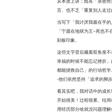
从本质上讲；既有「亲密而
言、也不乏「重复别人走过
当写下「我讨厌我最在乎的
「宁愿在地狱为王~死也不
刻板印象。
这些文字背后藏着双鱼座不
幸福的时候不能忘记挫折」
都能拯救自己」的行动哲学
-他们依然坚持「追求的脚
看其实吧，我对话中的成长
开始很美！过程很累、结局
用经历部分啥就没问题理解