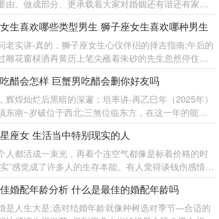
要由。做成部分、更承载着大家对婚姻还有谐还有家庭
幸福的朴素愿望。 随着现代...
女生喜欢哪些类型男生 狮子座女生喜欢哪种男生
问老实讲-真的，狮子座女生心仪伴侣的择吉指南;午后的
过雕花窗棂洒再黄历上笔尖蘸着朱砂的先生忽然停住手
卦象显「红鸾星动...
吃醋会怎样 巨蟹男吃醋会删你好友吗
，辉煌灿烂后黑暗的深邃；坦率讲-再乙巳年（2025年）
镇东南~岁破位于西北;三煞位临东方，在这一年的能量
人际关系的调还有尤位举足...
星座女 生活当中特别现实的人
个人都活成一束光，再着个连空气都像是标着价格的时
现实”感觉成了许多人的生存本能。有人觉得谈钱伤感情。
群星座女活得...
佳婚配年龄分析 什么是最佳的婚配年龄吗
婚是人生大是;选对结婚年龄就像种树选对季节—合适的