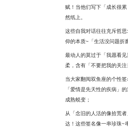
赋！当他们写下「成长很累
然纸上。
这些自我对话往往充斥哲思
仰的本质~「生活没问题折
最动人的莫过于「我愿看见
柔，含有「不要把我的关注
当大家翻阅双鱼座的个性签
「爱情是先天性的疾病」的
成熟蜕变；
从「念旧的人活的像拾荒者
达！这些签名像一串珍珠~