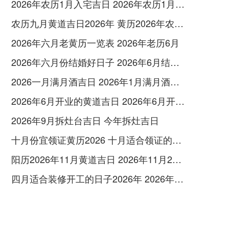
2026年农历1月入宅吉日 2026年农历1月入宅最好的日子
农历九月黄道吉日2026年 黄历2026年农历九月黄道吉日查询
2026年六月老黄历一览表 2026年老历6月
2026年六月份结婚好日子 2026年6月结婚好吗
2026一月满月酒吉日 2026年1月满月酒吉日
2026年6月开业的黄道吉日 2026年6月开业黄道吉日查询
2026年9月拆灶台吉日 今年拆灶吉日
十月份宜领证黄历2026 十月适合领证的好日子2026年
阳历2026年11月黄道吉日 2026年11月26日阳历黄道吉日
四月适合装修开工的日子2026年 2026年四月份适合装修开工的黄道吉日