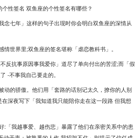
我念七年」这样的句子出现时你会明白双鱼座的深情从
感情世界里;双鱼座的签名堪称「虐恋教科书」。
我不反抗事原因事我爱你」道尽了单向付出的苦涩;而「假
了 -不事我自己要走的。
被动的骄傲。他们用「套路的话别记太久，撩你的人别
是在深夜写下「我知道我只能陪你走在这一段路 但我想
好:「我越事爱、越伤悲」暴露了他们在亲密关系中的患
我无动于衷；被熟悉的人伤,我招架不住」则提示了信任成