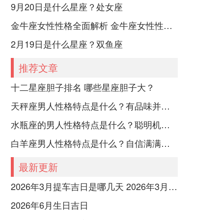
9月20日是什么星座？处女座
金牛座女性性格全面解析 金牛座女性性格与脾气全揭秘
2月19日是什么星座？双鱼座
推荐文章
十二星座胆子排名 哪些星座胆子大？
天秤座男人性格特点是什么？有品味并注重美感
水瓶座的男人性格特点是什么？聪明机智理性冷静
白羊座男人性格特点是什么？自信满满但缺乏耐心
最新更新
2026年3月提车吉日是哪几天 2026年3月26号提车
2026年6月生日吉日