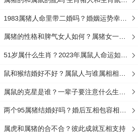
但如果属鼠跟属猪人真的有需要白头偕老，
属猪人得最多的改变、首要的是在消费上不
1983属猪人命里带二婚吗？婚姻运势幸福吗?
能太过分，也不要平日里太懒散,而属鼠人也
属猪的性格和脾气女人如何？属猪女一生命运怎么样？
要平日里多关心属猪人、这样的话，婚姻结
局或许也有一定能走向幸福道路。
51岁属什么生肖？2023年属鼠人命运如何？
鼠和猴结婚好不好？属鼠人与谁属相相合？
​属鼠的克星是谁？一辈子要注意什么生肖？
两个95属猪结婚好吗？婚后互相包容相处融洽
属虎和属猪的合不合？彼此成就互相支持