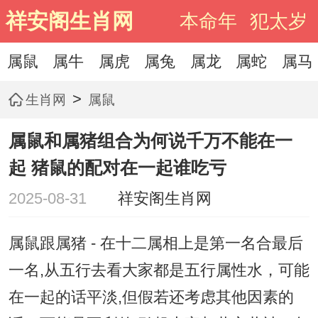
祥安阁生肖网
本命年
犯太岁
属鼠
属牛
属虎
属兔
属龙
属蛇
属马
>
生肖网
属鼠
属鼠和属猪组合为何说千万不能在一
起 猪鼠的配对在一起谁吃亏
2025-08-31
祥安阁生肖网
属鼠跟属猪 - 在十二属相上是第一名合最后
一名,从五行去看大家都是五行属性水，可能
在一起的话平淡,但假若还考虑其他因素的