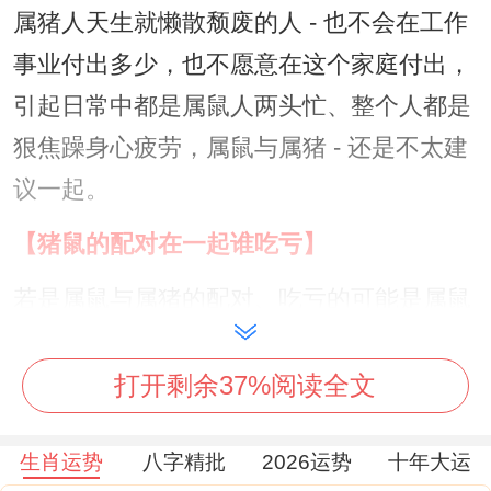
属猪人天生就懒散颓废的人 - 也不会在工作
事业付出多少，也不愿意在这个家庭付出，
引起日常中都是属鼠人两头忙、整个人都是
狠焦躁身心疲劳，属鼠与属猪 - 还是不太建
议一起。
【猪鼠的配对在一起谁吃亏】
若是属鼠与属猪的配对、吃亏的可能是属鼠
人哦。
打开剩余37%阅读全文
从金钱观念去看 - 属猪人没办法赚到金钱~
没有节制，属鼠人从来都是把金钱看的狠关
生肖运势
八字精批
2026运势
十年大运
键，但属猪人则是看到喜欢的东西都是直通