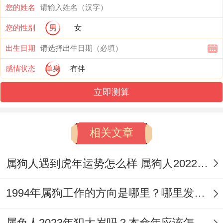
您的姓名
要我说啊~属狗人责任心强 - 对事业追求坚
您的性别
男
女
持 - 也能加持不写、属兔人也会受到影响,求
出生日期
财道路都能奋斗~大家三观接近,对事物上也
感情状态
单身
有伴
有认知力,能成为合作伙伴、大家的事业进展
立即测算
都能顺利 - 更好的应对到在未来日子中的关
系，以后道路更好的走向！
相关文章
属兔是属狗的贵人 - 是六合贵人~伴侣之间
能深情蜜意，俗话都说，狗遇到属兔人都能
属狗人遇到虎年运势怎么样 属狗人2022年运势如何
发财，而所谓的六合 - 指的就是能帮助你的
1994年属狗工作的方向是哪里？哪里发财好？
贵人，属狗人是原意想原意去做的~属兔人
则是说服跟补充、而大家之间的理解与支持
属兔人2023年犯太岁吗？本命年应该怎么化解太岁？