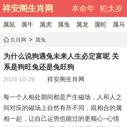
祥安阁生肖网
本命年
犯太岁
属鼠
属牛
属虎
属兔
属龙
属蛇
属马
>
生肖网
属兔
为什么说狗遇兔未来人生必定富呢 关
系是狗旺兔还是兔旺狗
2024-10-29
祥安阁生肖网
每一个人相处期间都是产生磁场，人和人之
间对应的磁场上自然有所不同，跟相合的属
相一起，让自己运势也能过的更顺心~心情