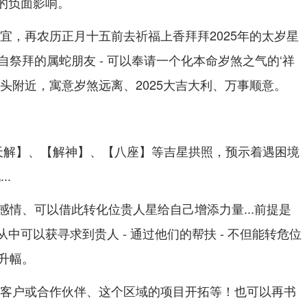
来的负面影响。
事宜，再农历正月十五前去祈福上香拜拜2025年的太岁星
祭拜的属蛇朋友 - 可以奉请一个化本命岁煞之气的‘祥
头附近，寓意岁煞远离、2025大吉大利、万事顺意。
【天解】、【解神】、【八座】等吉星拱照，预示着遇困境
..
感情、可以借此转化位贵人星给自己增添力量...前提是
从中可以获寻求到贵人 - 通过他们的帮扶 - 不但能转危位
升幅。
的的客户或合作伙伴、这个区域的项目开拓等！也可以再书