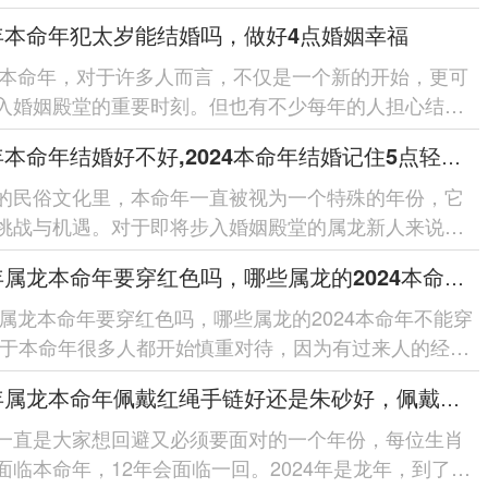
方面，由于本命年情绪受到波及...
4年本命年犯太岁能结婚吗，做好4点婚姻幸福
4年本命年，对于许多人而言，不仅是一个新的开始，更可
入婚姻殿堂的重要时刻。但也有不少每年的人担心结婚
从而多了几分谨慎与担忧。...
2024年本命年结婚好不好,2024本命年结婚记住5点轻松应对
的民俗文化里，本命年一直被视为一个特殊的年份，它
挑战与机遇。对于即将步入婚姻殿堂的属龙新人来说，
年这个本命年结婚究竟好不...
2024年属龙本命年要穿红色吗，哪些属龙的2024本命年不能穿红色
4年属龙本命年要穿红色吗，哪些属龙的2024本命年不能穿
对于本命年很多人都开始慎重对待，因为有过来人的经验
比如本命年里要注意...
2024年属龙本命年佩戴红绳手链好还是朱砂好，佩戴哪个最好运
一直是大家想回避又必须要面对的一个年份，每位生肖
面临本命年，12年会面临一回。2024年是龙年，到了属