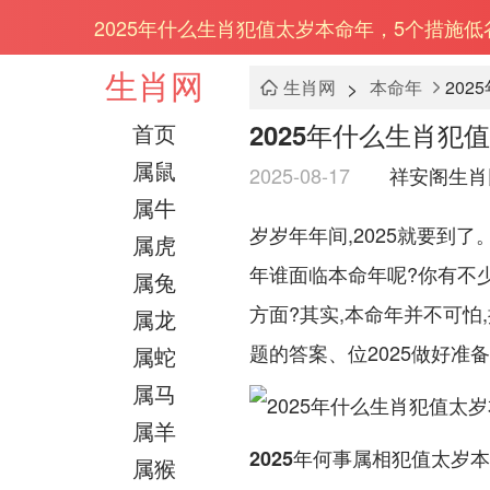
2025年什么生肖犯值太岁本命年，5个措施
生肖网
>
生肖网
本命年
20
2025年什么生肖犯
首页
属鼠
2025-08-17
祥安阁生肖
属牛
岁岁年年间,2025就要到了
属虎
年谁面临本命年呢?你有不
属兔
方面?其实,本命年并不可怕
属龙
题的答案、位2025做好准
属蛇
属马
属羊
2025年何事属相犯值太岁
属猴