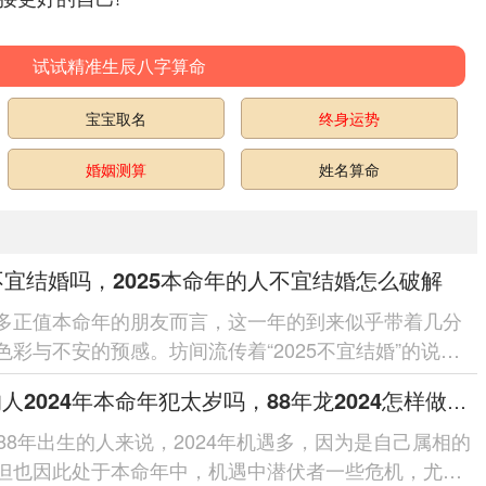
试试精准生辰八字算命
宝宝取名
终身运势
婚姻测算
姓名算命
5不宜结婚吗，2025本命年的人不宜结婚怎么破解
多正值本命年的朋友而言，这一年的到来似乎带着几分
色彩与不安的预感。坊间流传着“2025不宜结婚”的说
不少计划步入婚姻殿堂...
88年的人2024年本命年犯太岁吗，88年龙2024怎样做提升婚姻运
988年出生的人来说，2024年机遇多，因为是自己属相的
但也因此处于本命年中，机遇中潜伏者一些危机，尤其