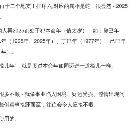
巳再十二个地支里排序六,对应的属相是蛇，很显然 - 2025
。
的人再2025都处于犯本命年（值太岁）。如：癸巳年
巳年（1965年、2025年）、丁巳年（1977年）、己巳年
1年）。
“槛儿年”，就是度过本命年如同迈进一道槛儿一样。
很多不顺 - 就像事业陷入困境、财运受损、感情出现问
些倒霉事接踵而至，往往会令人应接不暇。
使用的.