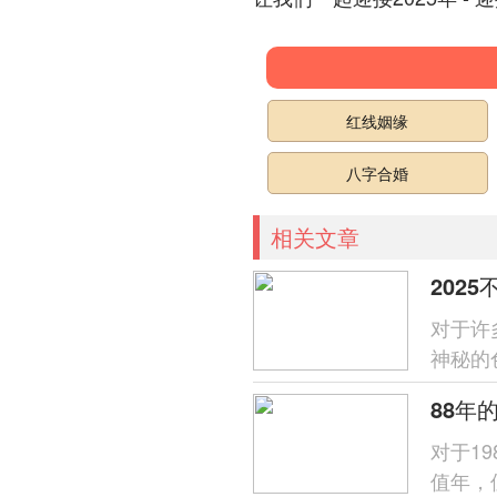
红线姻缘
八字合婚
相关文章
202
对于许
神秘的
法，让
对于1
值年，