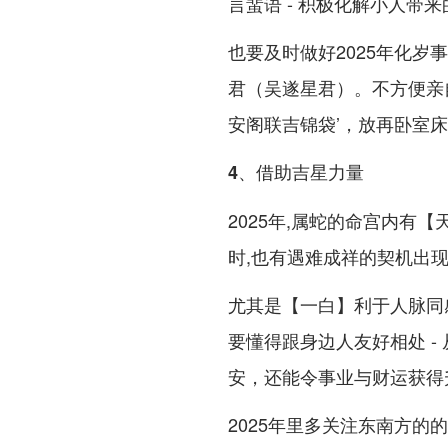
言蜚语 - 积极化解小人带
也要及时做好2025年化岁
君（吴遂星君）。不方便亲自
安阁联吉锦袋’，放再卧室床
4、借助吉星力量
2025年,属蛇的命宫内有
时,也有遇难成祥的契机出现.
尤其是【一白】利于人脉同
要懂得跟身边人友好相处 - 
安，还能令事业与财运获得
2025年里多关注东南方