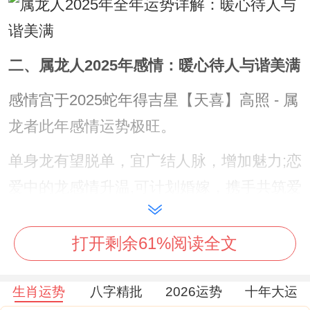
二、属龙人2025年感情：暖心待人与谐美满
感情宫于2025蛇年得吉星【天喜】高照 - 属
龙者此年感情运势极旺。
单身龙有望脱单，宜广结人脉，增加魅力;恋
爱中的龙感情升温,可计划婚嫁，携手共筑爱
巢;已婚备孕阶段的龙，2025易受孕添丁，
家庭添福！
打开剩余61%阅读全文
须防【寡宿】星2025入命宫侵扰，致孤僻冷
生肖运势
八字精批
2026运势
十年大运
漠，损感情...故应主动沟通、暖心待人，以