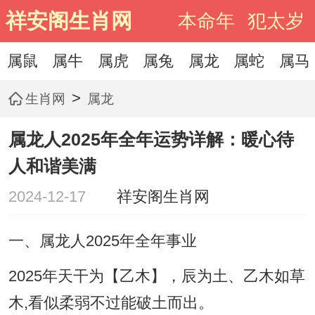
祥安阁生肖网
本命年
犯太岁
属鼠
属牛
属虎
属兔
属龙
属蛇
属马
>
生肖网
属龙
属龙人2025年全年运势详解：暖心待
人和谐美满
2024-12-17
祥安阁生肖网
一、属龙人2025年全年事业
2025年天干为【乙木】，辰为土、乙木如草
木,看似柔弱不过能破土而出。