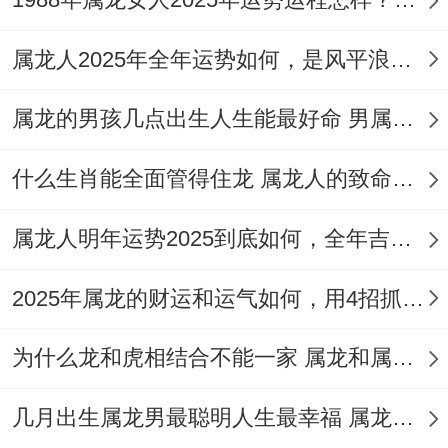
由于【一白】吉星的出现，属龙人有望获得
事业晋升或上级赏识、贵人提携等机会~进
属龙人2025年全年运势如何，是风平浪静还是波澜壮阔
而增旺财运。在2025大财星【八白】出现在
西南方，2025年属龙朋友可以在办公室西南
属龙的男孩几点出生人生能最好命 男属龙的性格和脾气都有哪些特征
或客厅、书房西南方向布局放一个‘祥安阁聚
什么生肖能全面管得住龙 属龙人的致命弱点都有哪些
宝都财’、加强财星帮扶之力、寓意2025财
源亨通、八方来财...
属龙人明年运势2025到底如何，全年吉大于凶
必须看的是，2025年属龙的财运主要是借助
2025年属龙的财运和运气如何，用4招抓住机遇财运涌来
人缘带来的事业上的正财~要学会理财与规
为什么龙和虎相结合不能一家 属龙和属虎的婚姻能幸福的状况吗
划财务，确保自己的财富能够稳步增长。
其实吧，
几月出生属龙男最聪明人生最幸福 属龙人取名最旺运势的字