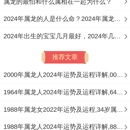
属龙的最怕和什么属相在一起为什么？
检查~并注意饮食同作息的规律。
2024年属龙的人是什么命？2024年属龙人命运分析
可以适当参加一些运动或健身活动，增强身
体的体魄同元气 - 这样才能有精力与魄力驾
2024年出生的宝宝几月最好，2024年几月出生的龙宝宝最好命
驭全年的运程之舵。
推荐文章
在此祥安阁祝愿属龙人：2025年事业有成、
感情美满、财运亨通、学业进步、身体健康!
2000年属龙人2024年运势及运程详解,00年出生24岁肖龙人在2024全年每月运势完整版
1964年属龙人2024年运势及运程详解,64年出生60岁肖龙人在2024全年每月运势完整版
1988年属龙女2022年运势及运程,34岁属龙人2022全年每月运势女性如何
1988年属龙人2024年运势及运程详解,88年出生36岁肖龙人在2024全年每月运势完整版