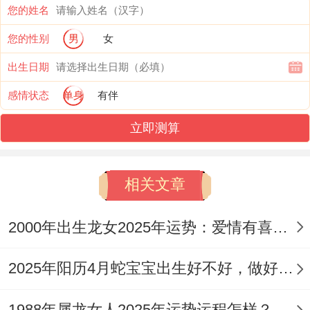
您的姓名
享同谐美满之情缘。为进一步增加感情宫吉
您的性别
男
女
星助力、可时常佩戴祥安阁九艳与合手链，
出生日期
寓意单身龙早日同良缘真爱牵手、有伴侣的
属龙者2025恩爱有加、姻缘与美.
感情状态
单身
有伴
立即测算
说真的，2025年里属龙朋友要学会主动沟
通，关心身边的人~让感情生活更加和谐美
满。
相关文章
三、属龙人2025年全年财运
2000年出生龙女2025年运势：爱情有喜有忧
随着事业的上升，2000年属龙人在2025年
2025年阳历4月蛇宝宝出生好不好，做好4点拥有美好未来
的财运也将随之水涨船高。
1988年属龙女人2025年运势运程怎样？能否低谷反弹