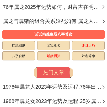
四、属龙人2025年全年学业
76年属龙2025年运势如何，财富吉在明凶在暗
对于还在求学阶段的属龙学子们来说,【一
属龙与属猪的组合关系婚配如何 属龙人最佳属相生肖婚配表
白】照拂和良好的人缘关系将为他们的学习
提供有力的支持。
试试精准生辰八字算命
在学校同家庭中都能感受到关爱和温暖、这
红线姻缘
宝宝取名
终身运势
将激发他们愈努力地学习、进步。还是要看
八字合婚
婚姻测算
姓名算命
【寡宿】星的影响，时而的孤独感说不定会
让他们产生学习上的困扰.
热门文章
家长跟老师们要多关注他们的内心世界 - 给
1976年属龙人2023年运势及运程,76年出生的47岁生肖龙2023年每月运势详解
予他们足够的关爱与支持。要进一步加强孩
1988年属龙女2023年运势及运程,35岁属龙人2023全年每月运势女性如何
子学习进步~2025年能够在家里客厅或书房