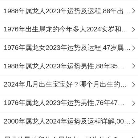
正西方让孩子做功课,这个方位2025年有
1988年属龙人2023年运势及运程,88年出生的35岁生肖龙2023年每月运势详解
【四绿文曲】照拂 - 在可以在正西方孩子的
书桌上放置祥安阁文昌塔或‘
祥安阁登榜扬
1976年出生属龙的今年多大2024实岁和虚岁
名
’摆件、若是家里不方便摆放,能够直接让
1976年属龙女2023年运势及运程,47岁属龙人2023全年每月运势女性如何
孩子戴一个
祥安阁登榜扬名
吊坠，令吉星发
挥力量，寓意2025学业进步、金榜题名...
1988年属龙人2023年运势男性,88年35岁属龙男2023年每月运程怎么样
五、属龙人2025年全年健康
2024年几月出生宝宝好？哪个月出生的属龙宝宝最好命？
2025年是2000年属龙人得好好调理与保养
1976年属龙人2023年运势男性,76年47岁属龙男2023年每月运程怎么样
的一年。
2000年属龙人2024年运势及运程详解,00年出生24岁肖龙人在2024全年每月运势完整版
因为【病符】星的叨扰~属龙人也许会面临
一些健康问题。建议属龙人应定期进行身体