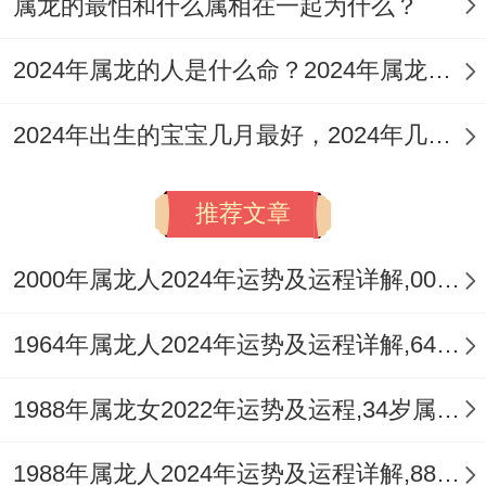
属龙的最怕和什么属相在一起为什么？
涨、左右逢源、感情事业顺风顺水。
4：冷静、圆融
2024年属龙的人是什么命？2024年属龙人命运分析
面对2025年的运势起伏同挑战、丙辰龙需时
2024年出生的宝宝几月最好，2024年几月出生的龙宝宝最好命
刻保持冷静之心，行圆融之道。
推荐文章
勿于职场急功近利，冲动误事;人际交往，当
倾听意见，尊重感受，以与为贵.遭逢困境 -
2000年属龙人2024年运势及运程详解,00年出生24岁肖龙人在2024全年每月运势完整版
保持乐观~主动求索破局之策...
1964年属龙人2024年运势及运程详解,64年出生60岁肖龙人在2024全年每月运势完整版
如此，方能冲出阴霾~迎接曙光，拥抱幸运
璀璨之将来.
1988年属龙女2022年运势及运程,34岁属龙人2022全年每月运势女性如何
1988年属龙人2024年运势及运程详解,88年出生36岁肖龙人在2024全年每月运势完整版