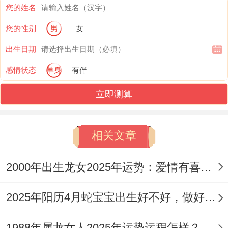
您的姓名
比肩虽能带来助力，但也可能引发竞争同冲
您的性别
男
女
突;而偏印则可能带来一些意外的机遇跟挑战
出生日期
~得丙辰龙以更加圆融跟冷静的态度去面
对。
感情状态
单身
有伴
立即测算
【4个方法冲出阴霾迎曙光】
1:提防【病符】、【寡宿】
相关文章
丙辰龙在2025年需不一样注意健康问题 - 因
【病符】星的降临也许会引起身体出现不适
2000年出生龙女2025年运势：爱情有喜有忧
或情绪波动。
2025年阳历4月蛇宝宝出生好不好，做好4点拥有美好未来
【寡宿】星也可能对感情生活带来一定的效
1988年属龙女人2025年运势运程怎样？能否低谷反弹