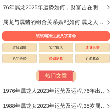
有部分丙辰龙 - 2025年还也许是儿女“添
76年属龙2025年运势如何，财富吉在明凶在暗
丁”的好时机，没问题享受天伦之乐;而对于
属龙与属猪的组合关系婚配如何 属龙人最佳属相生肖婚配表
单身者而言、【天喜】则大概带来桃花运的
上升，有机会遇见适合的伴侣！
试试精准生辰八字算命
大家可能不知道，想进一步加强感情宫顺遂
红线姻缘
宝宝取名
终身运势
~丙辰龙（76年）朋友们,行尝试2025年频繁
八字合婚
婚姻测算
姓名算命
地佩戴一个‘祥安阁九艳与合手链’令吉星
【天喜】增加力量、寓意单身者早日觅得良
热门文章
缘，有伴侣者减少婚姻里的不利桃花干扰，
1976年属龙人2023年运势及运程,76年出生的47岁生肖龙2023年每月运势详解
寓意感情巩固、姻缘跟美...
1988年属龙女2023年运势及运程,35岁属龙人2023全年每月运势女性如何
3：多靠近吉方