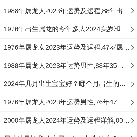
2025年属龙本位方有【一白贪狼星】,此星
1988年属龙人2023年运势及运程,88年出生的35岁生肖龙2023年每月运势详解
利人脉、感情，没问题通过维护经营自己的
1976年出生属龙的今年多大2024实岁和虚岁
人脉，对自己有好感的都没问题转化为事业
上的一些贵人、令业绩、订单、合作等。
1976年属龙女2023年运势及运程,47岁属龙人2023全年每月运势女性如何
2025年能够【一白】飞临的方向、也就是属
1988年属龙人2023年运势男性,88年35岁属龙男2023年每月运程怎么样
龙自己的本位方（东南）。需注意，东南方
在并且也是2025年太岁方，若是家里在加上
2024年几月出生宝宝好？哪个月出生的属龙宝宝最好命？
办公室、店铺，需留意东南方不乱动土装
1976年属龙人2023年运势男性,76年47岁属龙男2023年每月运程怎么样
修，不堆放杂物,保持干净整洁、紧接着在客
厅或办公室的东南方布局，放一个‘’，令
2000年属龙人2024年运势及运程详解,00年出生24岁肖龙人在2024全年每月运势完整版
【一白】吉星主动靠近~寓意2025人脉大