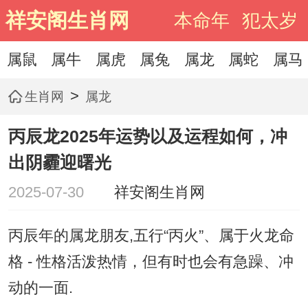
祥安阁生肖网
本命年
犯太岁
属鼠
属牛
属虎
属兔
属龙
属蛇
属马
>
生肖网
属龙
丙辰龙2025年运势以及运程如何，冲
出阴霾迎曙光
2025-07-30
祥安阁生肖网
丙辰年的属龙朋友,五行“丙火”、属于火龙命
格 - 性格活泼热情，但有时也会有急躁、冲
动的一面.