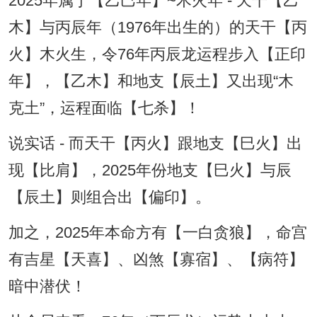
2025年属于【乙巳年】~木火年 - 天干【乙
木】与丙辰年（1976年出生的）的天干【丙
火】木火生，令76年丙辰龙运程步入【正印
年】，【乙木】和地支【辰土】又出现“木
克土”，运程面临【七杀】！
说实话 - 而天干【丙火】跟地支【巳火】出
现【比肩】，2025年份地支【巳火】与辰
【辰土】则组合出【偏印】。
加之，2025年本命方有【一白贪狼】，命宫
有吉星【天喜】、凶煞【寡宿】、【病符】
暗中潜伏！