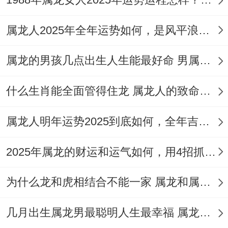
应 - 让丙辰龙在感情上感到孤独或失落。在
日常生活中多加注意身体健康，保持积极的
属龙人2025年全年运势如何，是风平浪静还是波澜壮阔
心态 - 并多同亲朋好友沟通交流，以缓解压
力与孤独感。
属龙的男孩几点出生人生能最好命 男属龙的性格和脾气都有哪些特征
2:借【天喜】喜事多发
什么生肖能全面管得住龙 属龙人的致命弱点都有哪些
2025年里,【天喜】对丙辰年的生活感情都
属龙人明年运势2025到底如何，全年吉大于凶
是帮扶的，正所谓“人逢喜事精神爽”，全年
要借助【天喜】给自己多一些喜气.
2025年属龙的财运和运气如何，用4招抓住机遇财运涌来
我有个朋友就遇到过，没问题参加一些喜庆
为什么龙和虎相结合不能一家 属龙和属虎的婚姻能幸福的状况吗
的活动或聚会,还是在工作中争取更多的成就
几月出生属龙男最聪明人生最幸福 属龙人取名最旺运势的字
和荣誉.