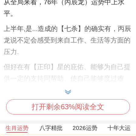
从全局来看，76年（丙辰龙）运势中上水
平。
上半年,是...造成的【七杀】的确实有，丙辰
龙说不定会感受到来自工作、生活等方面的
压力.
但好在有【正印】星的庇佑、能够为自己提
供一定的支持同帮助、使自己能够度过难
关。
下半年，【比肩】与【偏印】的入局 - 则意
打开剩余63%阅读全文
味着丙辰龙在人际关系跟事业发展上需要愈
生肖运势
八字精批
2026运势
十年大运
注意。