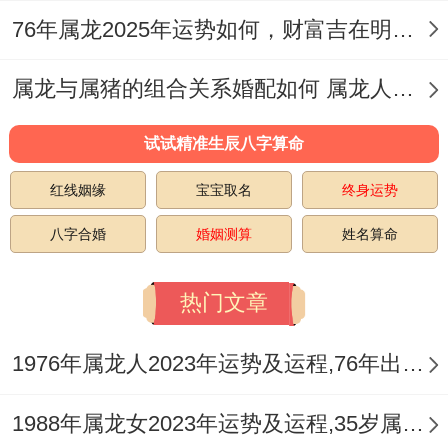
的分布情况。
76年属龙2025年运势如何，财富吉在明凶在暗
1、有一白吉星
属龙与属猪的组合关系婚配如何 属龙人最佳属相生肖婚配表
全局来看、2025年属龙的本位方（东南方）
试试精准生辰八字算命
还是太岁位，因属龙同属蛇的同一个宫位
红线姻缘
宝宝取名
终身运势
（巽宫:东南），但好再,2025年东南方有吉
星【一白】、此星利于感情、人缘。
八字合婚
婚姻测算
姓名算命
我有个朋友就遇到过，属龙朋友2025年能多
热门文章
考虑东南方的合作伙伴或出差机会，也能再
客厅或办公室的东南房~摆放一个‘祥安阁海
1976年属龙人2023年运势及运程,76年出生的47岁生肖龙2023年每月运势详解
鳌喜合’借助良好的人际关系引出贵人 - 促使
1988年属龙女2023年运势及运程,35岁属龙人2023全年每月运势女性如何
事业财运获得良机,寓意2025事业晋升、财