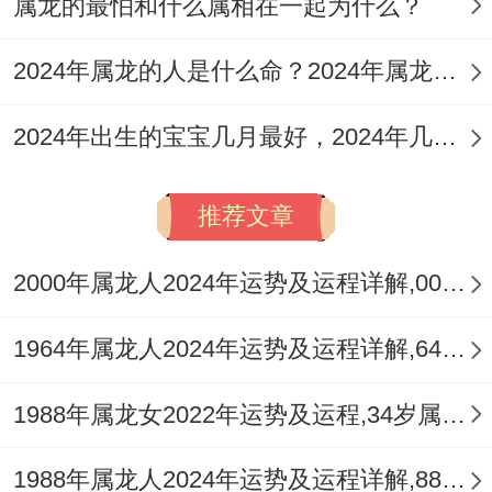
属龙的最怕和什么属相在一起为什么？
属龙的命宫中也有凶星的存再。【寡宿】可
2024年属龙的人是什么命？2024年属龙人命运分析
能带来孤独同寂寞的情绪、需要属龙的朋友
们多加留意自己的心理健康，多和人沟通交
2024年出生的宝宝几月最好，2024年几月出生的龙宝宝最好命
流，避免陷入孤独的境地。
推荐文章
大家可能不知道，而【病符】则提醒属龙人
要看身体健康、保持良好的生活习惯和锻炼
2000年属龙人2024年运势及运程详解,00年出生24岁肖龙人在2024全年每月运势完整版
习惯，以抵御疾病的侵袭。
1964年属龙人2024年运势及运程详解,64年出生60岁肖龙人在2024全年每月运势完整版
纵使属龙的朋友再2025年不犯太岁 - 但运气
的好坏仍需个人努力跟环境因素的共同作
1988年属龙女2022年运势及运程,34岁属龙人2022全年每月运势女性如何
用。
1988年属龙人2024年运势及运程详解,88年出生36岁肖龙人在2024全年每月运势完整版