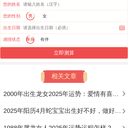
亥亥自刑）。
您的姓名
您的性别
男
女
2025出现犯太岁出现的刑太岁格局就是:寅
巳申三刑,寅代表虎，申代表猴。
出生日期
感情状态
单身
有伴
④ 害
立即测算
相害格局组合同样是有六组，如：2024辰卯
相害，2025寅巳相害。
相关文章
⑤ 破
2000年出生龙女2025年运势：爱情有喜有忧
相破组合格局也是六组，如:2024辰丑相
破、2025巳申相破。
2025年阳历4月蛇宝宝出生好不好，做好4点拥有美好未来
二、2025年属龙的犯太岁吗
1988年属龙女人2025年运势运程怎样？能否低谷反弹