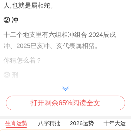
人,也就是属相蛇。
② 冲
十二个地支里有六组相冲组合,2024辰戌
冲、2025巳亥冲、亥代表属相猪。
你猜怎么着？
③ 刑
十二地支里有四种相刑的格局 - 分别是（子
卯刑：无礼之刑）、（丑戌未三刑:无恩之
打开剩余65%阅读全文
刑）、（寅巳申三刑:恃势之刑）、（辰午酉
亥自刑：辰辰自刑、午午自刑、酉酉自刑、
生肖运势
八字精批
2026运势
十年大运