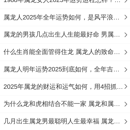
通过上述祥安阁给朋友们的找原因 - 我们行
属龙人2025年全年运势如何，是风平浪静还是波澜壮阔
得知，2025年犯太岁的是蛇、猪、虎、猴。
属龙的2025年不犯太岁。
属龙的男孩几点出生人生能最好命 男属龙的性格和脾气都有哪些特征
三、2025属龙的运气好不好
什么生肖能全面管得住龙 属龙人的致命弱点都有哪些
有时大家会有一个误区，认为只要不犯太
属龙人明年运势2025到底如何，全年吉大于凶
岁，运气就会好,犯太岁运气就会不好。
2025年属龙的财运和运气如何，用4招抓住机遇财运涌来
其实、并非如此。若是关联到详细的每个人
的命盘，要以“日元”结合整个生辰四柱的格
为什么龙和虎相结合不能一家 属龙和属虎的婚姻能幸福的状况吗
局分析。
几月出生属龙男最聪明人生最幸福 属龙人取名最旺运势的字
若是以属相来论，则有需要参考流年吉凶星