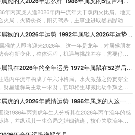
1986年属虎的人2026年怎么样 1986年属虎的5位吉利数字
986年丙寅虎人逢2026年丙午流年天干双丙火比肩。地支
合火局，火势炎炎，阳刃驾杀，主事业进取然易躁动；
克，需防破耗；健康留意心火过...
1992年属猴的人2026年运势 1992年属猴人2026年运势及运程
2年属猴的人即将迎来2026年。这一年是龙年，对属猴朋友
势会有新变化，整体运程，机遇与挑战并存，需要仔细
每个在领域的细节。整体运势...
1972年属鼠在2026年的全年运势 1972年属鼠在52岁后的运气
柱遇丙午流年构成子午六冲格局。水火激荡之势贯穿全
，财星逢驿马主动中求财，官印相生却藏比劫争辉之
借太岁相合之力可缓冲突，于...
1986年属虎的人2026年感情运势 1986年属虎的人这一生婚姻怎么样
围绕1986年丙寅虎年生人分析其在2026年丙午流年的感
脉络，并纵观其一生命局之婚姻轨迹，核心关联流年干
局之作用、夫妻宫动之...
2026年全年运势详解每月