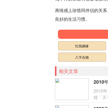
再情感上珍惜同伴侣的关系
良好的生活习惯。
红线姻缘
八字合婚
相关文章
2010
201
得「天
呈「木