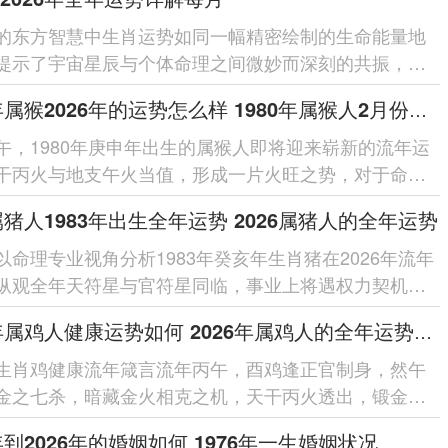
的东方智慧中生肖运势如同一幅精密绘制的生命能量地
提示了宇宙星辰与个体命理之间微妙而深刻的共振，对
人来讲踏入2026丙午...
1980年属猴2026年的运势怎么样 1980年属猴人2月份运程
午，1980年庚申年出生的属猴人即将迎来崭新的流年运
干丙火与地支午火当值，形成一片火旺之势，对于命局
猴人来讲此为奋发有为的机...
6属猪人1983年出生全年运势 2026属猪人的全年运势
以命理专业视角分析1983年癸亥年生肖猪在2026年流年
纵观全年天符星与官符星同临，事业上将遇权力契机却
非；天财星暗合太岁，财运...
2026年属鸡人健康运势如何 2026年属鸡人的全年运势如何
生肖鸡健康流年箴言流年丙午，酉鸡逢正官制身，然午
金之七杀，暗藏金火相克之机，天干丙火透出，锻金太
心肺燥热、炎症突发，幸有「龙...
6年到2026年的婚姻如何 1976年一生婚姻状况