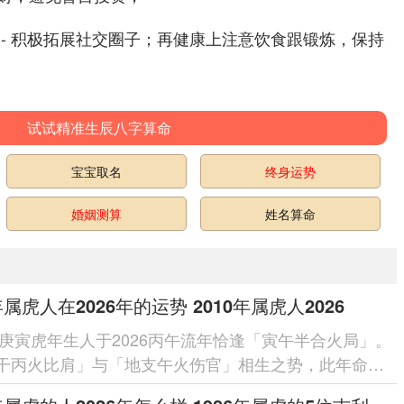
 - 积极拓展社交圈子；再健康上注意饮食跟锻炼，保持
试试精准生辰八字算命
宝宝取名
终身运势
婚姻测算
姓名算命
年属虎人在2026年的运势 2010年属虎人2026
0年庚寅虎年生人于2026丙午流年恰逢「寅午半合火局」。
干丙火比肩」与「地支午火伤官」相生之势，此年命局
火通明」之象，主聪慧...