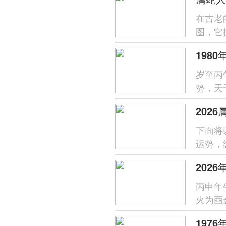
在古老
图，它
于属蛇之
岁至丙
势，天
喜火的
202
下面将
运势，
易惹是
丙申年
火为酉
过需防
197