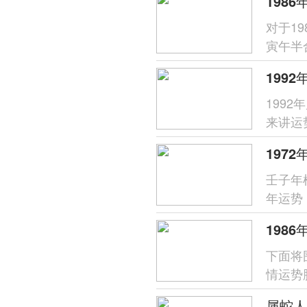
对于1
寅午半
财星受
199
来讲运
分析，
壬子年
年运势
象，唯
下面将
情运势
支对命
属蛇人