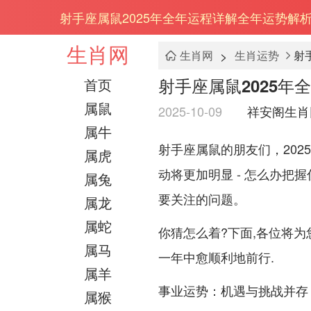
射手座属鼠2025年全年运程详解全年运势解
生肖网
>
生肖网
生肖运势
射
射手座属鼠2025年
首页
属鼠
2025-10-09
祥安阁生肖
属牛
射手座属鼠的朋友们，202
属虎
动将更加明显 - 怎么办把
属兔
要关注的问题。
属龙
属蛇
你猜怎么着?下面,各位将为
属马
一年中愈顺利地前行.
属羊
事业运势：机遇与挑战并存
属猴