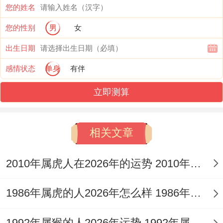
您的姓名
度。
您的性别
男
女
“哎；感觉身体不大吃不消啦”.
出生日期
这时候一定要看合理作息，别频繁地熬夜刷
感情状态
单身
有伴
手机可能写作业。
立即测算
还有饮食方面 - 别光想着吃那些垃圾食品 -
“吃点健康的不香吗？
相关文章
”多吃蔬菜水果，多运动运动,比方说每天跑
2010年属虎人在2026年的运势 2010年属虎人2026
跑步。这样不仅能保持好身材，“身体倍儿
棒,吃嘛嘛香”.
1986年属虎的人2026年怎么样 1986年属虎的5位吉利数字
1992年属猴的人2026年运势 1992年属猴人2026年运势及运程