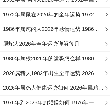
家庭关系:温馨相伴 - 稍有摩擦- 家庭方面；
1972年属鼠在2026年的全年运势 1972年属鼠在52岁后的运气
2025年总体来说是温馨的.
1986年属虎的人2026年感情运势 1986年属虎的人这一生婚姻怎么样
比方说还有父母在生活习惯上看法各异~“我
的想法也有道理呀！
属蛇人2026年全年运势详解每月
你猜怎么着？
1980年属猴2026年的运势怎么样 1980年属猴人2月份运程
”父母左右会催促写作业还是早点睡觉。这
2026属猪人1983年出生全年运势 2026属猪人的全年运势
行不行就是说？这时候，耐心地还有父母沟
通，显示证明自己的想法，也就没什么东西
2026年属鸡人健康运势如何 2026年属鸡人的全年运势如何
大问题.
1976年到2026年的婚姻如何 1976年一生婚姻状况
家里会有不少温馨的小时刻;一起吃顿好饭