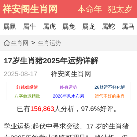
祥安阁生肖网
本命年
犯太岁
属鼠
属牛
属虎
属兔
属龙
属蛇
属马
>
生肖网
生肖运势
17岁生肖猪2025年运势详解
2025-08-17
祥安阁生肖网
红线姻缘簿
终身运势
26财运不好化解
八字命运精批
2026年风水布局
运气不好的生肖
已有
156,863
人分析，
97.6%
好评。
学业运势:起伏中寻求突破、17 岁的生肖猪