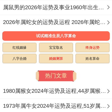
聊聊心里话，那感觉真是太棒啦！
属鼠男的2026年运势及事业1960年出生的命运 属鼠男的2026婚姻
2025年对于 17 岁生肖猪来说虽有坎坷，但
2026年属蛇女的运势及运程 2026年属蛇女全年运势及运程
机遇多多。
试试精准生辰八字算命
约莫随身佩戴祥安阁财路联吉吊坠、化解也
红线姻缘
宝宝取名
终身运势
许有的不利因素...
八字合婚
婚姻测算
姓名算命
要知道 -运势这只东西;说不准,咱不怕,稳稳
当向前冲 - 美好将来在招手！
热门文章
1980属猴女2024年运势及运程,44岁属猴人2024全年每月运势女性如何
1973年属牛女2024年运势及运程,51岁属牛人2024全年每月运势女性如何