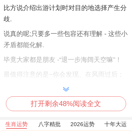
比方说介绍出游计划时对目的地选择产生分
歧.
说真的呢;只要多一些包容还有理解 - 这些小
矛盾都能化解.
毕竟大家都是朋友 -“退一步海阔天空嘛”！
最值得注意的是~你会发现、在风雨过后；
友情没想到会进一步坚固。
打开剩余48%阅读全文
健康运势：注意细节;活力满满,健康方面 在
2025年生肖猪的孩子们可得留点儿神...
生肖运势
八字精批
2026运势
十年大运
长时间的学习还有活动 上下会引起疲劳过