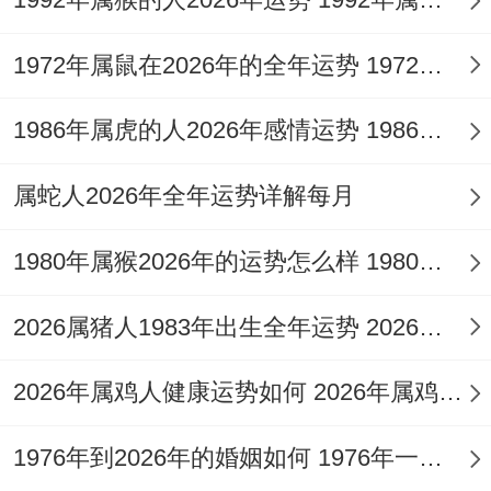
理解对方一些 - 通过良好的沟通来解决问题.
1972年属鼠在2026年的全年运势 1972年属鼠在52岁后的运气
单身属鸡女在寻找爱情的道路上说不定会遇
到一些挫折;但不要灰心丧气。
1986年属虎的人2026年感情运势 1986年属虎的人这一生婚姻怎么样
“我相信，好对象迟早会出现的！”
属蛇人2026年全年运势详解每月
健康运势：注意劳逸结合，既然。
1980年属猴2026年的运势怎么样 1980年属猴人2月份运程
的原因工作与生活的压力;属鸡女的健康说不
定会一定关系到！长时间的工作会让她们感
2026属猪人1983年出生全年运势 2026属猪人的全年运势
到疲惫不堪...“累死我啦！
2026年属鸡人健康运势如何 2026年属鸡人的全年运势如何
怎么着么累呀！”着时候 - 属鸡女要看劳逸结
合、适当休息同放松,不能让自己过度劳累.
1976年到2026年的婚姻如何 1976年一生婚姻状况