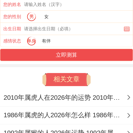
您的姓名
多。但属鸡女一定要谨慎选择投资项目、避
您的性别
男
女
免盲目跟着风、以防带来经济损失。
出生日期
“着投资可得小心着点；不能冲动！”
感情状态
单身
有伴
感情运势：波折中见真情；
立即测算
对于属鸡女来说感情方面说不定会经历一些
波折.在跟着伴侣的相处中因为...的原因工作
相关文章
压力等因素，说不定会产生一些矛盾同争
2010年属虎人在2026年的运势 2010年属虎人2026
吵.“哎呀；
怎么又吵起来了呀！
1986年属虎的人2026年怎么样 1986年属虎的5位吉利数字
”着时候，属鸡女一定得学会换位思考，多
1992年属猴的人2026年运势 1992年属猴人2026年运势及运程