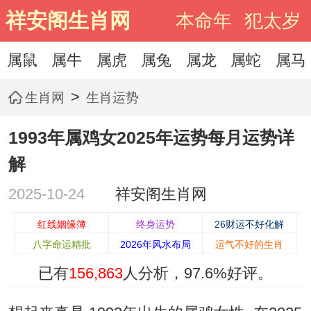
祥安阁生肖网
本命年
犯太岁
属鼠
属牛
属虎
属兔
属龙
属蛇
属马
>
生肖网
生肖运势
1993年属鸡女2025年运势每月运势详
解
2025-10-24
祥安阁生肖网
红线姻缘簿
终身运势
26财运不好化解
八字命运精批
2026年风水布局
运气不好的生肖
已有
156,863
人分析，
97.6%
好评。