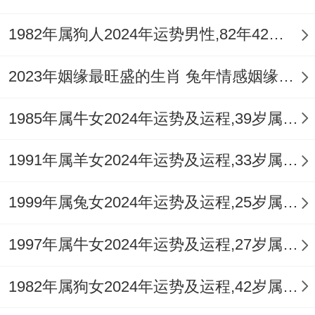
“有你在~我就觉得安心！
1982年属狗人2024年运势男性,82年42岁属狗男2024年每月运程怎么样
”、健康上时刻关注自己的身体状况 -定期进
2023年姻缘最旺盛的生肖 兔年情感姻缘运比较旺的属相
行体检...
1985年属牛女2024年运势及运程,39岁属牛人2024全年每月运势女性如何
合理安排工作与休息时间 让自己保持良好的
1991年属羊女2024年运势及运程,33岁属羊人2024全年每月运势女性如何
精神状态.“除非…否则当有了好身体,可不能
忽视！
1999年属兔女2024年运势及运程,25岁属兔人2024全年每月运势女性如何
1993年属鸡女在2025年虽说如此说不定会
1997年属牛女2024年运势及运程,27岁属牛人2024全年每月运势女性如何
面临一些不轻松与挑战;但只要她们保持向上
的心态- 努力奋斗、相信一定能够在每一个
1982年属狗女2024年运势及运程,42岁属狗人2024全年每月运势女性如何
领域取得不错的成绩。