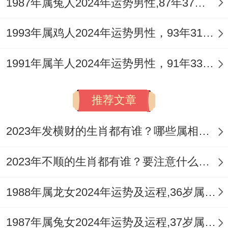
1987年属兔人2024年运势男性,87年37岁属兔男2024年每月运程怎么样
不不难！
“我能行~我一定能做得更好！”
1993年属鸡人2024年运势男性，93年31岁属鸡男2024年每月运程怎么样
财运方面 -坦白说制定合理的理财计划。
1991年属羊人2024年运势男性，91年33岁属羊男2024年每月运程怎么样
避免不一定得要的开支。对于投资...要多做
推荐文章
功课 了解市场动态- 谨慎做出决策！
“钱要花在刀刃上投资也要稳稳当！
2023年发横财的生肖都有谁？哪些属相财运旺盛？
”
2023年不顺的生肖都有谁？要注意什么呢？
感情上珍惜身边的人用心经营感情。
1988年属龙女2024年运势及运程,36岁属龙人2024全年每月运势女性如何
遇到问题，不要逃避、而事共同解决！
1987年属兔女2024年运势及运程,37岁属兔人2024全年每月运势女性如何