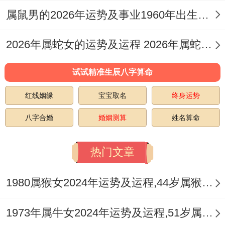
也要看饮食同锻炼、保持良好的生活习
属鼠男的2026年运势及事业1960年出生的命运 属鼠男的2026婚姻
惯。“为了身体，我一定要好好照顾自己！”
2026年属蛇女的运势及运程 2026年属蛇女全年运势及运程
一定得注意的事2025年
犯太岁
的生肖一共有
4 个:生肖蛇 2025年值太岁、生肖猴 2025年
试试精准生辰八字算命
刑太岁同破太岁、生肖猪 2025年冲太岁、
红线姻缘
宝宝取名
终身运势
生肖虎 2025年害太岁、2025年太岁方位在
八字合婚
婚姻测算
姓名算命
东南方位,2025年岁破方在西北方位。
热门文章
长期而言、
对于 1993年属鸡女来说在2025年也有机会
1980属猴女2024年运势及运程,44岁属猴人2024全年每月运势女性如何
通过佩戴一些吉祥物来化解说不定的霉运。
1973年属牛女2024年运势及运程,51岁属牛人2024全年每月运势女性如何
增添运势.