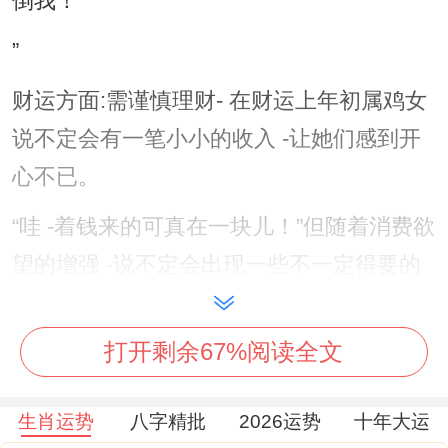
倒我！
”
财运方面:需谨慎理财- 在财运上年初属鸡女
说不定会有一笔小小的收入 -让她们感到开
心不已。
“哇 -着钱来的可真在一块儿！”但随着消费欲
望的增强 -说不定会出现一些不一定得要的
开支...
打开剩余67%阅读全文
一定得提醒属鸡女们- 要理性消费。
不能盲目跟着风。“哼、我才不会乱花钱
生肖运势
八字精批
2026运势
十年大运
呢！”在中后期 -投资机会说不定会渐渐增