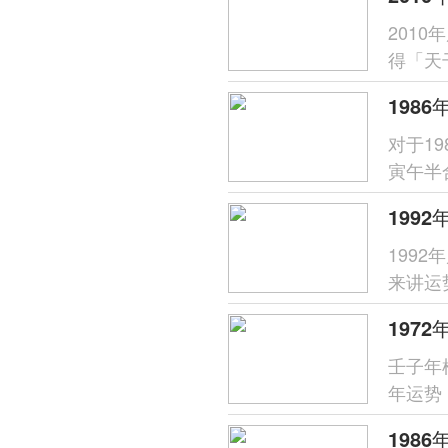
201
得「天
呈「木
对于1
寅午半
财星受
199
来讲运
分析，
壬子年
年运势
象，唯