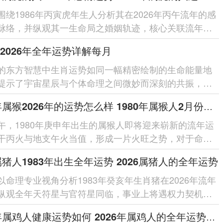
围绕1986年丙寅虎年生人分析其在2026年丙午流年的感
脉络，并纵观其一生命局之婚姻轨迹，核心关联流年干
局之作用、夫妻宫动之...
2026年全年运势详解每月
的东方智慧中生肖运势如同一幅精密绘制的生命能量地
提示了宇宙星辰与个体命理之间微妙而深刻的共振，对
人来讲踏入2026丙午...
1980年属猴2026年的运势怎么样 1980年属猴人2月份运程
午，1980年庚申年出生的属猴人即将迎来崭新的流年运
干丙火与地支午火当值，形成一片火旺之势，对于命局
猴人来讲此为奋发有为的机...
6属猪人1983年出生全年运势 2026属猪人的全年运势
以命理专业视角分析1983年癸亥年生肖猪在2026年流年
纵观全年天符星与官符星同临，事业上将遇权力契机却
非；天财星暗合太岁，财运...
2026年属鸡人健康运势如何 2026年属鸡人的全年运势如何