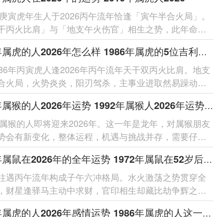
0年庚寅虎年生人于2026丙午流年恰逢「寅午半合火局」。
干丙火比肩」与「地支午火伤官」相生之势，此年命局
火通明」之象，主聪慧...
1986年属虎的人2026年怎么样 1986年属虎的5位吉利数字
986年丙寅虎人逢2026年丙午流年天干双丙火比肩。地支
合火局，火势炎炎，阳刃驾杀，主事业进取然易躁动；
克，需防破耗；健康留意心火过...
1992年属猴的人2026年运势 1992年属猴人2026年运势及运程
2年属猴的人即将迎来2026年。这一年是龙年，对属猴朋友
势会有新变化，整体运程，机遇与挑战并存，需要仔细
每个在领域的细节。整体运势...
1972年属鼠在2026年的全年运势 1972年属鼠在52岁后的运气
柱遇丙午流年构成子午六冲格局。水火激荡之势贯穿全
，财星逢驿马主动中求财，官印相生却藏比劫争辉之
借太岁相合之力可缓冲突，于...
1986年属虎的人2026年感情运势 1986年属虎的人这一生婚姻怎么样