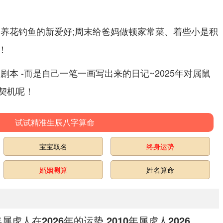
个养花钓鱼的新爱好;周末给爸妈做顿家常菜、着些小是积
！
剧本 -而是自己一笔一画写出来的日记~2025年对属鼠
契机呢！
试试精准生辰八字算命
宝宝取名
终身运势
婚姻测算
姓名算命
年属虎人在2026年的运势 2010年属虎人2026