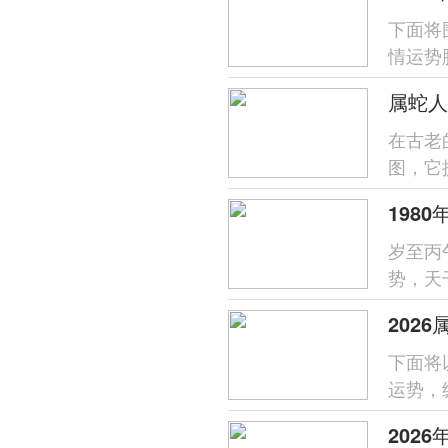
下面将
情运势
支对命
属蛇人
在古老
图，它
于属蛇之
岁至丙
势，天
喜火的
202
下面将
运势，
易惹是