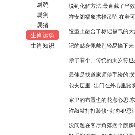
属鸡
说到化解方法;最直截了当
属狗
祥安阁福象拱禄吊坠 在着
属猪
造型上融合了标记福气的大象
生肖运势
生肖知识
记的贴身佩戴别轻易摘下来 
除了着个、传统的太岁符也
最佳是找道家师傅手绘的;
包夹层里 -出门在外心里踏
家里的布置也的花点心思.东
许敲敲打打装修~好办犯忌
没问题在客厅角落摆个麒麟