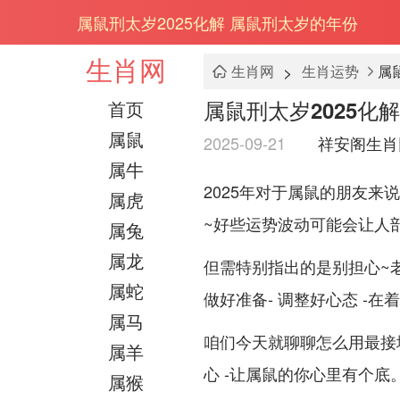
属鼠刑太岁2025化解 属鼠刑太岁的年份
生肖网
>
生肖网
生肖运势
属
属鼠刑太岁2025化
首页
属鼠
2025-09-21
祥安阁生肖
属牛
2025年对于属鼠的朋友
属虎
~好些运势波动可能会让人
属兔
属龙
但需特别指出的是别担心~
属蛇
做好准备- 调整好心态 -
属马
咱们今天就聊聊怎么用最接
属羊
心 -让属鼠的你心里有个底
属猴