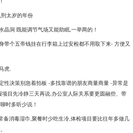
！
水晶洞 既能调节气场又能助眠,一举两的！
身带个五帝钱挂在行李箱上过安检都不用取下来- 方便又
马虎.
性决策别急着拍板 -多找靠谱的朋友商量商量 -异常是
回报项目先冷静三天再说.办公室人际关系要更圆融些、带
闲聊时多听少说！
常备消毒湿巾,聚餐时少吃生冷,体检项目要比往年多做几
节。