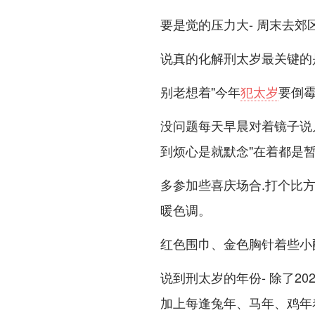
要是觉的压力大- 周末去郊
说真的化解刑太岁最关键的
别老想着"今年
犯太岁
要倒霉
没问题每天早晨对着镜子说几
到烦心是就默念"在着都是暂
多参加些喜庆场合.打个比方
暖色调。
红色围巾、金色胸针着些小
说到刑太岁的年份- 除了2
加上每逢兔年、马年、鸡年