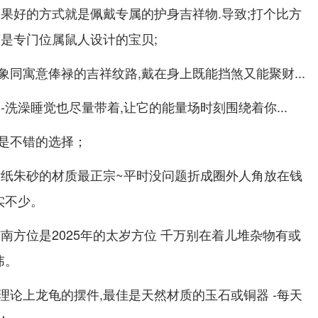
效果好的方式就是佩戴专属的护身吉祥物.导致;打个比方
可是专门位属鼠人设计的宝贝;
同寓意俸禄的吉祥纹路,戴在身上既能挡煞又能聚财...
-洗澡睡觉也尽量带着,让它的能量场时刻围绕着你...
是不错的选择；
黄纸朱砂的材质最正宗~平时没问题折成圈外人角放在钱
实不少。
南方位是2025年的太岁方位 千万别在着儿堆杂物有或
讳。
理论上龙龟的摆件,最佳是天然材质的玉石或铜器 -每天