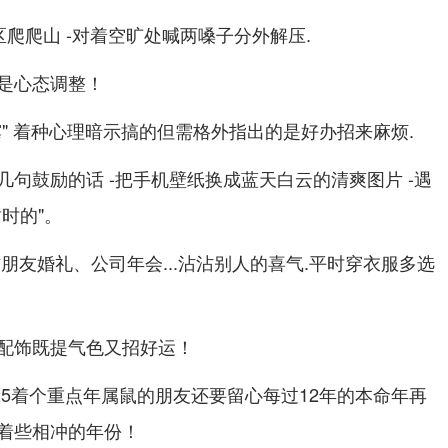
区爬爬山 -对着空旷处喊两嗓子分外解压.
是心态调整！
" 着种心理暗示搞的但需格外指出的是好办招来麻烦.
句鼓励的话 -把手机壁纸换成蓝天白云的清爽图片 -遇
时的"。
朋友婚礼、公司年会...沾沾别人的喜气.平时穿衣服多选
配饰既提气色又招好运！
025着个重点年属鼠的朋友还要留心每过12年的本命年再
着些相冲的年份！