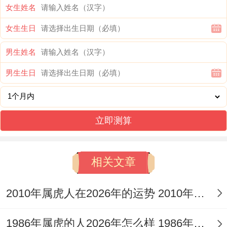
女生姓名
财富篇:正财稳健 副业打开新天地 - 钱包鼓
女生生日
起来的速度会比预想的快、更是六月过后 某
男生姓名
个合作项目带来的分成估计会让你惊喜。
男生生日
说实话~
做自媒体的小伙伴要看了,下半年粉丝量会有
立即测算
波小爆发;接广告时记得留个心眼~别签独家
协议束缚了自己...
相关文章
投资在领域 有个有意思的现象、许多双子座
女生这年靠“闺蜜经济”赚到了外快...打个比
2010年属虎人在2026年的运势 2010年属虎人2026
方帮朋友设计婚礼请柬！
1986年属虎的人2026年怎么样 1986年属虎的5位吉利数字