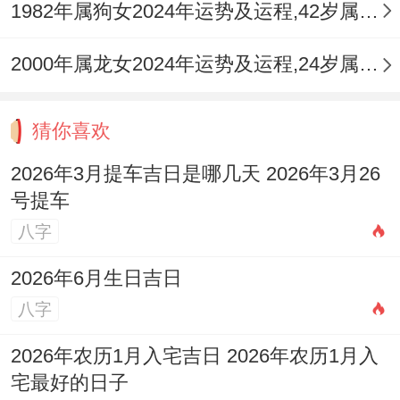
决策；
1982年属狗女2024年运势及运程,42岁属狗人2024全年每月运势女性如何
我有个朋友就遇到过~还是婚姻里的细心经
2000年属龙女2024年运势及运程,24岁属龙人2024全年每月运势女性如何
营,都有要你们发挥双子座特有的灵活性同洞
察力！
猜你喜欢
记住；好运从来不是等来的—那些深夜修改
2026年3月提车吉日是哪几天 2026年3月26
的方法、精心准备的约会、还有坚持打卡的
号提车
运动计划、终将在某个转角处绽放成惊喜.把
八字
握住眼前的机遇；
2026年6月生日吉日
用智慧跟着热情书写属于自己的精彩篇章~
八字
当2025年的日历翻到说白了一页时你定会感
2026年农历1月入宅吉日 2026年农历1月入
激这年全力以赴的自己。
宅最好的日子