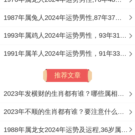
健康篇:精力管理是成功基石 - 别被表面的活
1987年属兔人2024年运势男性,87年37岁属兔男2024年每月运程怎么样
力四射骗了,四月份同十一月份要更注意亚健
康问题...
1993年属鸡人2024年运势男性，93年31岁属鸡男2024年每月运程怎么样
有个996的双子座白领就是连续加班后突发
1991年属羊人2024年运势男性，91年33岁属羊男2024年每月运程怎么样
耳鸣，后来靠每天午休二十分钟的冥想恢复
了状态.建议在手机设个健康提醒；
推荐文章
每小时起来活动五分钟。
2023年发横财的生肖都有谁？哪些属相财运旺盛？
饮食在领域 有个新趋势值得尝试—地中海饮
食法...深圳某互联网公司的双子座女生组了
2023年不顺的生肖都有谁？要注意什么呢？
个轻食打卡群、三个月集体瘦了八斤不说皮
1988年属龙女2024年运势及运程,36岁属龙人2024全年每月运势女性如何
肤状态都变好了...