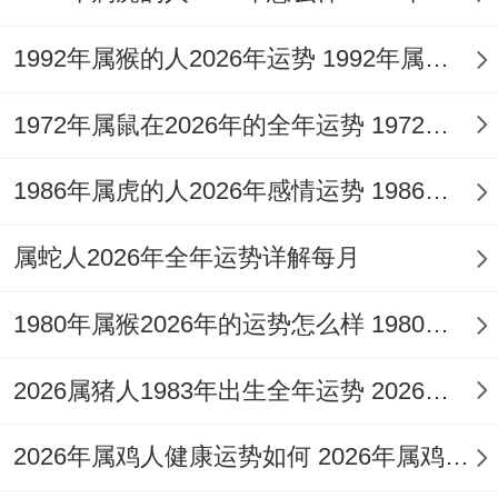
好像组团做代购。但需非常指出的是要提醒
1992年属猴的人2026年运势 1992年属猴人2026年运势及运程
的是八月前后别碰高风险理财。有个做美妆
博主的姐妹就是盲目跟着风炒虚拟币、差点
1972年属鼠在2026年的全年运势 1972年属鼠在52岁后的运气
把上半年赚的都赔进去。
1986年属虎的人2026年感情运势 1986年属虎的人这一生婚姻怎么样
说到开源节流- 有个生活小妙招老实讲值得
分享：利用你们双子座的社交天赋;把闲置物
属蛇人2026年全年运势详解每月
品挂在二手平台时配上段有趣的故事描述~
1980年属猴2026年的运势怎么样 1980年属猴人2月份运程
成交率能提高三成。
2026属猪人1983年出生全年运势 2026属猪人的全年运势
2026年属鸡人健康运势如何 2026年属鸡人的全年运势如何
认识个上海姑娘；靠卖中古包半年赚了台单