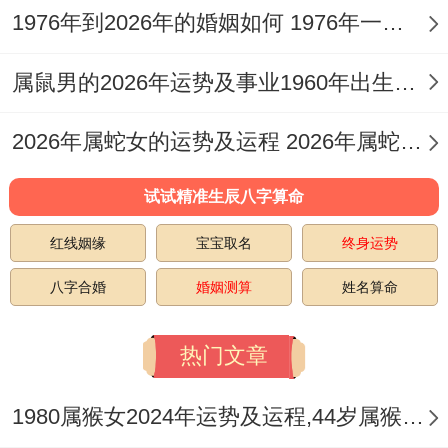
1976年到2026年的婚姻如何 1976年一生婚姻状况
反相机的钱.在某些情况下,
我和你讲，情篇:婚运当头~幸福有有必须主
属鼠男的2026年运势及事业1960年出生的命运 属鼠男的2026婚姻
动把握 -单身的双子座女生这年桃花旺到离
2026年属蛇女的运势及运程 2026年属蛇女全年运势及运程
谱 -二月份的相亲局估计会遇见真命天子。
有个北京姑娘就是在剧本杀店拼车时认识了
试试精准生辰八字算命
这时候的未婚夫- 关键方法是:玩情感本别选
红线姻缘
宝宝取名
终身运势
太强势的角色 -适当示弱倒是更能激发对方
八字合婚
婚姻测算
姓名算命
保护欲。
热门文章
正在谈婚论嫁的要看了~五月同十月是办婚
礼的黄金月份...其深层原因是何事?!
1980属猴女2024年运势及运程,44岁属猴人2024全年每月运势女性如何