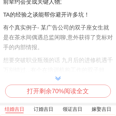
前辈约会变成关键人物;
TA的经验之谈能帮你避开许多坑！
有个真实例子- 某广告公司的双子座女生就
是在茶水间偶遇总监闲聊,意外获得了竞标对
手的内部情报。
想要突破职业瓶颈的话 九月后的进修机遇千
万别错过...有个在培训机构工作的双子姐
妹，去年报了个数据找原因速成班;于是年底
就被提拔位项目主管.
打开剩余70%阅读全文
记住~这年学的新技能都会变成明年升职加
结婚吉日
订婚吉日
领证吉日
嫁娶吉日
薪的.