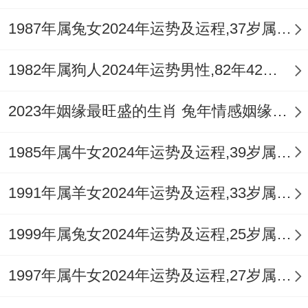
重点是要把橄榄油、坚果同深海鱼列入采购
1987年属兔女2024年运势及运程,37岁属兔人2024全年每月运势女性如何
清单.
1982年属狗人2024年运势男性,82年42岁属狗男2024年每月运程怎么样
想要化解本命年的运势波动；
2023年姻缘最旺盛的生肖 兔年情感姻缘运比较旺的属相
能够随身佩戴
祥安阁联吉红绳
！这个可不是
信仰,有个开工作室的姑娘自从戴了红绳;谈
1985年属牛女2024年运势及运程,39岁属牛人2024全年每月运势女性如何
成了拖了半年的合作案，她说在这是给自己
1991年属羊女2024年运势及运程,33岁属羊人2024全年每月运势女性如何
阳光的的的心理暗示！
1999年属兔女2024年运势及运程,25岁属兔人2024全年每月运势女性如何
通过我有个朋友就遇到过 -在2025年的门槛
回望~属蛇的双子座女生会发现，这年的分
1997年属牛女2024年运势及运程,27岁属牛人2024全年每月运势女性如何
别选择都在位前景铺路.不管是职场上的果断