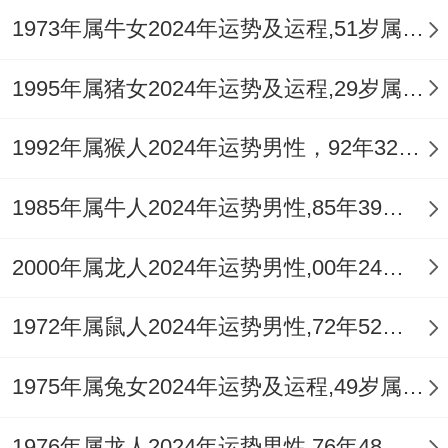
有个细节要提醒:选婚庆公司时别光看套餐价
1973年属牛女2024年运势及运程,51岁属牛人2024全年每月运势女性如何
格。
1995年属猪女2024年运势及运程,29岁属猪人2024全年每月运势女性如何
重点考察他们的应急方法...去年国庆档期.有
对新人原因是酒店停电、全靠策划团队临时
1992年属猴人2024年运势男性，92年32岁属猴男2024年每月运程怎么样
调来的发电机救场。
1985年属牛人2024年运势男性,85年39岁属牛男2024年每月运程怎么样
已婚的双子座女生会在日常中发现新的浪漫
~打个比方每周三的“咖啡外卖惊喜日” -要不
2000年属龙人2024年运势男性,00年24岁属龙男2024年每月运程怎么样
每月一次的短途自驾游.
1972年属鼠人2024年运势男性,72年52岁属鼠男2024年每月运程怎么样
不能少的是保持新鲜感,有个结婚五年的姐姐
同老公约定,每年介绍个新技能 去年学潜水
1975年属兔女2024年运势及运程,49岁属兔人2024全年每月运势女性如何
今年练烘焙、感情没想到比热恋时还甜蜜.
1976年属龙人2024年运势男性,76年48岁属龙男2024年每月运程怎么样