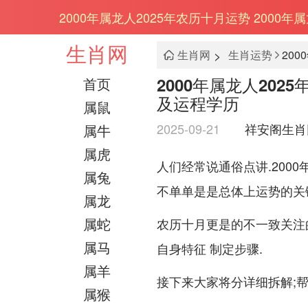
2000年属龙人2025年农历十月运势 2000年
生肖网
>
生肖网
生肖运势
2000年属龙人202
首页
及运程学历
属鼠
2025-09-21
祥安阁生肖
属牛
属虎
人们经常说通俗点讲.200
属兔
不单单是是总体上运势的关
属龙
属蛇
农历十月更是的不一致关注
属马
自身特征 制定步骤.
属羊
接下来大家将分详细拆解;
属猴