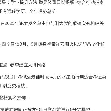
警；学业提升方法,举足轻重日期提醒 -综合行动指南
运势还有运程学历、全年运势总览
不在2025年犯太岁名单中但与刑太岁的猴确实有相破关
东西？建议3月、9月随身携带祥安阁火凤送印吊坠化解
重点 -春季建立人脉网络
全程规划- 考试运最佳时段 4月的水星顺行期适合考证类
利于创意类考核。
榜扬名挂饰...
摆放在房间正东方~每日学习前进行5分钟冥想...