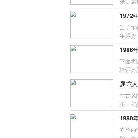
来讲运
分析，
壬子年
年运势
象，唯
下面将
情运势
支对命
属蛇人
在古老
图，它
于属蛇之
岁至丙
势，天