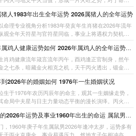
猴人来讲此为奋发有为的机...
6属猪人1983年出生全年运势 2026属猪人的全年运势
以命理专业视角分析1983年癸亥年生肖猪在2026年流年
纵观全年天符星与官符星同临，事业上将遇权力契机却
非；天财星暗合太岁，财运...
2026年属鸡人健康运势如何 2026年属鸡人的全年运势如何
生肖鸡健康流年箴言流年丙午，酉鸡逢正官制身，然午
金之七杀，暗藏金火相克之机，天干丙火透出，锻金太
心肺燥热、炎症突发，幸有「龙...
6年到2026年的婚姻如何 1976年一生婚姻状况
位生于1976年农历丙辰年的命主，观其一生姻缘走势，
其命局中夫星与日主力量动态平衡的漫长演绎。丙火日
于辰月食神当令，看似性情...
属鼠男的2026年运势及事业1960年出生的命运 属鼠男的2026婚姻
门，1960年庚子年生属鼠男2026年逢冲太岁，运势多有
天干丙火克庚金，事业易遇压力，然地支子午相冲亦激