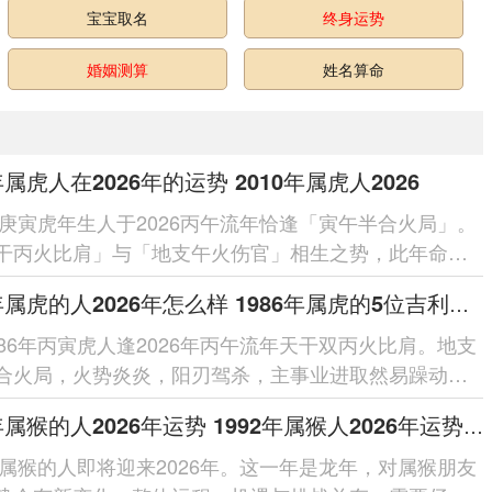
宝宝取名
终身运势
婚姻测算
姓名算命
年属虎人在2026年的运势 2010年属虎人2026
0年庚寅虎年生人于2026丙午流年恰逢「寅午半合火局」。
干丙火比肩」与「地支午火伤官」相生之势，此年命局
火通明」之象，主聪慧...
1986年属虎的人2026年怎么样 1986年属虎的5位吉利数字
986年丙寅虎人逢2026年丙午流年天干双丙火比肩。地支
合火局，火势炎炎，阳刃驾杀，主事业进取然易躁动；
克，需防破耗；健康留意心火过...
1992年属猴的人2026年运势 1992年属猴人2026年运势及运程
2年属猴的人即将迎来2026年。这一年是龙年，对属猴朋友