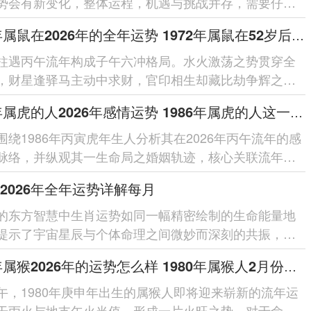
势会有新变化，整体运程，机遇与挑战并存，需要仔细
每个在领域的细节。整体运势...
1972年属鼠在2026年的全年运势 1972年属鼠在52岁后的运气
柱遇丙午流年构成子午六冲格局。水火激荡之势贯穿全
，财星逢驿马主动中求财，官印相生却藏比劫争辉之
借太岁相合之力可缓冲突，于...
1986年属虎的人2026年感情运势 1986年属虎的人这一生婚姻怎么样
围绕1986年丙寅虎年生人分析其在2026年丙午流年的感
脉络，并纵观其一生命局之婚姻轨迹，核心关联流年干
局之作用、夫妻宫动之...
2026年全年运势详解每月
的东方智慧中生肖运势如同一幅精密绘制的生命能量地
提示了宇宙星辰与个体命理之间微妙而深刻的共振，对
人来讲踏入2026丙午...
1980年属猴2026年的运势怎么样 1980年属猴人2月份运程
午，1980年庚申年出生的属猴人即将迎来崭新的流年运
干丙火与地支午火当值，形成一片火旺之势，对于命局