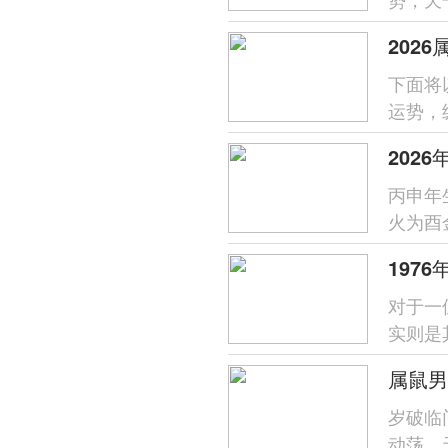
喜火的
202
下面将
运势，
易惹是
丙申年
火为酉
过需防
197
对于一
实则是
主，生
岁破临
动荡，