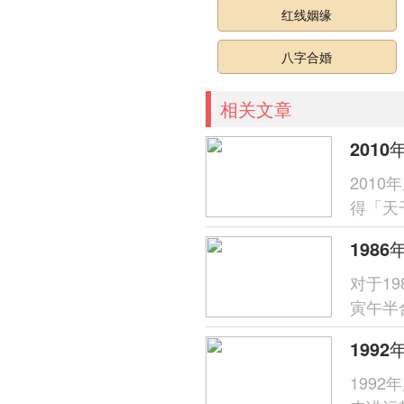
红线姻缘
八字合婚
相关文章
2010
201
得「天
呈「木
对于1
寅午半
财星受
199