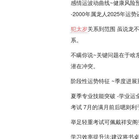
感情运波动曲线~健康风险预
-2000年属龙人2025年
犯太岁
关系到范围 虽说龙
系。
不瞒你说~关键问题在于啥
潜在冲突。
阶段性运势特征 ~季度进展
夏季专业技能突破 -学业运
考试 7月的满月前后嗯则
举足轻重考试可佩戴祥安阁登
学习效率提升法;建议将书桌