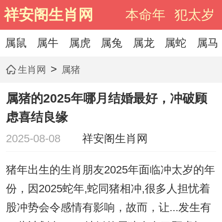
祥安阁生肖网
本命年
犯太岁
属鼠
属牛
属虎
属兔
属龙
属蛇
属马
>
生肖网
属猪
属猪的2025年哪月结婚最好，冲破顾
虑喜结良缘
2025-08-08
祥安阁生肖网
猪年出生的生肖朋友2025年面临冲太岁的年
份，因2025蛇年,蛇同猪相冲,很多人担忧着
股冲势会令感情有影响，故而，让...发生有