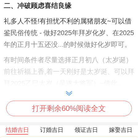
二、冲破顾虑喜结良缘
礼多人不怪!有担忧不利的属猪朋友~可以借
鉴民俗传统 - 做好2025年拜岁化岁、在2025
年的正月十五还没...的时候做好化岁即可。
有时间条件者尽量选择正月初八（太岁诞）
前往祈福上香,着一天刚好是太岁诞、可以拜
拜2025乙巳太岁（吴遂大将军）~借此。
其实吧，
打开剩余60%阅读全文
若不方便前往,或者家附近无供奉的场所 - 没
问题提前按民俗奉请一个属猪2025专属化冲
结婚吉日
订婚吉日
领证吉日
嫁娶吉日
岁的‘
祥安阁联吉锦袋
’，放在卧室床头附