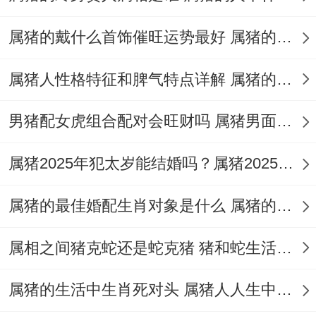
合月、着个月冬意消散，迎来春暖花开，是
属猪的戴什么首饰催旺运势最好 属猪的最旺最幸运颜色是什么色
一个充满生机与希望的月份！
其实吧，属猪朋友选择在着个月份结婚，寓
属猪人性格特征和脾气特点详解 属猪的人品怎么样很差吗
意着新生活的开始与美好未来的展望。
男猪配女虎组合配对会旺财吗 属猪男面对婚姻感情能专一吗
农历五月（壬午月）
属猪2025年犯太岁能结婚吗？属猪2025结婚吉日有哪些
着个月有【紫薇】星照拂属猪命宫，紫薇星
是吉祥之星 - 标记着尊贵和吉祥.
属猪的最佳婚配生肖对象是什么 属猪的婚姻状况能平稳一生吗
属猪者选择在2025年农历五月结婚，有助于
属相之间猪克蛇还是蛇克猪 猪和蛇生活中该怎么避免相克
提升婚姻的档次跟幸福感，为未来的生活打
下坚实的基础。
属猪的生活中生肖死对头 属猪人人生中贵人属相是什么