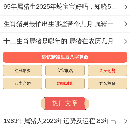
农历六月（癸未月）
95年属猪生2025年蛇宝宝好吗，知晓5个注意事项
2025年的农历六月同样是属猪的三合月,着
生肖猪男最怕出生哪些苦命几月 属猪一生要经历哪三大劫难
个月份的运势相对平稳,适合进行核心的决策
与行动。
十二生肖属猪是哪年的 属猪在农历几月出生是一等命
大家可能不知道，选择在着个月份结婚,有助
试试精准生辰八字算命
于婚姻生活的稳定同同谐！
红线姻缘
宝宝取名
终身运势
农历九月（丙戌月）
八字合婚
婚姻测算
姓名算命
此月是【百越】桃花星在属猪身边绽放的月
热门文章
份，桃花星主管感情跟姻缘，着个月份结婚
有助于提升婚姻的幸福感与甜蜜度。
1983年属猪人2023年运势及运程,83年出生的40岁生肖猪2023年每月运势详解