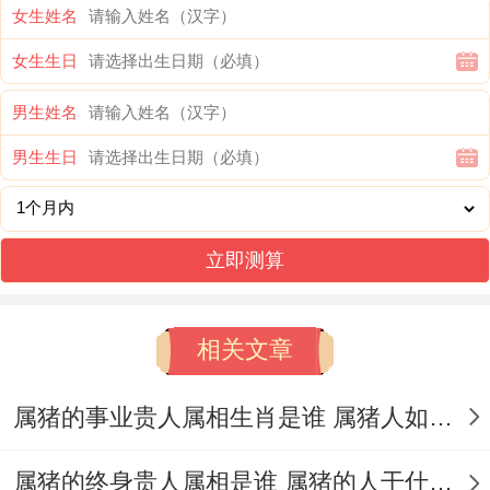
女生姓名
近，寓意岁煞远离、2025吉祥安康、鸿运连
女生生日
连。
男生姓名
在有伴侣的属猪朋友计划结婚或稳定感情
男生生日
者、行尝试双方手腕处佩戴一条辅助感情宫
稳定的‘
祥安阁九艳和合手链
’~寓意单身者早
日遇见正缘、喜结良缘;有伴侣者佩戴减少烂
立即测算
桃花滋扰，巩固感情、姻缘和美。
相关文章
三、属猪的2025年哪月结婚最好
农历二月（己卯月）
属猪的事业贵人属相生肖是谁 属猪人如何提高事业的运气
2025的农历二月（己卯月），卯月为属猪的
属猪的终身贵人属相是谁 属猪的人干什么行业最挣钱