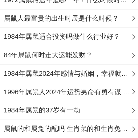
在享受收获财富果实时~要保持冷静跟理智,
属鼠人最富贵的出生时辰是什么时候？
合理规划财务,避免过度消费合冲动投资，保
护好果实...
1984年属鼠适合投资吗做什么行业好？
三、壬子年出生的人2025年感情
84年属鼠何时走大运能发财？
【紫薇】对于感情是有辅弼之力的、说明壬
1984年属鼠2024年感情与婚姻，幸福就在眼前
子年出生的属鼠者在2025年感情运势称得上
顺利！
1996年属鼠人2024年运势男命有勇有谋 28岁生肖鼠2024年每月运势男性
单身者有望遇到心仪的对象~开启一段美好
1984年属鼠的37岁有一劫
的恋情;有伴侣者则感情稳定~相互扶持,共度
美好时光...
属鼠的和属兔的配吗 生肖鼠的和生肖兔人婚姻相配吗