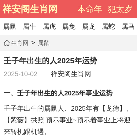
祥安阁生肖网
本命年
犯太岁
属鼠
属牛
属虎
属兔
属龙
属蛇
属马
>
生肖网
属鼠
壬子年出生的人2025年运势
2025-10-02
祥安阁生肖网
一、壬子年出生的人2025年事业运势
壬子年出生的属鼠人、2025年有【龙德】、
【紫薇】拱照,预示事业~预示着事业上将迎
来转机跟机遇。