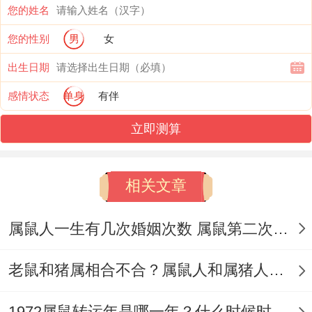
您的姓名
得回报。下半年，则可能出现一波【偏财】
您的性别
男
女
运，但同样必须谨慎对待，见好就收。
出生日期
要想加强财宫的巩固,可借2025八白财星之
感情状态
单身
有伴
力,【八白】2025年坐守在西南方,可能考虑
立即测算
在客厅或办公室、店铺的西南方放置一个‘
祥
安阁聚宝皆财
’，引动八白主动近身,寓意
2025财运亨通、八方来财。
相关文章
壬子年属鼠者~2025年财运上定要先守好财
属鼠人一生有几次婚姻次数 属鼠第二次婚姻能不能幸福
库，避免【暴败】、【天厄】凶煞的干扰、
老鼠和猪属相合不合？属鼠人和属猪人婚姻稳定
若是因一时财气好而高调张扬，易引起两颗
凶煞发挥作用、令财运受损.
1972属鼠转运年是哪一年？什么时候时来运转？