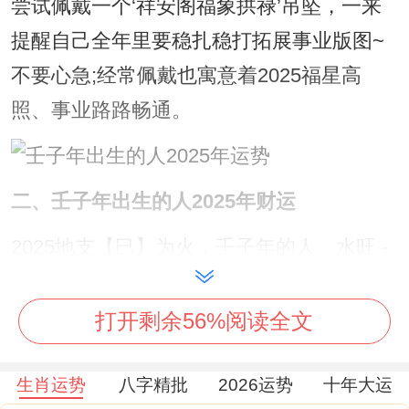
尝试佩戴一个‘祥安阁福象拱禄’吊坠，一来
提醒自己全年里要稳扎稳打拓展事业版图~
不要心急;经常佩戴也寓意着2025福星高
照、事业路路畅通。
二、壬子年出生的人2025年财运
2025地支【巳】为火，壬子年的人、水旺 -
水可克火 - 我克为财、没错，但需要消耗很
大精力，【子】的本气属于癸水~【巳】本
打开剩余56%阅读全文
气为丙火...
生肖运势
八字精批
2026运势
十年大运
上半年以【正财】为主，得通过辛勤付出获