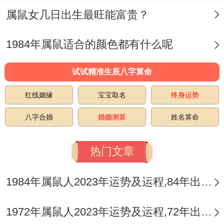
祥安阁提醒:2025年里要珍惜眼前人，多沟
属鼠女几日出生最旺能富贵？
通、多包容、共同营造与谐幸福的家庭氛
围...
1984年属鼠适合的颜色都有什么呢
四、壬子年出生的人2025年健康
试试精准生辰八字算命
健康受【天厄】、【暴败】的叨扰,壬子年出
红线姻缘
宝宝取名
终身运势
生的人在2025年需格外注意身体健康。
八字合婚
婚姻测算
姓名算命
可能会出现一些小毛病或意外情况，需及时
热门文章
就医并保持良好的生活习惯！要加强锻炼，
增强体质;保持规律的作息与饮食习惯;避免
1984年属鼠人2023年运势及运程,84年出生的39岁生肖鼠2023年每月运势详解
过度劳累跟精神压力;定期体检,及时发现及
1972年属鼠人2023年运势及运程,72年出生的51岁生肖鼠2023年每月运势如何
时就医,避免潜在的健康问题。