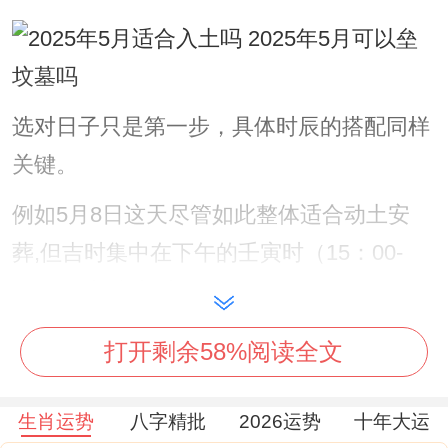
选对日子只是第一步，具体时辰的搭配同样
关键。
例如5月8日这天尽管如此整体适合动土安
葬,但吉时集中在下午的壬寅时（15：00-
17:00）与戊申时（15：00-17：00）。
有个真实例子就很有意思——去年清明前 -
打开剩余58%阅读全文
广西有位朋友特意选在辰时（7-9点）修整
祖坟，到头来当年家里新添了双胞胎。
生肖运势
八字精批
2026运势
十年大运