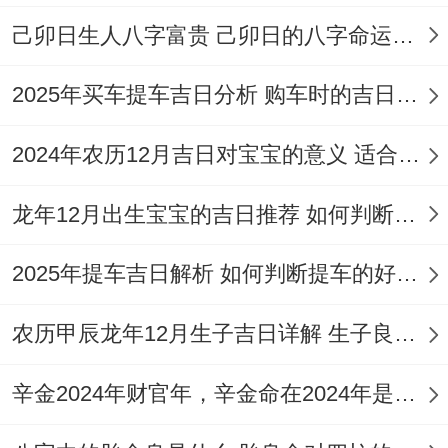
让...发生三年内家族成员接连生病。
己卯日生人八字富贵 己卯日的八字命运如何
说到底，选择2025年5月进行入土或垒坟这
2025年买车提车吉日分析 购车时的吉日与禁忌
类大事,既要尊重传统智慧，也要结合实际情
况灵活调整。
2024年农历12月吉日对宝宝的意义 适合龙年宝宝出生的日子有哪些
建议大家在确定具体日期前，最好咨询当地
龙年12月出生宝宝的吉日推荐 如何判断吉日是否适合宝宝
有经验的师傅、把家族成员的生肖、墓地方
2025年提车吉日解析 如何判断提车的好日子
位、天气因素等都考虑进去.
毕竟,慎终追远的心意最首要，选对方法才能
农历甲辰龙年12月生子吉日详解 生子良辰的影响因素
让这份心意真正福泽后人！下次给先人修整
辛金2024年财官年，辛金命在2024年是财官年还是财印年
墓地时记的提前三个月开始筹备、既要查黄
历看时辰，也要准备好应对突发状况的预案