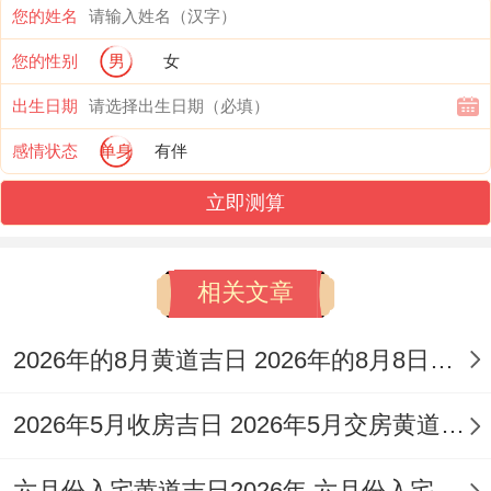
您的姓名
像5月25日这种天赦日，从卯时到酉时都算
吉时时间选择上会灵活很多。但切记要避开
您的性别
男
女
标注着"岁破""月破"的日子，比方说5月18日
出生日期
就明确写着"大凶勿用"！
感情状态
单身
有伴
说实话 -
立即测算
生肖方位要不一样注意
相关文章
操作过程中的禁忌事项
2026年的8月黄道吉日 2026年的8月8日是星期几
实际操作中还有很多细节要看。
比如迁坟前务必要检查墓碑字迹有没有完
2026年5月收房吉日 2026年5月交房黄道吉日
整，有破损要及时修补。河南有位老师傅分
六月份入宅黄道吉日2026年 六月份入宅黄道吉日查询