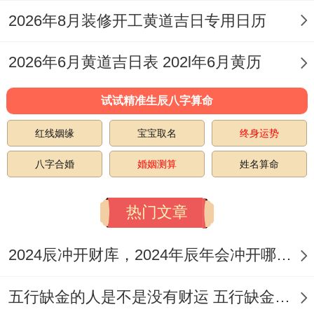
现代人还面临一个新问题——气候变化对传
2026年8月装修开工黄道吉日专用日历
统习俗的影响。
2026年6月黄道吉日表 202l年6月黄历
像2024年多地暴雨让...发生坟茔受损的情
试试精准生辰八字算命
况，2025年就要引以为戒。有位福建的朋友
就分享、他们特意选在5月25日这个天赦日
红线姻缘
宝宝取名
终身运势
修坟,到头来碰巧遇到小雨，倒是应了"遇水
八字合婚
婚姻测算
姓名算命
则发"的老话。
热门文章
但要看、假定遇到 天气，哪怕黄历写着吉日
也要暂缓、毕竟安全才是第一位的。此刻提
2024辰冲开财库，2024年辰年会冲开哪些人的财库
倡生态安葬,修坟时要尽量减少对周边植被的
五行缺金的人是不是没有财运 五行缺金的人命运好不好
损坏，有位浙江的例子就因过度硬化墓地，