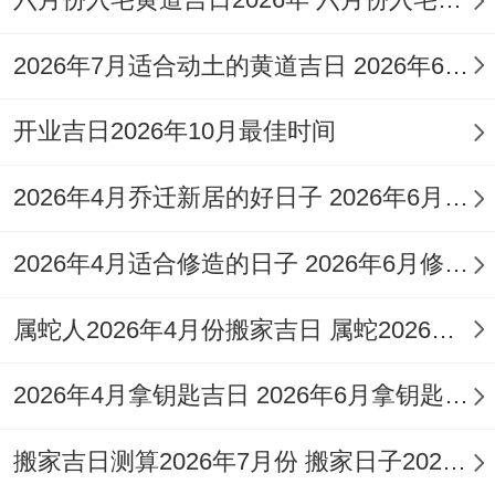
享过经验:去年他们处理过一座民国时期的祖
坟，发现棺材板有裂痕，特意选了5月22日
2026年7月适合动土的黄道吉日 2026年6月动土的黄道吉日
这个"大利求财"的日子重新下葬，结果当年
开业吉日2026年10月最佳时间
家族生意就转亏为盈。
而修坟时的供品摆放也有讲究，水果要选苹
2026年4月乔迁新居的好日子 2026年6月乔迁入宅最好的日子
果、橘子这类圆形果实~糕点则要避开带馅
2026年4月适合修造的日子 2026年6月修造吉日
的,取"圆满无缺"的寓意。
属蛇人2026年4月份搬家吉日 属蛇2026年4月最佳乔迁日期
要我说啊~最忌讳的就是在墓地大声喧哗~有
位东北的例子就是由于工人施工时说笑，导
2026年4月拿钥匙吉日 2026年6月拿钥匙的日子
致主家三个月内连遭车祸。
搬家吉日测算2026年7月份 搬家日子2026年6月黄道吉日
天气同生态的平衡之路