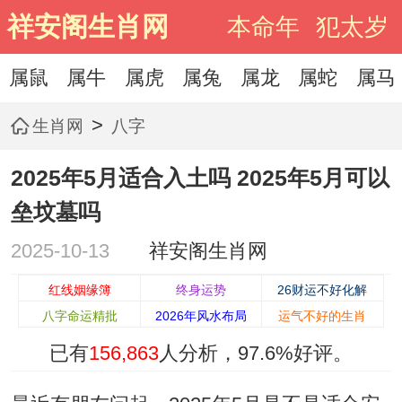
祥安阁生肖网
本命年
犯太岁
属鼠
属牛
属虎
属兔
属龙
属蛇
属马
>
生肖网
八字
2025年5月适合入土吗 2025年5月可以
垒坟墓吗
2025-10-13
祥安阁生肖网
红线姻缘簿
终身运势
26财运不好化解
八字命运精批
2026年风水布局
运气不好的生肖
已有
156,863
人分析，
97.6%
好评。