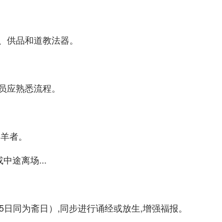
、供品和道教法器。
员应熟悉流程。
属羊者。
途离场...
5日同为斋日）,同步进行诵经或放生,增强福报。