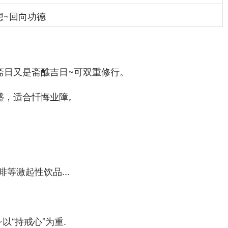
想~回向功德
斋日又是斋醮吉日~可双重修行。
盛，适合忏悔业障。
等激起性饮品...
以“持戒心”为重.