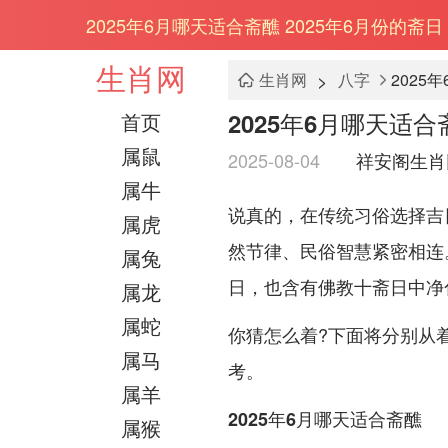
2025年6月哪天适合斋醮 2025年6月份的斋日
生肖网
>
生肖网
八字
2025
2025年6月哪天适合
首页
属鼠
2025-08-04
祥安阁生肖
属牛
说真的，在传统习俗选择吉日
属虎
然节律、民俗智慧紧密相连。
属兔
日，也含有佛教十斋日中净
属龙
属蛇
你猜怎么着?下面将分别从着
属马
考。
属羊
2025年6月哪天适合斋醮
属猴