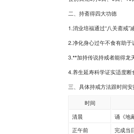
二、持斋得四大功德
1.
通过“八关斋戒
消业培福
2.
过午不食有助于
净化身心
3.
传说持戒者能得龙天
**加持
4.
科学证实适度断
养生延寿
三、具体持戒方法跟时间安
时间
清晨
诵《地
正午前
完成当