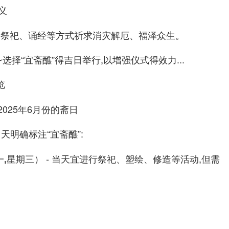
义
过祭祀、诵经等方式祈求消灾解厄、福泽众生。
~选择“宜斋醮”得吉日举行,以增强仪式得效力...
览
明确标注“宜斋醮”:
1天
- 当天宜进行祭祀、塑绘、修造等活动,但需
一,星期三）