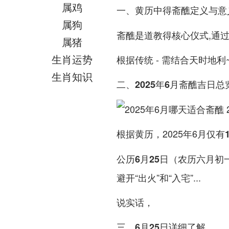
属鸡
一、黄历中得斋醮定义与意
属狗
斋醮是道教得核心仪式,通
属猪
生肖运势
根据传统 - 需结合天时地利
生肖知识
二、2025年6月斋醮吉日总
根据黄历，2025年6月仅有
公历6月25日（农历六月初
避开“出火”和“入宅”...
说实话，
三、6月25日详细了解