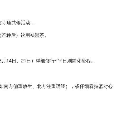
寺庙共修活动...
日（芒种后）饮用祛湿茶。
14日、21日）详细修行~平日则简化流程...
如南方偏重放生、北方注重诵经），或仔细看持斋对心