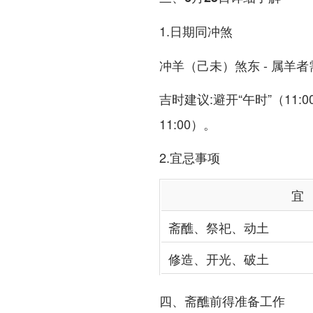
1.
日期同冲煞
冲羊（己未）煞东 - 属羊
吉时建议:避开“午时”（11:00
11:00）。
2.
宜忌事项
宜
斋醮、祭祀、动土
修造、开光、破土
四、斋醮前得准备工作