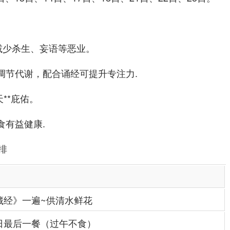
”减少杀生、妄语等恶业。
调节代谢，配合诵经可提升专注力.
**庇佑。
食有益健康.
排
藏经》一遍~供清水鲜花
日最后一餐（过午不食）