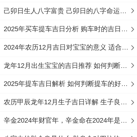
己卯日生人八字富贵 己卯日的八字命运如何
天干地支
乙巳年戊子月丁酉日
【宜】祭祀、纳畜、会亲友、解除旧厄
2025年买车提车吉日分析 购车时的吉日与禁忌
【冲】鸡日冲（卯兔）| 岁破方位:正东
2024年农历12月吉日对宝宝的意义 适合龙年宝宝出生的日子有哪些
【九星吉凶】四曲星显化（利学业文昌）
龙年12月出生宝宝的吉日推荐 如何判断吉日是否适合宝宝
✓ 强效匹配:供五色水果、焚烧疏文
2025年提车吉日解析 如何判断提车的好日子
✓ 附加吉兆:绕香炉顺时针三圈、佩带开光
符箓
农历甲辰龙年12月生子吉日详解 生子良辰的影响因素
✗ 首要规避:供品含释迦果、刀具外露
辛金2024年财官年，辛金命在2024年是财官年还是财印年
财位:正南（宜布置金色烛台）