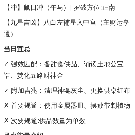
【冲】鼠日冲（午马）| 岁破方位:正南
【九星吉凶】八白左辅星入中宫（主财运亨
通）
当日宜忌
✓ 强效匹配：备甜食供品、诵读土地公宝
诰、焚化五路财神金
✓ 附加吉兆：清理神龛灰尘、更换供桌红布
✗ 首要规避：使用金属器皿、摆放带刺植物
✗ 次要规避:供品数量为单数