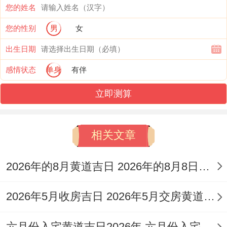
【九星吉凶】一白贪狼星值日（利人际与
您的姓名
谐）
您的性别
男
女
✓ 强效匹配:供奉花生和麻糬、焚烧土地发
出生日期
财金
感情状态
单身
有伴
✓ 附加吉兆:佩戴黄色系衣物、洒净水于门
立即测算
槛
相关文章
✗ 首要规避:供品含荤腥、高声喧哗
✗ 次要规避:祭拜后马上倒垃圾
2026年的8月黄道吉日 2026年的8月8日是星期几
财位:正北（宜悬挂葫芦挂饰）
2026年5月收房吉日 2026年5月交房黄道吉日
喜神:东南（利于签订契约）
六月份入宅黄道吉日2026年 六月份入宅黄道吉日查询