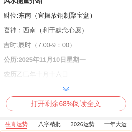
风水能量介绍
财位:东南（宜摆放铜制聚宝盆）
喜神：西南（利于默念心愿）
吉时:辰时（7:00-9：00）
公历:2025年11月10日星期一
农历
乙巳年十月十六日
天干地支
乙巳年丁亥月癸未日
打开剩余68%阅读全文
【宜】酬神、还愿、开市、纳财、修造庙宇
【冲】羊日冲（丑牛）| 岁破方位：东北
生肖运势
八字精批
2026运势
十年大运