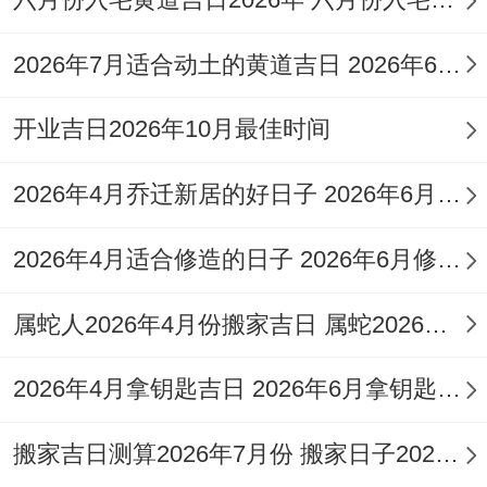
吉时:巳时（9：00-11：00）
2026年7月适合动土的黄道吉日 2026年6月动土的黄道吉日
公历：2025年11月17日星期一
开业吉日2026年10月最佳时间
农历
乙巳年十月廿三日
2026年4月乔迁新居的好日子 2026年6月乔迁入宅最好的日子
2026年4月适合修造的日子 2026年6月修造吉日
天干地支
乙巳年丁亥月庚寅日
属蛇人2026年4月份搬家吉日 属蛇2026年4月最佳乔迁日期
【宜】祈福、斋醮、安床、入学、裁衣
2026年4月拿钥匙吉日 2026年6月拿钥匙的日子
【冲】虎日冲（申猴）| 岁破方位:西南
【九星吉凶】六白武曲星临位（主事业升
搬家吉日测算2026年7月份 搬家日子2026年6月黄道吉日
迁）