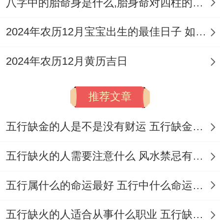
八字中的胎命身是什么,胎身命对四柱的影响
喜神：东北（利于书写祈愿卡）
2024年农历12月宝宝出生的最佳日子 如何挑选适合的吉日
吉时:未时（13：00-15：00）
2024年农历12月黄历吉日
祭拜土地公三大核心禁忌
1.
禁忌供品不洁
推荐文章
民俗寓意:土地公喜清净，腐坏食物标记对神
五行缺金的人是不是没有财运 五行缺金的人命运好不好
明不敬，易招厄运。
现实考量：变质供品易滋生蚊虫~损坏祭拜
五行缺火的人需要注意什么 风水禁忌有哪些
场所磁场...
五行属什么的命运最好 五行中什么命运势旺盛
2.
禁忌子时后祭拜
五行缺火的人适合从事什么职业 五行缺火的人适合从事的职业有哪些