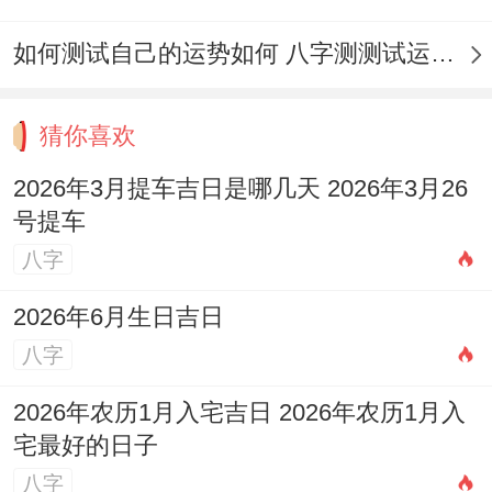
能量原理：深夜阴气旺盛~与土地公【阳
神】属性相冲 - 易引灵体干扰！
如何测试自己的运势如何 八字测测试运运程
科学关联：人体生物钟在夜晚处于低潮期 -
猜你喜欢
专注力下降影响祈愿诚意。
2026年3月提车吉日是哪几天 2026年3月26
3.
禁忌生肖相冲者主祭
号提车
生肖对冲：若当日冲煞生肖为虎，属猴者应
八字
回避主祭身份。
2026年6月生日吉日
化解方式：可委托家人代祭~或佩戴本命护
八字
身符后再行参与。
2026年农历1月入宅吉日 2026年农历1月入
宅最好的日子
透过精准择日跟严谨仪轨、信徒可借天地之
八字
力强化祈愿效能.