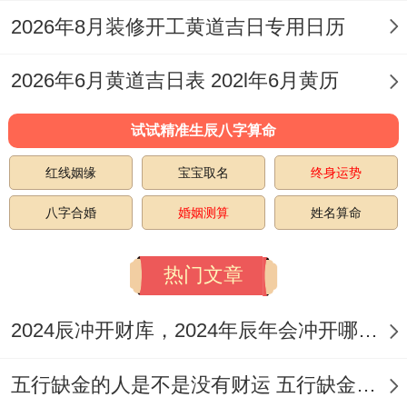
2026年8月装修开工黄道吉日专用日历
✓ 强效匹配:焚香三炷、供三杯清茶
2026年6月黄道吉日表 202l年6月黄历
✓ 附加吉兆:燃点酥油灯、默诵《安土地神
咒
试试精准生辰八字算命
✗ 首要规避：供桌背对门窗、使用凋谢鲜花
红线姻缘
宝宝取名
终身运势
✗ 次要规避：香炉灰超过七分满
八字合婚
婚姻测算
姓名算命
财位:西北（宜放置水晶洞）
热门文章
吉时:午时（11：00-13：00）
2024辰冲开财库，2024年辰年会冲开哪些人的财库
公历:2025年11月24日星期一
五行缺金的人是不是没有财运 五行缺金的人命运好不好
农历
乙巳年十一月初一日