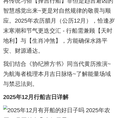
再传统习俗【择吉行船】非但是趋吉避凶的
智慧感觉出来~更是对自然规律的敬畏与顺
应。2025年农历腊月（公历12月），恰逢岁
末寒潮和节气更迭交汇 - 行船需兼顾【天时
地利】与【生肖冲煞】，方能确保水路平
安、财源通达。
我们结合《协纪辨方书》同当代黄历推演~
为航海者梳理本月吉日脉络~了解能量场域
与禁忌法则。
2025年12月行船吉日详解