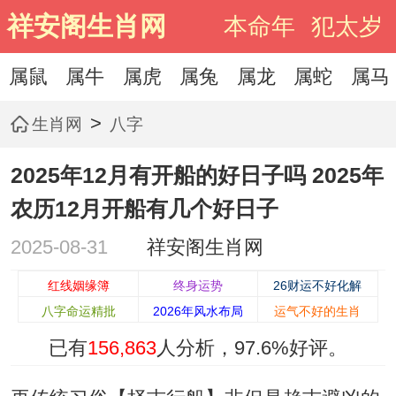
祥安阁生肖网
本命年
犯太岁
属鼠
属牛
属虎
属兔
属龙
属蛇
属马
>
生肖网
八字
2025年12月有开船的好日子吗 2025年
农历12月开船有几个好日子
2025-08-31
祥安阁生肖网
红线姻缘簿
终身运势
26财运不好化解
八字命运精批
2026年风水布局
运气不好的生肖
已有
156,863
人分析，
97.6%
好评。