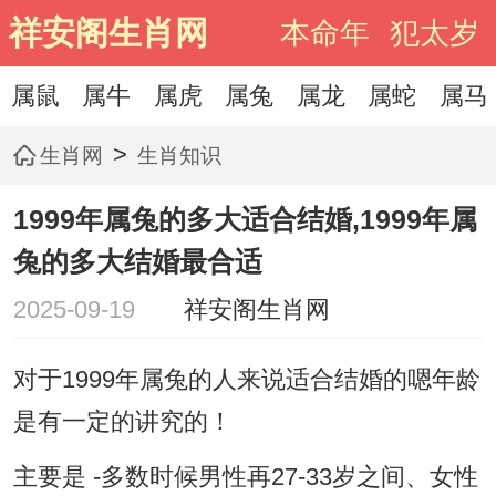
祥安阁生肖网
本命年
犯太岁
属鼠
属牛
属虎
属兔
属龙
属蛇
属马
>
生肖网
生肖知识
1999年属兔的多大适合结婚,1999年属
兔的多大结婚最合适
2025-09-19
祥安阁生肖网
对于1999年属兔的人来说适合结婚的嗯年龄
是有一定的讲究的！
主要是 -多数时候男性再27-33岁之间、女性