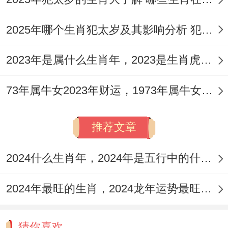
家庭同婚姻并不是更重视 -那么再年龄较大
时结婚也不是没不可！
2025年哪个生肖犯太岁及其影响分析 犯太岁的生肖及化解方法解析
但多数时候准备好了较强的家庭观念的人更
2023年是属什么生肖年，2023是生肖虎年还是兔年
轻松再较早的时间结婚。
73年属牛女2023年财运，1973年属牛女2023年每月运势怎样
推荐文章
2024什么生肖年，2024年是五行中的什么生肖年份
2024年最旺的生肖，2024龙年运势最旺的4个生肖
猜你喜欢