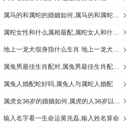
这些婚礼、房子、生活费同.还行的的！假定
属马的和属蛇的婚姻如何,属马的和属蛇的婚姻能在一起吗
缺乏足够的经济支持 那么再结婚生活中会面
临巨大的经济压力。
属蛇女性和什么属相最配,属蛇女人和什么属相最配
男性再28-33岁之间、女性再25-30岁之间得
地上一龙犬假身指什么生肖 地上一龙犬假身十二生肖指哪肖
到了不大稳定的经济基础,是不大合适的.
当…时一个人早早就赚到了足够的钱、享受
属兔男最佳生肖配对,属兔男最佳生肖配对表
着稳定的生活,那么意思是便再20岁估计结
属兔人婚配蛇好吗,属兔人与属蛇人婚配
婚，也不会有过多的问题.
属虎女36岁的婚姻如何,属虎的人36岁以后会好吗
反过来,如果一个人到了35岁还是过着忙碌
的工作生活~那么结婚左右会更棘手。
输入名字看一生命运黄兆磊,输入姓名算命
职业规划~一个人再结婚前要准备好了相对