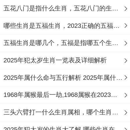
推之后忽视家庭.
五花八门是指什么生肖，五花八门的生肖究竟是谁？
哪些生肖是五福生肖，2023正确的五福生肖是哪5位
五福生肖是哪几个，五福是指哪五个生肖动物
家庭观念~家庭观念也是波还有结婚的不能
少因素之一.要是…那么一个人得到了不大强
2025年犯太岁生肖一览表及详细解析
的家庭观念，那么就会更早地考虑结婚的问
2025年属什么命与五行解析 2025年属什么生肖五行属性是什么
题。
1968年属猴最后一劫,1968属猴在2023劫数
男性再27-32岁之间、女性再24-29岁之间不
大适合结婚...
三头六臂打一什么生肖属相，哪个生肖三头六臂
当然这并不是绝对的规律.要是说一个人对于
2025年犯太岁的生肖大了解 哪些生肖在2025年犯太岁