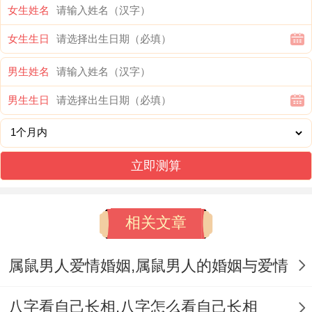
女生姓名
但这并非是铁律~具体还要根据个人的实际
女生生日
情况来定。
男生姓名
想起来真是，假设一个人早早就赚到了足够
男生生日
的钱，享受着稳定的生活，那么意思是便再
20岁估计结婚。也不会有过多的问题.反过
来- 若是…那么一个人到了35岁还是过着忙
立即测算
碌的工作生活~那么结婚大约会更棘手.
相关文章
经济基础~经济基础也是波还有结婚的关键
因素之一。
属鼠男人爱情婚姻,属鼠男人的婚姻与爱情
结婚要投入大量的资金，像。
八字看自己长相,八字怎么看自己长相