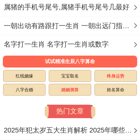
属猪的手机号尾号,属猪手机号尾号几最好
稳定的职业规划，这样才有更多的时间与精
力去照顾家庭合孩子。
一朝出动有路跟打一生肖 一朝出远门指什么生肖
男性再28-33岁之间、女性再25-30岁之间不
名字打一生肖 名字打一生肖或数字
大适合结婚。这个年龄段;大多数人已经不大
稳定地进入了工作状态 -除此之外还需考虑
试试精准生辰八字算命
有了相对明确的职业规划;能够更好地应对工
红线姻缘
宝宝取名
终身运势
作合家庭的平衡问题。
八字合婚
婚姻测算
姓名算命
但这并非是绝对的，一些人再早期就已经明
热门文章
确了自己的职业目标;除此之外还需考虑取得
了不错的成绩、当下结婚也不是没不可.当然
2025年犯太岁五大生肖解析 2025年哪些生肖会犯太岁
也要看职业合家庭的平衡问题~避免因职业