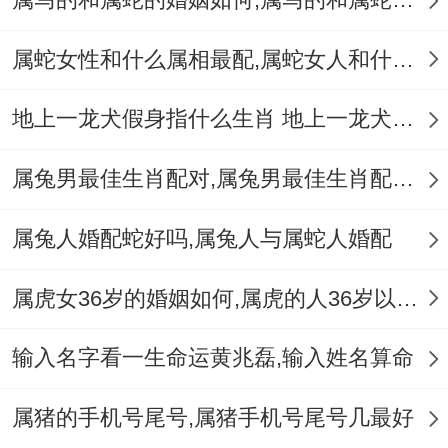
你猜怎么着？绍“四脚朝天”的生肖指向;核心
事事在解码民间文化的多层叙事。下一步该
属蛇女性和什么属相最配,属蛇女人和什么属相最配
怎样做推进?各异答案背后 -既有对动物习性
地上一龙犬假身指什么生肖 地上一龙犬假身十二生肖指哪肖
的观察、也有语言游戏的智慧- 更里面有地
域文化的区别。
属兔男最佳生肖配对,属兔男最佳生肖配对表
将来探究可详细***调查、梳理各地方言中生
属兔人婚配蛇好吗,属兔人与属蛇人婚配
肖谜语的演变脉络；也可结合心理学~调查
各异群体对同一谜面的联想区别！
属虎女36岁的婚姻如何,属虎的人36岁以后会好吗
输入名字看一生命运黄兆磊,输入姓名算命
属猪的手机号尾号,属猪手机号尾号几最好