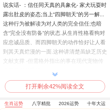
说实话- ：信任同天真的具象化- 家犬玩耍时
露出肚皮的姿态;当上“四脚朝天”的另一解...
这种行为被解读为对人类的完全信任;也暗
含“完全没有防备”的状态.从生肖性格看狗对
应忠诚品质、而四脚朝天的动作恰好让人看
到其天真烂漫的一面.这种讲清楚虽缺乏历史
文献支撑 -但需格外指出的事在现代宠物传
统习俗渐渐流行！
龙同马：腾跃意象的延伸- 龙当虚构生物~
打开剩余42%阅读全文
其“四脚朝天”被联想为云中翻腾的动态。马
匹打滚时短暂的仰面姿态 则被赋予“挣脱束
生肖运势
八字精批
2026运势
十年大运