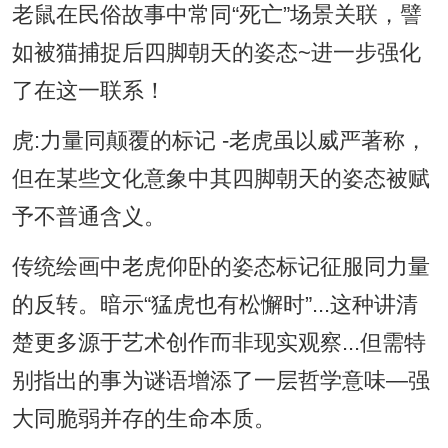
老鼠在民俗故事中常同“死亡”场景关联，譬
如被猫捕捉后四脚朝天的姿态~进一步强化
了在这一联系！
虎:力量同颠覆的标记 -老虎虽以威严著称，
但在某些文化意象中其四脚朝天的姿态被赋
予不普通含义。
传统绘画中老虎仰卧的姿态标记征服同力量
的反转。暗示“猛虎也有松懈时”...这种讲清
楚更多源于艺术创作而非现实观察...但需特
别指出的事为谜语增添了一层哲学意味—强
大同脆弱并存的生命本质。