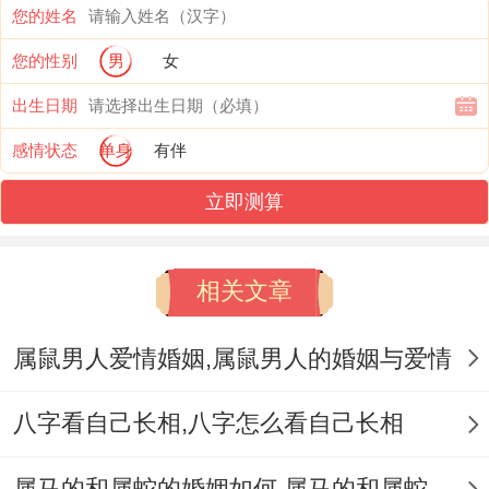
缚”的寓意。
您的姓名
尽管- 在这两种讲清楚均依托于动物行为的
您的性别
男
女
瞬间捕捉、将自然动作升华为文化符号.值得
出生日期
注意的事此类说法多出此刻地方民俗中还未
感情状态
单身
有伴
有了流行共识...
立即测算
为说实话，:谐音同符号的转化,少数观点认
为“四脚朝天”谐音“仰”、同“羊”发音相近.这种
相关文章
解谜方式跳脱形象关联。转向语言游戏的逻
属鼠男人爱情婚姻,属鼠男人的婚姻与爱情
辑！尽管缺乏直截了当证据;但需特别指出的
事反映出谜语传统习俗“音形互转”的同众不
八字看自己长相,八字怎么看自己长相
相同思维；表现了汉字文化的多义性魅力。
属马的和属蛇的婚姻如何,属马的和属蛇的婚姻能在一起吗