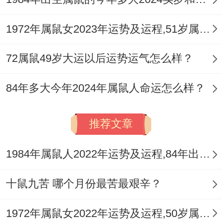
感情姻缘的‘祥安阁九艳与合手链’，常常佩
戴在手腕上~一来能够提醒鼠女 - 二来减少
1972年属鼠女2023年运势及运程,51岁属鼠人2023全年每月运势女性如何
烂桃花干扰，寓意单身鼠女良缘早现，有伴
侣的感情稳定，姻缘跟美。
72属鼠49岁大运以后运势运气怎么样？
③提升自我修养
84年多大今年2024年属鼠人命运怎么样？
无论是事业还是婚姻都要个人的一直努力跟
推荐文章
提升。
96年属鼠女可以通过参加一些培训课程、阅
1984年属鼠人2022年运势及运程,84年出生的38岁属鼠2022年每月运程详解
读相关书籍或参与社交活动来提升自己的专
十鼠九苦 哪个月份最苦最艰辛？
业技能与综合素质;在一起也能够通过学习一
些心理学知识来更好地了解自己跟他人的情
1972年属鼠女2022年运势及运程,50岁属鼠人2022全年每月运势女性如何