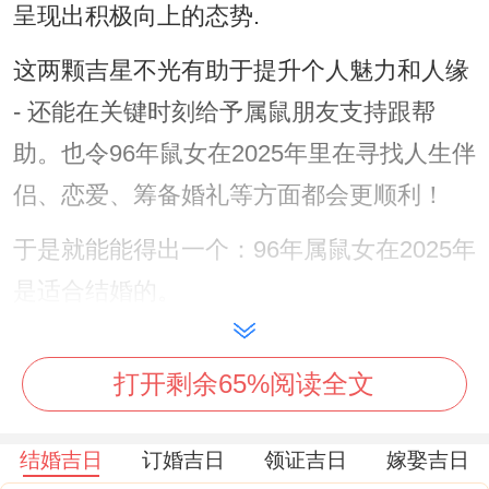
呈现出积极向上的态势.
这两颗吉星不光有助于提升个人魅力和人缘
- 还能在关键时刻给予属鼠朋友支持跟帮
助。也令96年鼠女在2025年里在寻找人生伴
侣、恋爱、筹备婚礼等方面都会更顺利！
于是就能能得出一个：96年属鼠女在2025年
是适合结婚的。
不但…还得到了了足够的生活经验和情感智
打开剩余65%阅读全文
慧去经营一段稳定的婚姻关系、在一起也得
到了天时的助力，导致这段婚姻更加与谐美
结婚吉日
订婚吉日
领证吉日
嫁娶吉日
满。