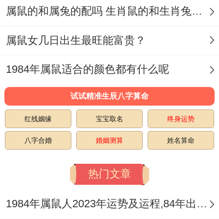
属鼠的和属兔的配吗 生肖鼠的和生肖兔人婚姻相配吗
建议96年属鼠女在感情中保持宽容跟理解的
心态，多沟通、多包容对方的不足和缺点;在
属鼠女几日出生最旺能富贵？
同时也能通过一些改善运势的方法来增强夫
1984年属鼠适合的颜色都有什么呢
妻间的感情同默契度...
试试精准生辰八字算命
三、96年鼠女2025姻缘事业改善方法
红线姻缘
宝宝取名
终身运势
①加强沟通与理解
八字合婚
婚姻测算
姓名算命
感情里要维持长久的与睦，保持良好的沟通
非常决定性.
热门文章
2025年里~双方按理说坦诚地交流彼此的想
1984年属鼠人2023年运势及运程,84年出生的39岁生肖鼠2023年每月运势详解
法和感受 - 共同解决问题与面对不容易。在