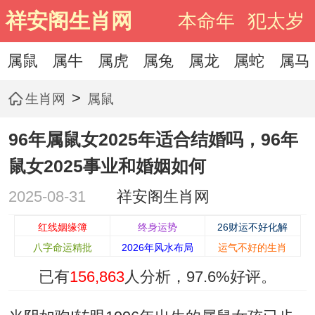
祥安阁生肖网
本命年
犯太岁
属鼠
属牛
属虎
属兔
属龙
属蛇
属马
>
生肖网
属鼠
96年属鼠女2025年适合结婚吗，96年
鼠女2025事业和婚姻如何
2025-08-31
祥安阁生肖网
红线姻缘簿
终身运势
26财运不好化解
八字命运精批
2026年风水布局
运气不好的生肖
已有
156,863
人分析，
97.6%
好评。