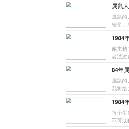
属鼠人
属鼠的
较多，
来说，
198
越来越
者通过
人所愿
84年
属鼠的
我将给
鼠的人牛
198
每个生
不可或
充满力