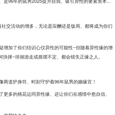
是96年的鼠男2025提升自我、吸引异性的要紧资本...
预示着社交活动的增多，无论是应酬还是饭局、都将成为你们
疑增加了你们结识心仪异性的可能性~但随着异性缘的增
如何抉择~徘徊游走或摇摆不定、都会错失正缘之人。
像两道护身符、时刻守护着96年鼠男的姻缘宫！
了更多的桃花运同异性缘、还让你们在感情中愈自信、