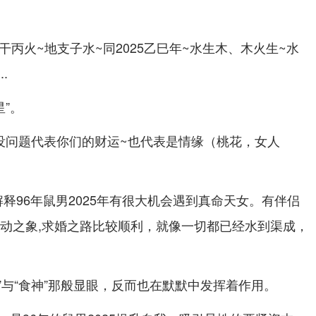
干丙火~地支子水~同2025乙巳年~水生木、木火生~水
.
星”。
光没问题代表你们的财运~也代表是情缘（桃花，女人
,解释96年鼠男2025年有很大机会遇到真命天女。有伴侣
婚动之象,求婚之路比较顺利，就像一切都已经水到渠成，
星”与“食神”那般显眼，反而也在默默中发挥着作用。