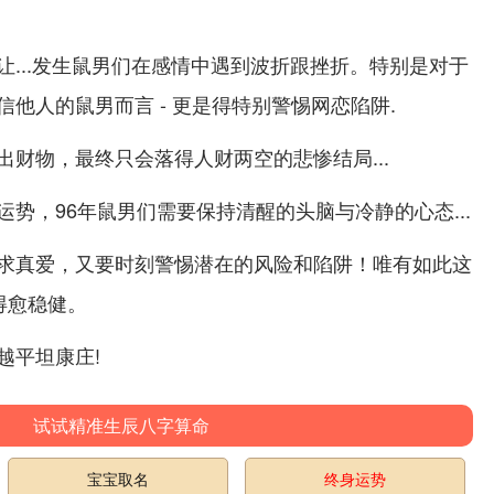
让...发生鼠男们在感情中遇到波折跟挫折。特别是对于
他人的鼠男而言 - 更是得特别警惕网恋陷阱.
财物，最终只会落得人财两空的悲惨结局...
势，96年鼠男们需要保持清醒的头脑与冷静的心态...
求真爱，又要时刻警惕潜在的风险和陷阱！唯有如此这
得愈稳健。
越平坦康庄!
试试精准生辰八字算命
宝宝取名
终身运势