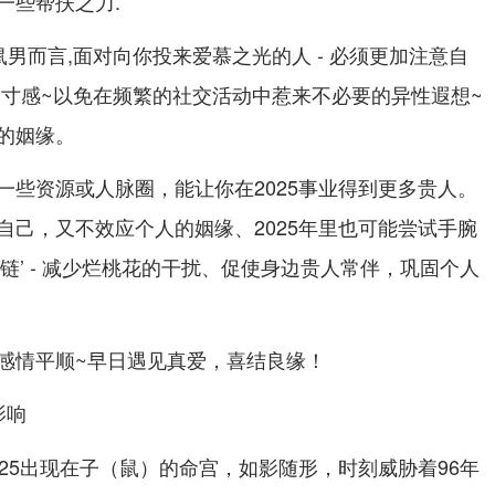
一些帮扶之力.
男而言,面对向你投来爱慕之光的人 - 必须更加注意自
分寸感~以免在频繁的社交活动中惹来不必要的异性遐想~
的姻缘。
一些资源或人脉圈，能让你在2025事业得到更多贵人。
自己，又不效应个人的姻缘、2025年里也可能尝试手腕
链’ - 减少烂桃花的干扰、促使身边贵人常伴，巩固个人
感情平顺~早日遇见真爱，喜结良缘！
影响
25出现在子（鼠）的命宫，如影随形，时刻威胁着96年