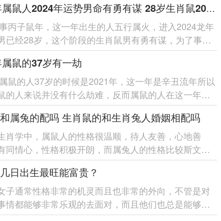
1996年属鼠人2024年运势男命有勇有谋 28岁生肖鼠2024年每月运势男性
6年事丙子鼠年，这一年出生的人五行属火，进入2024龙年
男已经28岁，这个阶段的生肖鼠男有勇有谋，为了事业
搏，事成家立业最好的时期。...
4年属鼠的37岁有一劫
4年属鼠的人37岁的时候是2021年，这一年是辛丑流年所以
鼠的人来说并没有什么劫难，反而属鼠的人在这一年运
别的好，属鼠的人不仅在...
和属兔的配吗 生肖鼠的和生肖兔人婚姻相配吗
生肖学中，属鼠人的性格很温顺，待人友善，心地善
有同情心，性格积极开朗，而属兔人的性格比较斯文文
欢安静，不善于交际，但是也不会和人发...
几日出生最旺能富贵？
的女子通常性格非常的机灵而且也非常的外向，不管是对
事情都能够非常乐观的去面对，而且他们也总是能够有
错的个人头脑，那么属...