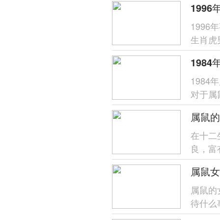
199
生肖虎
努力拼
198
198
对于属
气都特
属鼠的
在十二
良，富
静，喜
属鼠女
​属鼠
待什么
非常不