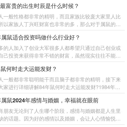
最富贵的出生时辰是什么时候？
人一般性格都非常的精明，而且家族比较庞大家里人比
所以家族人丁兴旺财富也非常的多，那么对于属鼠的人
属鼠人最富贵的出生时辰是...
4年属鼠适合投资吗做什么行业好？
多的人加入了创业大军很多人都希望只通过自己创业或
自己投资来获得非常不错的财富，虽然现实往往不能如
但是也有成功的案例...
属鼠何时走大运能发财？
人一般都非常聪明能干而且脑子都非常的精明，接下来
大家进行详细讲解84年鼠何时走大运能发财?1984年属
年行大运对于84年...
4年属鼠2024年感情与婚姻，幸福就在眼前
肖朋友无论到了人生哪个阶段，感情与婚姻都是人生里
缺的话题。因为好的感情以及婚姻，会让人心情愉悦，
量，对生活和未来有更多的...