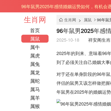
96年鼠男2025年感情婚姻运势如何，有机会
生肖网
>
生肖网
属鼠
96年
96年鼠男2025年
首页
属鼠
2025-10-18
祥安阁生肖
属牛
2025年的到来、意味着9
属虎
到了必须关注自己婚姻大事的
属兔
属龙
对于还在单身阶段的96年鼠
属蛇
伴侣的鼠男又该怎样做把握
属马
年鼠男在2025年的婚姻运
属羊
属猴