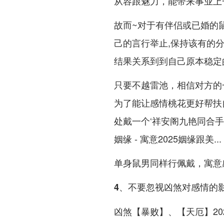
从容跟魅力，能带来事业上
故而~对于有伴侣或已婚的鼠
己的言行举止,保持该有的
结果关系到到自己原本稳定
只要不越雷池，相信对方的
为了能让感情桃花更好帮扶
处戴一个‘祥安阁九艳同合手
姻缘 - 寓意2025姻缘跟美...
单身鼠男同样行佩戴，寓意
4、不要忽视凶煞对感情的
凶煞【暴败】、【天厄】20