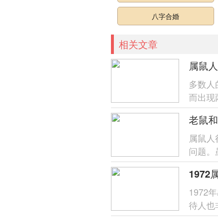
八字合婚
相关文章
属鼠人
多数人
而出现
多少次
老鼠和
属鼠人
问题。
跟属鼠
197
197
待人也
往运势