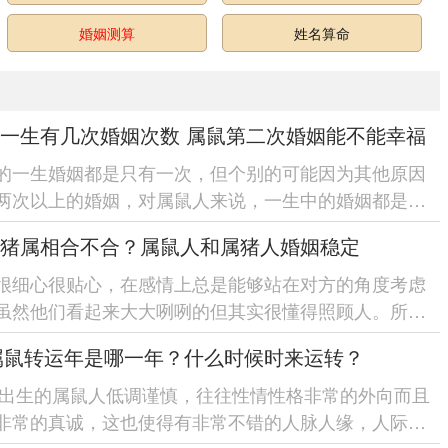
婚姻测算
姓名算命
一生有几次婚姻次数 属鼠第二次婚姻能不能幸福
的一生婚姻都是只有一次，但个别的可能因为其他原因
两次以上的婚姻，对属鼠人来说，一生中的婚姻都是有
，在第二次的婚姻能不能幸...
猪属相合不合？属鼠人和属猪人婚姻稳定
很细心很贴心，在感情上总是能够站在对方的角度考虑
虽然他们看起来大大咧咧的但其实很懂得照顾人。所以
人在一起的时候通常...
2属鼠转运年是哪一年？什么时候时来运转？
2年出生的属鼠人低调谨慎，往往性情性格非常的外向而且
非常的真诚，这也使得有非常不错的人脉人缘，人际交
比较旺，自然财运和事业运...